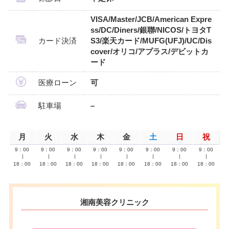
VISA/Master/JCB/American Expre
ss/DC/Diners/銀聯/NICOS/トヨタT
カード決済
S3/楽天カード/MUFG(UFJ)/UC/Dis
cover/オリコ/アプラス/デビットカ
ード
医療ローン
可
駐車場
–
月
火
水
木
金
土
日
祝
9：00
9：00
9：00
9：00
9：00
9：00
9：00
9：00
∣
∣
∣
∣
∣
∣
∣
∣
18：00
18：00
18：00
18：00
18：00
18：00
18：00
18：00
湘南美容クリニック