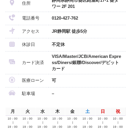
静岡県静岡市葵区紺屋町17-1 葵タ
住所
ワー 2F 201
電話番号
0120-427-762
アクセス
JR静岡駅 徒歩5分
休診日
不定休
VISA/Master/JCB/American Expre
カード決済
ss/Diners/銀聯/Discover/デビット
カード
医療ローン
可
駐車場
–
月
火
水
木
金
土
日
祝
10：00
10：00
10：00
10：00
10：00
10：00
10：00
10：00
∣
∣
∣
∣
∣
∣
∣
∣
19：00
19：00
19：00
19：00
19：00
19：00
19：00
19：00