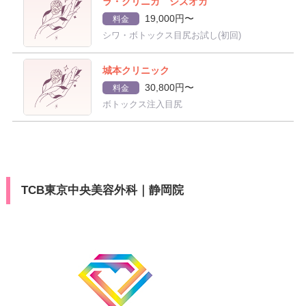
ラ・クリニカ シズオカ
19,000円〜
料金
シワ・ボトックス目尻お試し(初回)
城本クリニック
30,800円〜
料金
ボトックス注入目尻
TCB東京中央美容外科｜静岡院