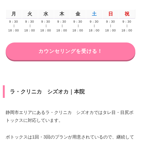
月
火
水
木
金
土
日
祝
9：30
9：30
9：30
9：30
9：30
9：30
9：30
9：30
∣
∣
∣
∣
∣
∣
∣
∣
18：00
18：00
18：00
18：00
18：00
18：00
18：00
18：00
カウンセリングを受ける！
ラ・クリニカ シズオカ｜本院
静岡市エリアにあるラ・クリニカ シズオカではタレ目・目尻ボ
トックスに対応しています。
ボトックスは1回・3回のプランが用意されているので、継続して