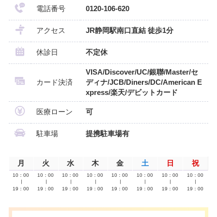
電話番号
0120-106-620
アクセス
JR静岡駅南口直結 徒歩1分
休診日
不定休
VISA/Discover/UC/銀聯/Master/セ
カード決済
ディナ/JCB/Diners/DC/American E
xpress/楽天/デビットカード
医療ローン
可
駐車場
提携駐車場有
月
火
水
木
金
土
日
祝
10：00
10：00
10：00
10：00
10：00
10：00
10：00
10：00
∣
∣
∣
∣
∣
∣
∣
∣
19：00
19：00
19：00
19：00
19：00
19：00
19：00
19：00