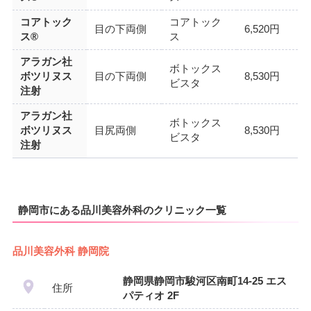
コアトック
コアトック
目の下両側
6,520円
ス®
ス
アラガン社
ボトックス
ボツリヌス
目の下両側
8,530円
ビスタ
注射
アラガン社
ボトックス
ボツリヌス
目尻両側
8,530円
ビスタ
注射
静岡市にある品川美容外科のクリニック一覧
品川美容外科 静岡院
静岡県静岡市駿河区南町14-25 エス
住所
パティオ 2F