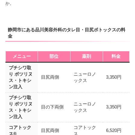
か。
静岡市にある品川美容外科のタレ目・目尻ボトックスの料
金
メニュー
部位
薬剤
料金
プチシワ取
り ボツリヌ
ニューロノ
目尻両側
3,350円
ス・トキシ
ックス
ン注入
プチシワ取
り ボツリヌ
ニューロノ
目の下両側
3,350円
ス・トキシ
ックス
ン注入
コアトック
コアトック
目尻両側
6,520円
ス®
ス