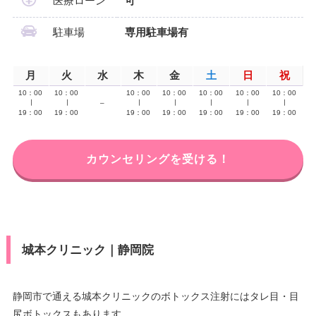
医療ローン
可
駐車場
専用駐車場有
月
火
水
木
金
土
日
祝
10：00
10：00
10：00
10：00
10：00
10：00
10：00
∣
∣
–
∣
∣
∣
∣
∣
19：00
19：00
19：00
19：00
19：00
19：00
19：00
カウンセリングを受ける！
城本クリニック｜静岡院
静岡市で通える城本クリニックのボトックス注射にはタレ目・目
尻ボトックスもあります。