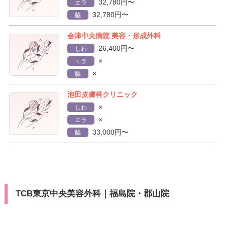
32,780円〜
エラ
32,780円〜
脇
会津中央病院 美容・形成外科
26,400円〜
しわ
×
エラ
×
脇
池田皮膚科クリニック
×
しわ
×
エラ
33,000円〜
脇
TCB東京中央美容外科｜福島院・郡山院