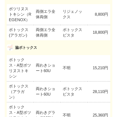
ボツリヌス
両側エラ全
リジェノッ
トキシン（R
8,800円
体両側
クス
EGENOX）
ボトックス
両側エラ全
ボトックス
18,800円
(アラガン)
体両側
ビスタ
脇ボトックス
ボトック
ス・A型ボツ
両わきショ
不明
15,210円
リヌストキ
ート60U
シン
ボトックス
両わきショ
ボトックス
（アラガ
28,110円
ート60U
ビスタ
ン）
ボトック
ス・A型ボツ
両わきグラ
不明
25,360円