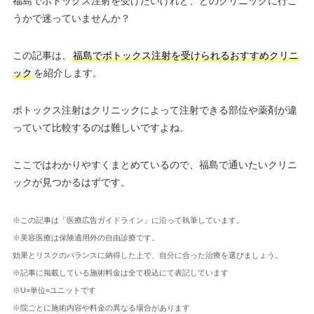
福島でボトックス注射を受けたいけれど、どのクリニックに行こ
うかで迷っていませんか？
この記事は、
福島でボトックス注射を受けられるおすすめクリニ
ック
を紹介します。
ボトックス注射はクリニックによって注射できる部位や薬剤が違
っていて比較するのは難しいですよね。
ここではわかりやすくまとめているので、福島で通いたいクリニ
ックが見つかるはずです。
※この記事は「医療広告ガイドライン」に沿って執筆しています。
※美容医療は保険適用外の自由診療です。
効果とリスクのバランスに納得した上で、自分に合った治療を選びましょう。
※記事に掲載している施術料金は全て税込にて表記しています
※U=単位=ユニットです
※院ごとに施術内容や料金の異なる場合があります