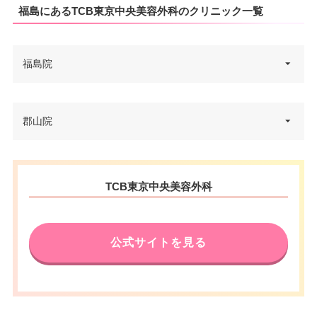
福島にあるTCB東京中央美容外科のクリニック一覧
福島院
福島県福島市置賜町1-29 佐平ビ
郡山院
住所
ル 1F
電話番号
0120-197-220
福島県郡山市駅前2丁目10-19 エ
住所
TCB東京中央美容外科
リート31ビル 4F
アクセス
JR福島駅東口 徒歩2分
電話番号
0120-197-221
休診日
不定休
公式サイトを見る
アクセス
郡山駅北口 徒歩1分
VISA/Master/JCB/American Ex
カード決
press/Diners/銀聯/Discover/デ
済
休診日
不定休
ビットカード
医療ロー
VISA/Master/JCB/American Ex