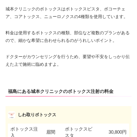
済
天カード/UFJ/NICOS/セディナ/
JCB/DC/Visa/Master®/America
城本クリニックのボトックスはボトックスビスタ、ボコーチェ
OMC/UC/デビットカード
カード決
n Express/Diners/銀聯/MUFG/楽
ア、コアトックス、ニューロノクスの4種類を使用しています。
済
天カード/UFJ/NICOS/セディナ/
医療ロー
可
OMC/UC/デビットカード
ン
料金は使用するボトックスの種類、部位など複数のプランがある
医療ロー
ので、細かな希望に合わせられるのがうれしいポイント。
可
駐車場
提携駐車場有
ン
駐車場
提携駐車場有
ドクターがカウンセリングを行うため、要望や不安をしっかり伝
月
火
水
木
金
土
日
祝
えた上で施術に臨めますよ。
–
–
–
–
–
–
–
–
月
火
水
木
金
土
日
祝
–
–
–
–
–
–
–
–
福島にある城本クリニックのボトックス注射の料金
しわ取りボトックス
ボトックス注
ボトックスビ
眉間
30,800円
入
スタ