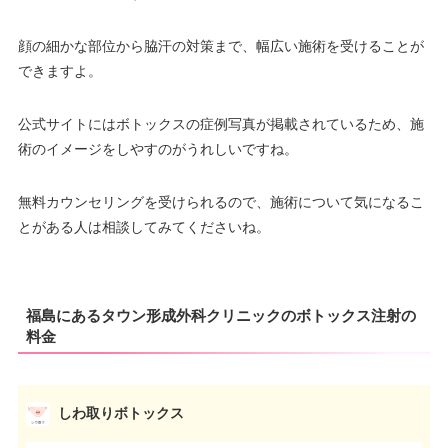
駐車場
提携駐車場有
9：00
9：00
9：00
9：00
9：00
9：00
9：00
∣
–
∣
∣
∣
∣
∣
∣
18：00
18：00
18：00
18：00
18：00
18：00
18：00
顔の細かな部位から脇汗の対策まで、幅広い施術を受けることが
月
火
水
木
金
土
日
祝
できますよ。
10：00
10：00
10：00
10：00
10：00
10：00
–
∣
∣
–
∣
∣
∣
∣
公式サイトにはボトックスの症例写真が掲載されているため、施
19：00
19：00
19：00
19：00
19：00
19：00
術のイメージをしやすのがうれしいですね。
無料カウンセリングを受けられるので、施術について気になるこ
とがある人は相談してみてくださいね。
福島にあるタウン形成外科クリニックのボトックス注射の
料金
しわ取りボトックス