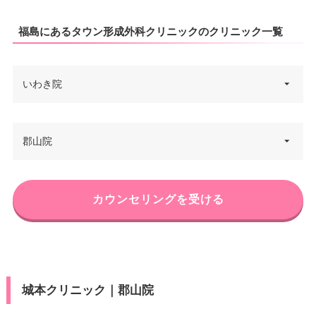
福島にあるタウン形成外科クリニックのクリニック一覧
いわき院
福島県いわき市平白銀町9-1 グラ
郡山院
住所
ンパークホテルパネックスいわ
き 1F
福島県郡山市駅前3-3 2-3-10 セン
電話番号
0120-107-455
カウンセリングを受ける
住所
トラルビル 6F
JR常磐線・磐越東線 いわき駅 徒
アクセス
電話番号
0120-107-286
歩2分
休診日
不定休
アクセス
JR郡山駅 徒歩1分
城本クリニック｜郡山院
JCB/DC/Visa/Master®/America
休診日
不定休
カード決
n Express/Diners/銀聯/MUFG/楽