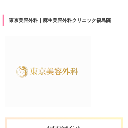
可
カード決
ン
press/Diners/銀聯/Discover/デ
済
ビットカード
駐車場
提携駐車場有
東京美容外科｜麻生美容外科クリニック福島院
医療ロー
可
ン
月
火
水
木
金
土
日
祝
駐車場
提携駐車場有
10：00
10：00
10：00
10：00
10：00
10：00
10：00
10：00
∣
∣
∣
∣
∣
∣
∣
∣
19：00
19：00
19：00
19：00
19：00
19：00
19：00
19：00
月
火
水
木
金
土
日
祝
10：00
10：00
10：00
10：00
10：00
10：00
10：00
10：00
∣
∣
∣
∣
∣
∣
∣
∣
19：00
19：00
19：00
19：00
19：00
19：00
19：00
19：00
おすすめポイント