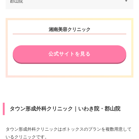
福島県福島市栄町6-1 メディア
郡山院
住所
シティ エスタ 4F
電話番号
0120-979-430
福島県郡山市駅前一丁目16番7号
住所
湘南美容クリニック
アティ郡山 8F
アクセス
JR福島駅 徒歩1分
電話番号
0120-239-140
休診日
火曜日
公式サイトを見る
アクセス
JR郡山駅西口 徒歩3分
VISA/Master/JCB/American Ex
press/DC/Diners/銀聯/NICOS/ト
カード決
休診日
月曜日・木曜日
ヨタTS3/楽天カード/MUFG(UF
済
J)/UC/Discover/オリコ/アプラス/
VISA/Master/JCB/American Ex
デビットカード
press/DC/Diners/銀聯/NICOS/ト
カード決
医療ロー
ヨタTS3/楽天カード/MUFG(UF
可
済
ン
J)/UC/Discover/オリコ/アプラス/
タウン形成外科クリニック｜いわき院・郡山院
デビットカード
駐車場
提携駐車場有
医療ロー
可
ン
タウン形成外科クリニックはボトックスのプランを複数用意して
月
火
水
木
金
土
日
祝
いるクリニックです。