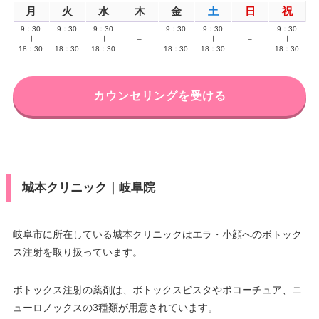
月
火
水
木
金
土
日
祝
9：30
9：30
9：30
9：30
9：30
9：30
∣
∣
∣
–
∣
∣
–
∣
18：30
18：30
18：30
18：30
18：30
18：30
カウンセリングを受ける
城本クリニック｜岐阜院
岐阜市に所在している城本クリニックはエラ・小顔へのボトック
ス注射を取り扱っています。
ボトックス注射の薬剤は、ボトックスビスタやボコーチュア、ニ
ューロノックスの3種類が用意されています。