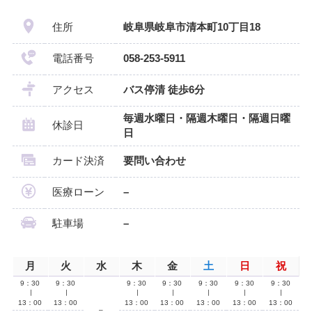
住所
岐阜県岐阜市清本町10丁目18
電話番号
058-253-5911
アクセス
バス停清 徒歩6分
毎週水曜日・隔週木曜日・隔週日曜
休診日
日
カード決済
要問い合わせ
医療ローン
–
駐車場
–
月
火
水
木
金
土
日
祝
9：30
9：30
9：30
9：30
9：30
9：30
9：30
∣
∣
∣
∣
∣
∣
∣
13：00
13：00
13：00
13：00
13：00
13：00
13：00
–