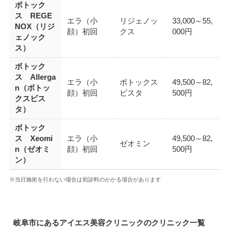
ボトック
ス REGE
エラ（小
リジェノッ
33,000～55,
NOX（リジ
顔）初回
クス
000円
ェノック
ス）
ボトック
ス Allerga
エラ（小
ボトックス
49,500～82,
n（ボトッ
顔）初回
ビスタ
500円
クスビス
タ）
ボトック
ス Xeomi
エラ（小
49,500～82,
ゼオミン
n（ゼオミ
顔）初回
500円
ン）
※当日施術を行わない場合は初診料のかかる場合があります
岐阜市にあるアイエス美容クリニックのクリニック一覧