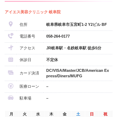
アイエス美容クリニック 岐阜院
住所
岐阜県岐阜市玉宮町1-2 Y2ビル BF
電話番号
058-264-0177
アクセス
JR岐阜駅・名鉄岐阜駅 徒歩5分
休診日
不定休
DC/VISA/Master/JCB/American Ex
カード決済
press/Diners/MUFG
医療ローン
–
駐車場
–
月
火
水
木
金
土
日
祝