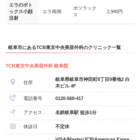
エラのボト
ボツラック
ックス小顔
エラ両側
2,940円
ス
注射
岐阜市にあるTCB東京中央美容外科のクリニック一覧
TCB東京中央美容外科 岐阜院
岐阜県岐阜市神田町8丁目9番地2 白
住所
木ビル 4F
電話番号
0120-569-417
アクセス
名鉄岐阜駅 徒歩1分
休診日
不定休
VISA/Master/JCB/American Expre