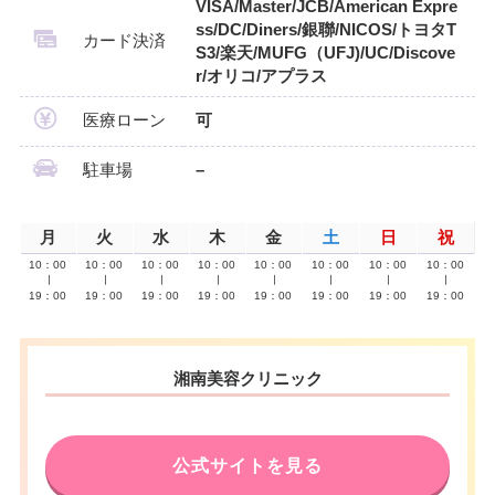
VISA/Master/JCB/American Expre
ss/DC/Diners/銀聯/NICOS/トヨタT
カード決済
S3/楽天/MUFG（UFJ)/UC/Discove
r/オリコ/アプラス
医療ローン
可
駐車場
–
月
火
水
木
金
土
日
祝
10：00
10：00
10：00
10：00
10：00
10：00
10：00
10：00
∣
∣
∣
∣
∣
∣
∣
∣
19：00
19：00
19：00
19：00
19：00
19：00
19：00
19：00
湘南美容クリニック
公式サイトを見る