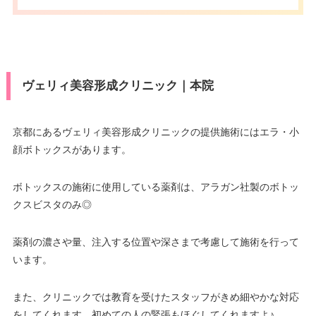
可
済
ヨタTS3/楽天/MUFG/UC/Discov
ン
休診日
正月
er/オリコ/アプラス
駐車場
–
医療ロー
VISA/Master/JCB/American Ex
可
ン
press/DC/Diners/銀聯/NICOS/ト
カード決
ヨタTS3/楽天カード/MUFG(UF
月
火
水
木
金
土
日
祝
済
ヴェリィ美容形成クリニック｜本院
駐車場
–
J)/UC/Discover/オリコ/アプラス/
10：00
10：00
10：00
10：00
10：00
10：00
10：00
10：00
デビットカード
∣
∣
∣
∣
∣
∣
∣
∣
19：00
19：00
19：00
19：00
19：00
19：00
19：00
19：00
月
火
水
木
金
土
日
祝
医療ロー
京都にあるヴェリィ美容形成クリニックの提供施術にはエラ・小
可
ン
顔ボトックスがあります。
10：00
10：00
10：00
10：00
10：00
10：00
–
∣
∣
–
∣
∣
∣
∣
19：00
19：00
19：00
19：00
19：00
19：00
駐車場
–
ボトックスの施術に使用している薬剤は、アラガン社製のボトッ
クスビスタのみ◎
月
火
水
木
金
土
日
祝
9：00
9：00
9：00
9：00
9：00
9：00
9：00
9：00
薬剤の濃さや量、注入する位置や深さまで考慮して施術を行って
∣
∣
∣
∣
∣
∣
∣
∣
18：00
18：00
18：00
18：00
18：00
18：00
18：00
18：00
います。
また、クリニックでは教育を受けたスタッフがきめ細やかな対応
をしてくれます。初めての人の緊張もほぐしてくれますよ♪