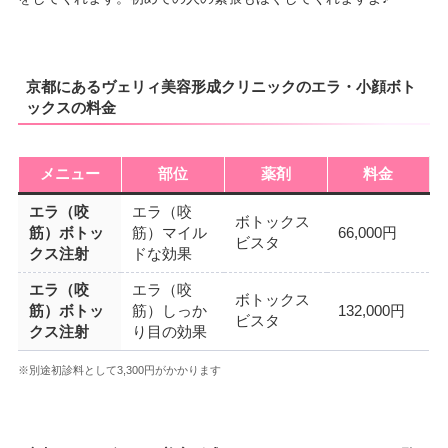
京都にあるヴェリィ美容形成クリニックのエラ・小顔ボト
ックスの料金
メニュー
部位
薬剤
料金
エラ（咬
エラ（咬
ボトックス
筋）ボトッ
筋）マイル
66,000円
ビスタ
クス注射
ドな効果
エラ（咬
エラ（咬
ボトックス
筋）ボトッ
筋）しっか
132,000円
ビスタ
クス注射
り目の効果
※別途初診料として3,300円がかかります