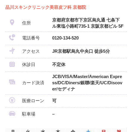
品川スキンクリニック美容皮フ科 京都院
京都府京都市下京区烏丸通 七条下
住所
ル東塩小路町735-1 京阪京都ビル 5F
電話番号
0120-134-520
アクセス
JR京都駅烏丸中央口 徒歩5分
休診日
不定休
JCB/VISA/Master/American Expre
カード決済
ss/DC/Diners/銀聯/楽天/UC/Discov
er/セディナ
医療ローン
可
駐車場
–