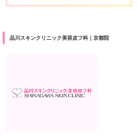
済
press/Diners/Discover/銀聯
休診日
不定休
医療ロー
可
ン
VISA/Master/JCB/American Ex
カード決
press/Diners/銀聯/Discover/デ
済
駐車場
–
ビットカード
品川スキンクリニック美容皮フ科｜京都院
医療ロー
可
月
火
水
木
金
土
日
祝
ン
10：00
10：00
10：00
10：00
10：00
10：00
10：00
10：00
駐車場
–
∣
∣
∣
∣
∣
∣
∣
∣
19：00
19：00
19：00
19：00
19：00
19：00
19：00
19：00
月
火
水
木
金
土
日
祝
10：00
10：00
10：00
10：00
10：00
10：00
10：00
10：00
∣
∣
∣
∣
∣
∣
∣
∣
19：00
19：00
19：00
19：00
19：00
19：00
19：00
19：00