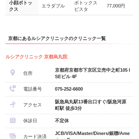
小顔ボトッ
ボトックス
エラダブル
77,000円
クス
ビスタ
京都にあるルシアクリニックのクリニック一覧
ルシアクリニック 京都烏丸院
京都府京都市下京区立売中之町105 I
住所
SEビル 4F
電話番号
075-252-6600
阪急烏丸駅13番出口すぐ/阪急河原
アクセス
町駅 徒歩3分
休診日
不定休
JCB/VISA/Master/Diners/銀聯/Ame
カード決済