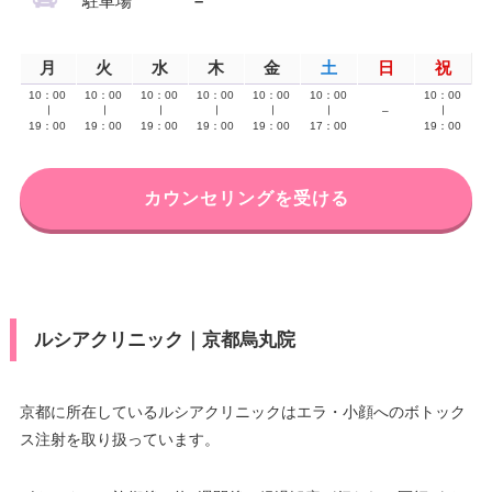
駐車場
–
月
火
水
木
金
土
日
祝
10：00
10：00
10：00
10：00
10：00
10：00
10：00
∣
∣
∣
∣
∣
∣
–
∣
19：00
19：00
19：00
19：00
19：00
17：00
19：00
カウンセリングを受ける
ルシアクリニック｜京都烏丸院
京都に所在しているルシアクリニックはエラ・小顔へのボトック
ス注射を取り扱っています。