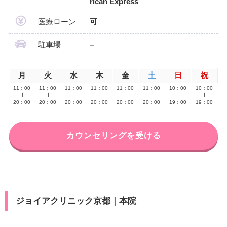
rican Express
医療ローン
可
駐車場
–
月
火
水
木
金
土
日
祝
11：00
11：00
11：00
11：00
11：00
11：00
10：00
10：00
∣
∣
∣
∣
∣
∣
∣
∣
20：00
20：00
20：00
20：00
20：00
20：00
19：00
19：00
カウンセリングを受ける
ジョイアクリニック京都｜本院