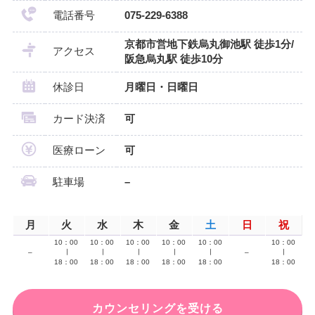
電話番号
075-229-6388
京都市営地下鉄烏丸御池駅 徒歩1分/
アクセス
阪急烏丸駅 徒歩10分
休診日
月曜日・日曜日
カード決済
可
医療ローン
可
駐車場
–
月
火
水
木
金
土
日
祝
10：00
10：00
10：00
10：00
10：00
10：00
–
∣
∣
∣
∣
∣
–
∣
18：00
18：00
18：00
18：00
18：00
18：00
カウンセリングを受ける