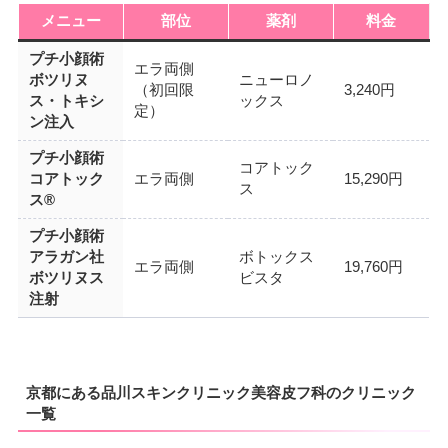
メニュー
部位
薬剤
料金
プチ小顔術
エラ両側
ボツリヌ
ニューロノ
（初回限
3,240円
ス・トキシ
ックス
定）
ン注入
プチ小顔術
コアトック
コアトック
エラ両側
15,290円
ス
ス®
プチ小顔術
アラガン社
ボトックス
エラ両側
19,760円
ボツリヌス
ビスタ
注射
京都にある品川スキンクリニック美容皮フ科のクリニック
一覧