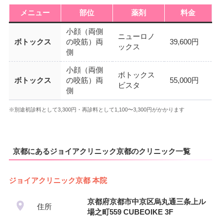
メニュー
部位
薬剤
料金
小顔（両側
ニューロノ
ボトックス
の咬筋）両
39,600円
ックス
側
小顔（両側
ボトックス
ボトックス
の咬筋）両
55,000円
ビスタ
側
※別途初診料として3,300円・再診料として1,100〜3,300円がかかります
京都にあるジョイアクリニック京都のクリニック一覧
ジョイアクリニック京都 本院
京都府京都市中京区烏丸通三条上ル
住所
場之町559 CUBEOIKE 3F