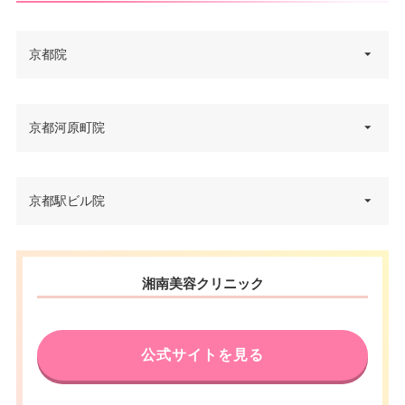
京都院
京都府京都市下京区立売東町12-
京都河原町院
住所
1
電話番号
0120-5489-64
京都府京都市下京区御旅町46番
京都駅ビル院
住所
地下鉄四条駅・阪急河原町駅 徒
地 寺内ノースサイドビル 4F
アクセス
歩3分
電話番号
0120-099-700
京都府京都市下京区烏丸通塩小
休診日
不定休
湘南美容クリニック
住所
路下る東塩小路町901 京都駅ビ
アクセス
阪急河原町駅 徒歩1分
JCB/VISA/Master/American Ex
ル 9F
カード決
press/DC/Diners/銀聯/NICOS/ト
休診日
月曜日・木曜日
電話番号
0120-037-260
済
ヨタTS3/楽天/MUFG/UC/Discov
公式サイトを見る
er/オリコ/アプラス
JCB/VISA/Master/American Ex
アクセス
京都駅 直結
カード決
press/DC/Diners/銀聯/NICOS/ト
医療ロー