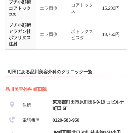
プチ小顔術
コアトック
コアトック
エラ両側
15,290円
ス
ス®
プチ小顔術
アラガン社
ボトックス
エラ両側
19,760円
ボツリヌス
ビスタ
注射
町田にある品川美容外科のクリニック一覧
品川美容外科 町田院
東京都町田市原町田6-9-19 コビルナ
住所
町田 5F
電話番号
0120-583-950
JR町田駅北口改札 徒歩約2分/小田