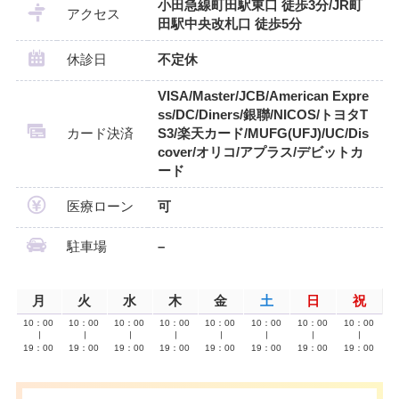
小田急線町田駅東口 徒歩3分/JR町
アクセス
田駅中央改札口 徒歩5分
休診日
不定休
VISA/Master/JCB/American Expre
ss/DC/Diners/銀聯/NICOS/トヨタT
カード決済
S3/楽天カード/MUFG(UFJ)/UC/Dis
cover/オリコ/アプラス/デビットカ
ード
医療ローン
可
駐車場
–
月
火
水
木
金
土
日
祝
10：00
10：00
10：00
10：00
10：00
10：00
10：00
10：00
∣
∣
∣
∣
∣
∣
∣
∣
19：00
19：00
19：00
19：00
19：00
19：00
19：00
19：00