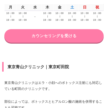
月
火
水
木
金
土
日
祝
10：00
10：00
10：00
10：00
10：00
10：00
10：00
∣
∣
–
∣
∣
∣
∣
∣
19：00
19：00
19：00
19：00
19：00
19：00
19：00
カウンセリングを受ける
東京青山クリニック｜東京町田院
東京青山クリニックはエラ・小顔へのボトックス注射にも対応し
ている町田のクリニックです。
部位によっては、ボトックスとヒアルロン酸の施術を併用するこ
とも可能です。