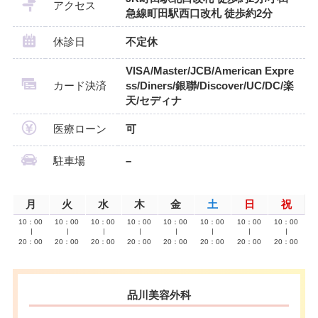
アクセス
急線町田駅西口改札 徒歩約2分
休診日
不定休
VISA/Master/JCB/American Expre
カード決済
ss/Diners/銀聯/Discover/UC/DC/楽
天/セディナ
医療ローン
可
駐車場
–
月
火
水
木
金
土
日
祝
10：00
10：00
10：00
10：00
10：00
10：00
10：00
10：00
∣
∣
∣
∣
∣
∣
∣
∣
20：00
20：00
20：00
20：00
20：00
20：00
20：00
20：00
品川美容外科