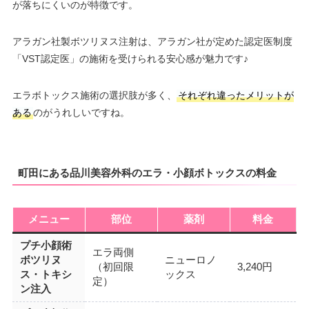
が落ちにくいのが特徴です。
アラガン社製ボツリヌス注射は、アラガン社が定めた認定医制度
「VST認定医」の施術を受けられる安心感が魅力です♪
エラボトックス施術の選択肢が多く、
それぞれ違ったメリットが
ある
のがうれしいですね。
町田にある品川美容外科のエラ・小顔ボトックスの料金
メニュー
部位
薬剤
料金
プチ小顔術
エラ両側
ボツリヌ
ニューロノ
（初回限
3,240円
ス・トキシ
ックス
定）
ン注入