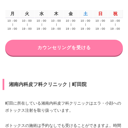
月
火
水
木
金
土
日
祝
10：00
10：00
10：00
10：00
10：00
10：00
10：00
10：00
∣
∣
∣
∣
∣
∣
∣
∣
19：00
19：00
19：00
19：00
19：00
19：00
19：00
19：00
カウンセリングを受ける
湘南内科皮フ科クリニック｜町田院
町田に所在している湘南内科皮フ科クリニックはエラ・小顔への
ボトックス注射を取り扱っています。
ボトックスの施術は予約なしでも受けることができますよ。時間