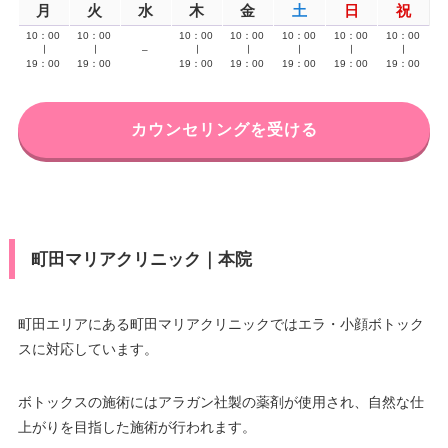
月
火
水
木
金
土
日
祝
10：00
10：00
10：00
10：00
10：00
10：00
10：00
∣
∣
–
∣
∣
∣
∣
∣
19：00
19：00
19：00
19：00
19：00
19：00
19：00
カウンセリングを受ける
町田マリアクリニック｜本院
町田エリアにある町田マリアクリニックではエラ・小顔ボトック
スに対応しています。
ボトックスの施術にはアラガン社製の薬剤が使用され、自然な仕
上がりを目指した施術が行われます。