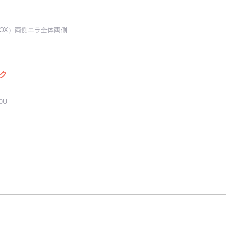
NOX）両側エラ全体両側
ク
0U
）