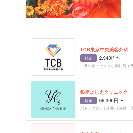
TCB東京中央美容外科
2,940円〜
料金
エラのボトックス小顔注射エ
銀座よしえクリニック
69,300円〜
料金
ボトックス／しわ取り注射 