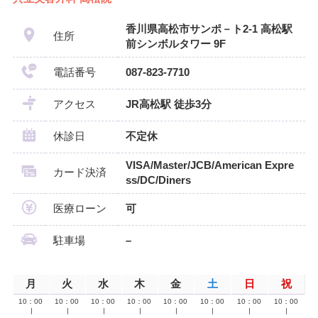
香川県高松市サンポ－ト2-1 高松駅
住所
前シンボルタワー 9F
電話番号
087-823-7710
アクセス
JR高松駅 徒歩3分
休診日
不定休
VISA/Master/JCB/American Expre
カード決済
ss/DC/Diners
医療ローン
可
駐車場
–
月
火
水
木
金
土
日
祝
10：00
10：00
10：00
10：00
10：00
10：00
10：00
10：00
∣
∣
∣
∣
∣
∣
∣
∣