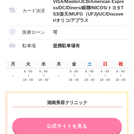
VISA/Master/JCB/American Expre
ss/DC/Diners/銀聯/NICOS/トヨタT
カード決済
S3/楽天/MUFG（UFJ)/UC/Discove
r/オリコ/アプラス
医療ローン
可
駐車場
提携駐車場有
月
火
水
木
金
土
日
祝
9：00
9：00
9：00
9：00
9：00
9：00
–
∣
∣
–
∣
∣
∣
∣
18：00
18：00
18：00
18：00
18：00
18：00
湘南美容クリニック
公式サイトを見る