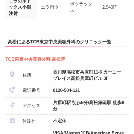
エラのボト
ボツラック
ックス小顔
エラ両側
2,940円
ス
注射
高松にあるTCB東京中央美容外科のクリニック一覧
TCB東京中央美容外科 高松院
香川県高松市兵庫町11-6 カーニー
住所
プレイス高松兵庫町ビル 3F
電話番号
0120-504-121
片原町駅 徒歩5分/高松築港駅 徒歩8
アクセス
分
休診日
不定休
VISA/Master/JCB/American Expre