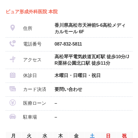
ピュア形成外科医院 本院
香川県高松市天神前5-6高松メディ
住所
カルモール 6F
電話番号
087-832-5811
高松琴平電気鉄道瓦町駅 徒歩10分/J
アクセス
R栗林公園北口駅 徒歩11分
休診日
木曜日・日曜日・祝日
カード決済
要問い合わせ
医療ローン
–
駐車場
–
月
火
水
木
金
土
日
祝