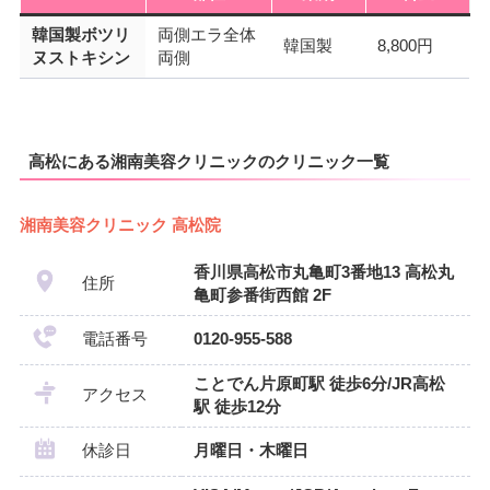
韓国製ボツリ
両側エラ全体
韓国製
8,800円
ヌストキシン
両側
高松にある湘南美容クリニックのクリニック一覧
湘南美容クリニック 高松院
香川県高松市丸亀町3番地13 高松丸
住所
亀町参番街西館 2F
電話番号
0120-955-588
ことでん片原町駅 徒歩6分/JR高松
アクセス
駅 徒歩12分
休診日
月曜日・木曜日