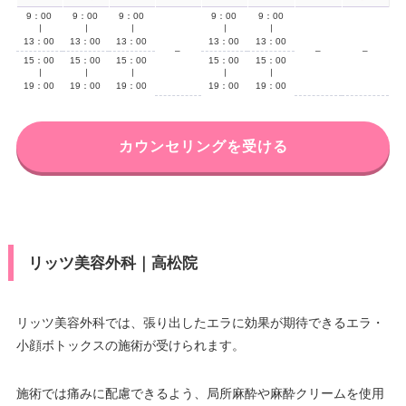
9：00
9：00
9：00
9：00
9：00
∣
∣
∣
∣
∣
13：00
13：00
13：00
13：00
13：00
–
–
–
15：00
15：00
15：00
15：00
15：00
∣
∣
∣
∣
∣
19：00
19：00
19：00
19：00
19：00
カウンセリングを受ける
リッツ美容外科｜高松院
リッツ美容外科では、張り出したエラに効果が期待できるエラ・
小顔ボトックスの施術が受けられます。
施術では痛みに配慮できるよう、局所麻酔や麻酔クリームを使用