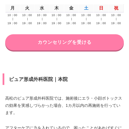
月
火
水
木
金
土
日
祝
10：00
10：00
10：00
10：00
10：00
10：00
10：00
10：00
∣
∣
∣
∣
∣
∣
∣
∣
19：00
19：00
19：00
19：00
19：00
19：00
19：00
19：00
カウンセリングを受ける
ピュア形成外科医院｜本院
高松のピュア形成外科医院では、施術後にエラ・小顔ボトックス
の効果を実感しづらかった場合、1カ月以内の再施術を行ってい
ます。
アフターケアに力を入れているので、困ったことがあればすぐに