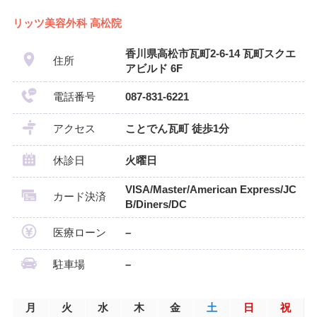
リッツ美容外科 高松院
香川県高松市瓦町2-6-14 瓦町スクエ
住所
アビルド 6F
電話番号
087-831-6221
アクセス
ことでん瓦町 徒歩1分
休診日
火曜日
VISA/Master/American Express/JC
カード決済
B/Diners/DC
医療ローン
–
駐車場
–
月
火
水
木
金
土
日
祝