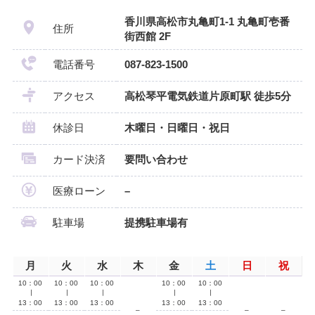
香川県高松市丸亀町1-1 丸亀町壱番
住所
街西館 2F
電話番号
087-823-1500
アクセス
高松琴平電気鉄道片原町駅 徒歩5分
休診日
木曜日・日曜日・祝日
カード決済
要問い合わせ
医療ローン
–
駐車場
提携駐車場有
月
火
水
木
金
土
日
祝
10：00
10：00
10：00
10：00
10：00
∣
∣
∣
∣
∣
13：00
13：00
13：00
13：00
13：00
–
–
–