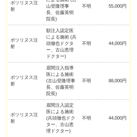
ボツリヌス注
山登隆理事
不明
55,000円
射
長、佐藤英明
院長)
額注入認定医
による施術 (兵
ボツリヌス注
頭徹也ドクタ
不明
44,000円
射
ー、古山恵理
ドクター)
眉間注入指導
医による施術
ボツリヌス注
(古山登隆理事
不明
88,000円
射
長、佐藤英明
院長)
眉間注入認定
医による施術
ボツリヌス注
(兵頭徹也ドク
不明
44,000円
射
ター、古山恵
理ドクター)