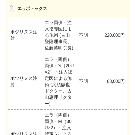
エラボトックス
エラ両側・注
入指導医によ
ボツリヌス注
る施術 (古山
不明
220,000円
射
登隆理事長、
佐藤英明院長)
エラ（両側）
両側・S（20U
×2）・注入認
ボツリヌス注
定医による施
不明
88,000円
射
術 (兵頭徹也
ドクター、古
山恵理ドクタ
ー)
エラ（両側）
両側・M（30
U×2）・注入
ボツリヌス注
認定医による