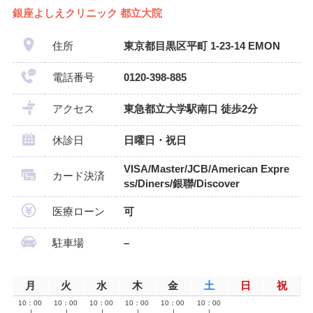
銀座よしえクリニック 都立大院
住所
東京都目黒区平町 1-23-14 EMON
電話番号
0120-398-885
アクセス
東急都立大学駅南口 徒歩2分
休診日
日曜日・祝日
VISA/Master/JCB/American Expre
カード決済
ss/Diners/銀聯/Discover
医療ローン
可
駐車場
–
月
火
水
木
金
土
日
祝
10：00
10：00
10：00
10：00
10：00
10：00
∣
∣
∣
∣
∣
∣