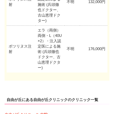
不明
132,000円
射
施術 (兵頭徹
也ドクター、
古山恵理ドク
ター)
エラ（両側）
両側・L（40U
×2）・注入認
ボツリヌス注
定医による施
不明
176,000円
射
術 (兵頭徹也
ドクター、古
山恵理ドクタ
ー)
自由が丘にある自由が丘クリニックのクリニック一覧