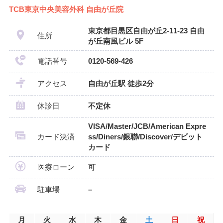
TCB東京中央美容外科 自由が丘院
東京都目黒区自由が丘2-11-23 自由
住所
が丘南風ビル 5F
電話番号
0120-569-426
アクセス
自由が丘駅 徒歩2分
休診日
不定休
VISA/Master/JCB/American Expre
カード決済
ss/Diners/銀聯/Discover/デビット
カード
医療ローン
可
駐車場
–
月
火
水
木
金
土
日
祝