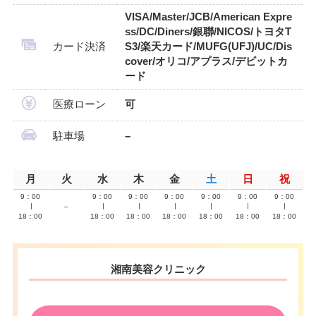
VISA/Master/JCB/American Expre
ss/DC/Diners/銀聯/NICOS/トヨタT
カード決済
S3/楽天カード/MUFG(UFJ)/UC/Dis
cover/オリコ/アプラス/デビットカ
ード
医療ローン
可
駐車場
–
月
火
水
木
金
土
日
祝
9：00
9：00
9：00
9：00
9：00
9：00
9：00
∣
–
∣
∣
∣
∣
∣
∣
18：00
18：00
18：00
18：00
18：00
18：00
18：00
湘南美容クリニック