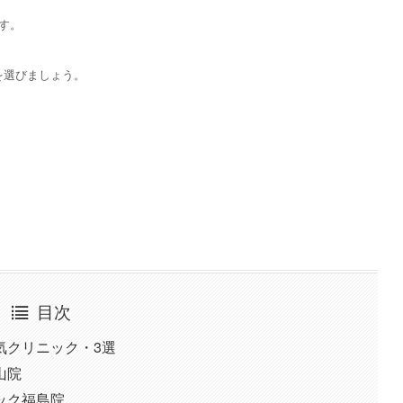
す。
を選びましょう。
目次
気クリニック・3選
山院
ック福島院