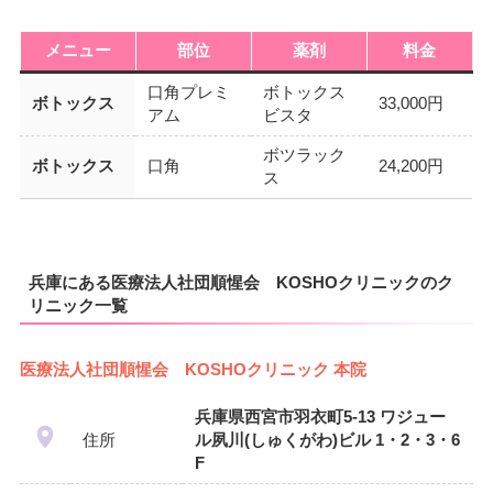
メニュー
部位
薬剤
料金
口角プレミ
ボトックス
ボトックス
33,000円
アム
ビスタ
ボツラック
ボトックス
口角
24,200円
ス
兵庫にある医療法人社団順惺会 KOSHOクリニックのク
リニック一覧
医療法人社団順惺会 KOSHOクリニック 本院
兵庫県西宮市羽衣町5-13 ワジュー
住所
ル夙川(しゅくがわ)ビル 1・2・3・6
F