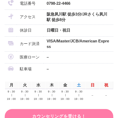
電話番号
0798-22-4466
阪急夙川駅 徒歩3分/JRさくら夙川
アクセス
駅 徒歩8分
休診日
日曜日・祝日
VISA/Master/JCB/American Expre
カード決済
ss
医療ローン
–
駐車場
–
月
火
水
木
金
土
日
祝
9：30
9：30
9：30
9：30
9：30
9：30
∣
∣
∣
∣
∣
∣
–
–
19：00
19：00
19：00
19：00
19：00
19：00
カウンセリングを受ける！