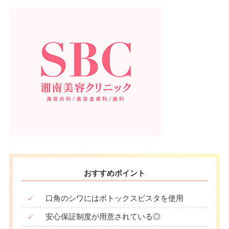
駐車場
–
10：00
10：00
10：00
10：00
10：00
10：00
10：00
10：00
∣
∣
∣
∣
∣
∣
∣
∣
19：00
19：00
19：00
19：00
19：00
19：00
19：00
19：00
月
火
水
木
金
土
日
祝
10：00
10：00
10：00
10：00
10：00
10：00
10：00
10：00
∣
∣
∣
∣
∣
∣
∣
∣
19：00
19：00
19：00
19：00
19：00
19：00
19：00
19：00
おすすめポイント
✓
口角のシワにはボトックスビスタを使用
✓
安心保証制度が用意されている◎