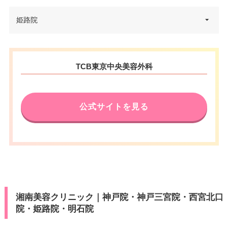
兵庫県神戸市中央区琴ノ緒町5-3-
姫路院
住所
2 三宮駅前平和ビル 7F
電話番号
0120-427-750
兵庫県姫路市駅前町247番地 御
住所
TCB東京中央美容外科
JR三ノ宮駅 徒歩1分/阪急神戸三
幸苑ビル 2F
アクセス
宮駅 徒歩3分
電話番号
0120-502-856
休診日
不定休
公式サイトを見る
山陽姫路駅 徒歩2分/JR姫路駅 徒
アクセス
VISA/Master/JCB/American Ex
歩2分
カード決
press/Diners/銀聯/Discover/デ
済
休診日
不定休
ビットカード
医療ロー
VISA/Master/JCB/American Ex
可
カード決
ン
press/Diners/銀聯/Discover/デ
済
ビットカード
駐車場
–
湘南美容クリニック｜神戸院・神戸三宮院・西宮北口
医療ロー
院・姫路院・明石院
可
ン
月
火
水
木
金
土
日
祝