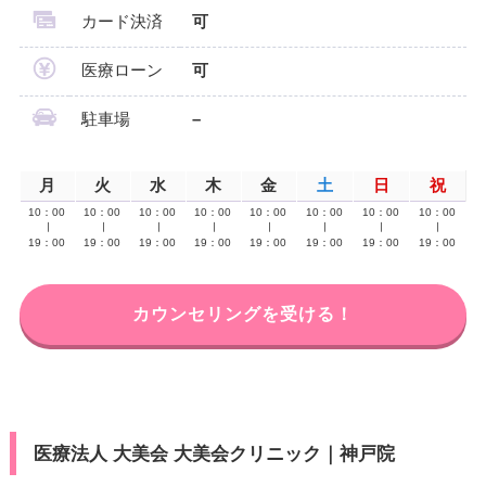
カード決済
可
医療ローン
可
駐車場
–
月
火
水
木
金
土
日
祝
10：00
10：00
10：00
10：00
10：00
10：00
10：00
10：00
∣
∣
∣
∣
∣
∣
∣
∣
19：00
19：00
19：00
19：00
19：00
19：00
19：00
19：00
カウンセリングを受ける！
医療法人 大美会 大美会クリニック｜神戸院