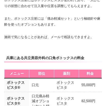
ボトックス注射にはボトックスビスタが使われており、一人ひと
りの状態に合わせて注入量や位置を調整してもらえますよ。
また、ボトックス注射には「痛み軽減セット」という極細針や麻
酔を使ったオプションもあります。
施術で気になることがあれば、メールで相談もできますよ。
兵庫にある共立美容外科の口角ボトックスの料金
メニュー
部位
薬剤
料金
ボトックス
ボトックス
口元
55,000円
ビスタ®
ビスタ
口元痛み軽
ボトックス
ボトックス
減オプショ
82,500円
ビスタ®
ビスタ