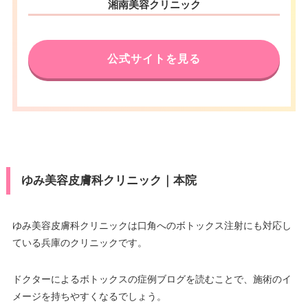
医療ロー
住所
湘南美容クリニック
J)/UC/Discover/オリコ/アプラス/
可
JR姫路駅 徒歩3分/山陽姫路駅 徒
三井住友銀行明石ビル6階
ン
VISA/Master/JCB/American Ex
アクセス
デビットカード
歩2分
press/DC/Diners/銀聯/NICOS/ト
カード決
電話番号
0120-399-932
医療ロー
駐車場
–
ヨタTS3/楽天カード/MUFG(UF
可
済
休診日
月曜日・木曜日
ン
公式サイトを見る
J)/UC/Discover/オリコ/アプラス/
アクセス
JR明石駅 徒歩3分
デビットカード
VISA/Master/JCB/American Ex
駐車場
–
月
火
水
木
金
土
日
祝
press/DC/Diners/銀聯/NICOS/ト
医療ロー
休診日
月曜日・木曜日
カード決
10：00
10：00
10：00
10：00
10：00
10：00
10：00
10：00
可
ヨタTS3/楽天カード/MUFG(UF
ン
∣
∣
∣
∣
∣
∣
∣
∣
済
J)/UC/Discover/オリコ/アプラス/
19：00
19：00
19：00
19：00
19：00
19：00
19：00
19：00
月
火
水
木
金
土
日
祝
VISA/Master/JCB/American Ex
カード決
デビットカード
駐車場
–
press/Diners/銀聯/Discover/デ
10：00
10：00
10：00
10：00
10：00
10：00
10：00
10：00
済
∣
∣
∣
∣
∣
∣
∣
∣
ビットカード
医療ロー
19：00
19：00
19：00
19：00
19：00
19：00
19：00
19：00
可
ン
ゆみ美容皮膚科クリニック｜本院
医療ロー
月
火
水
木
金
土
日
祝
可
ン
10：00
10：00
10：00
10：00
10：00
10：00
駐車場
–
–
∣
∣
–
∣
∣
∣
∣
19：00
19：00
19：00
19：00
19：00
19：00
駐車場
–
ゆみ美容皮膚科クリニックは口角へのボトックス注射にも対応し
ている兵庫のクリニックです。
月
火
水
木
金
土
日
祝
月
10：00
火
10：00
水
木
10：00
金
10：00
土
10：00
日
10：00
祝
–
∣
∣
–
∣
∣
∣
∣
ドクターによるボトックスの症例ブログを読むことで、施術のイ
10：00
10：00
10：00
10：00
10：00
10：00
19：00
19：00
19：00
19：00
19：00
19：00
–
∣
∣
–
∣
∣
∣
∣
メージを持ちやすくなるでしょう。
19：00
19：00
19：00
19：00
19：00
19：00