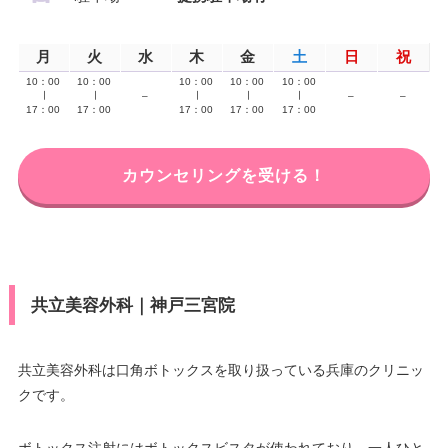
月
火
水
木
金
土
日
祝
10：00
10：00
10：00
10：00
10：00
∣
∣
–
∣
∣
∣
–
–
17：00
17：00
17：00
17：00
17：00
カウンセリングを受ける！
共立美容外科｜神戸三宮院
共立美容外科は口角ボトックスを取り扱っている兵庫のクリニッ
クです。