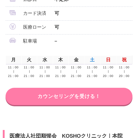
カード決済
可
医療ローン
可
駐車場
–
月
火
水
木
金
土
日
祝
11：00
11：00
11：00
11：00
11：00
11：00
11：00
11：00
∣
∣
∣
∣
∣
∣
∣
∣
21：00
21：00
21：00
21：00
21：00
21：00
20：00
20：00
カウンセリングを受ける！
医療法人社団順惺会 KOSHOクリニック｜本院