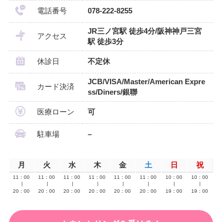
電話番号
078-222-8255
JR三ノ宮駅 徒歩4分/阪神神戸三宮
アクセス
駅 徒歩3分
休診日
不定休
JCB/VISA/Master/American Expre
カード決済
ss/Diners/銀聯
医療ローン
可
駐車場
–
月
火
水
木
金
土
日
祝
11：00
11：00
11：00
11：00
11：00
11：00
10：00
10：00
∣
∣
∣
∣
∣
∣
∣
∣
20：00
20：00
20：00
20：00
20：00
20：00
19：00
19：00