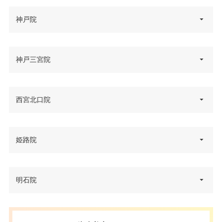
神戸院
兵庫県神戸市中央区御幸通6丁目
神戸三宮院
住所
1番10号オリックス神戸三宮ビル
5F
兵庫県神戸市中央区三宮町1丁目
西宮北口院
電話番号
0120-832-900
住所
4-8 関電不動産神戸三宮ビル 4F
アクセス
JR三ノ宮駅 徒歩7分
電話番号
0120-021-883
兵庫県西宮市甲風園1丁目10‐1 サ
姫路院
休診日
住所
不定休
テライトビル2 5F
アクセス
阪急三宮駅西口 徒歩5分
VISA/Master/JCB/American Ex
電話番号
0120-883-775
休診日
不定休
press/DC/Diners/銀聯/NICOS/ト
兵庫県姫路市駅前町254 姫路駅
明石院
カード決
住所
ヨタTS3/楽天カード/MUFG(UF
前ビル 2F
済
アクセス
阪急西宮北口駅 徒歩3分
VISA/Master/JCB/American Ex
J)/UC/Discover/オリコ/アプラス/
press/DC/Diners/銀聯/NICOS/ト
デビットカード
カード決
電話番号
0120-542-860
休診日
月曜日・木曜日
ヨタTS3/楽天カード/MUFG(UF
兵庫県明石市大明石町1丁目5-4
済