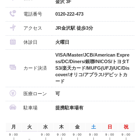
金沢 3F
電話番号
0120-222-473
アクセス
JR金沢駅 徒歩3分
休診日
火曜日
VISA/Master/JCB/American Expre
ss/DC/Diners/銀聯/NICOS/トヨタT
カード決済
S3/楽天カード/MUFG(UFJ)/UC/Dis
cover/オリコ/アプラス/デビットカ
ード
医療ローン
可
駐車場
提携駐車場有
月
火
水
木
金
土
日
祝
9：00
9：00
9：00
9：00
9：00
9：00
9：00
∣
–
∣
∣
∣
∣
∣
∣