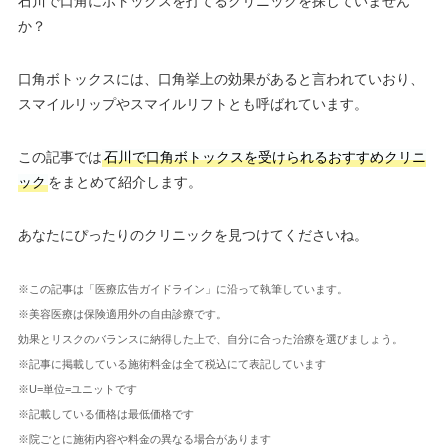
石川で口角にボトックスを打てるクリニックを探していません
か？
口角ボトックスには、口角挙上の効果があると言われていおり、
スマイルリップやスマイルリフトとも呼ばれています。
この記事では
石川で口角ボトックスを受けられるおすすめクリニ
ック
をまとめて紹介します。
あなたにぴったりのクリニックを見つけてくださいね。
※この記事は「医療広告ガイドライン」に沿って執筆しています。
※美容医療は保険適用外の自由診療です。
効果とリスクのバランスに納得した上で、自分に合った治療を選びましょう。
※記事に掲載している施術料金は全て税込にて表記しています
※U=単位=ユニットです
※記載している価格は最低価格です
※院ごとに施術内容や料金の異なる場合があります