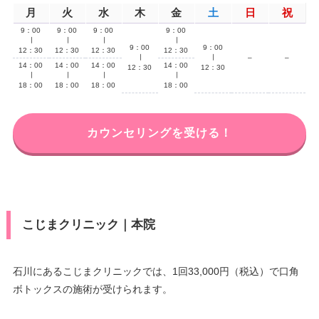
月
火
水
木
金
土
日
祝
9：00
9：00
9：00
9：00
∣
∣
∣
∣
9：00
9：00
12：30
12：30
12：30
12：30
∣
∣
–
–
14：00
14：00
14：00
14：00
12：30
12：30
∣
∣
∣
∣
18：00
18：00
18：00
18：00
カウンセリングを受ける！
こじまクリニック｜本院
石川にあるこじまクリニックでは、1回33,000円（税込）で口角
ボトックスの施術が受けられます。