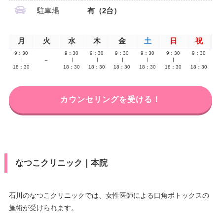
駐車場
有（2台）
月
火
水
木
金
土
日
祝
9：30
9：30
9：30
9：30
9：30
9：30
9：30
∣
–
∣
∣
∣
∣
∣
∣
18：30
18：30
18：30
18：30
18：30
18：30
18：30
カウンセリングを受ける！
なつこクリニック｜本院
石川のなつこクリニックでは、女性医師による口角ボトックスの
施術が受けられます。