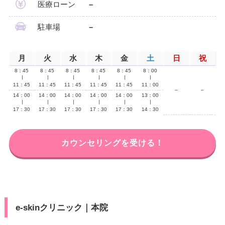
医療ローン
–
駐車場
–
月
火
水
木
金
土
日
祝
8：45
8：45
8：45
8：45
8：45
8：00
∣
∣
∣
∣
∣
∣
11：45
11：45
11：45
11：45
11：45
11：00
–
–
14：00
14：00
14：00
14：00
14：00
13：00
∣
∣
∣
∣
∣
∣
17：30
17：30
17：30
17：30
17：30
14：30
カウンセリングを受ける！
e-skinクリニック｜本院