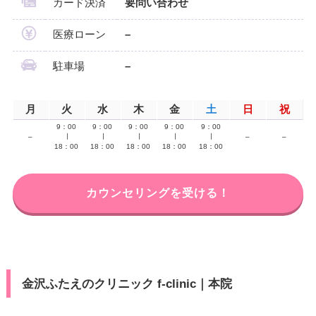
カード決済
要問い合わせ
医療ローン
–
駐車場
–
月
火
水
木
金
土
日
祝
9：00
9：00
9：00
9：00
9：00
–
∣
∣
∣
∣
∣
–
–
18：00
18：00
18：00
18：00
18：00
カウンセリングを受ける！
金沢ふたえのクリニック f-clinic｜本院