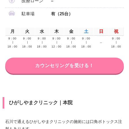
医療ローン
–
駐車場
有（25台）
月
火
水
木
金
土
日
祝
9：00
9：00
9：00
9：00
9：00
9：00
9：00
∣
∣
∣
∣
∣
∣
–
∣
18：00
18：00
18：00
12：00
18：00
18：00
18：00
カウンセリングを受ける！
ひがしやまクリニック｜本院
石川で通えるひがしやまクリニックの施術には口角ボトックス注
射もあります。