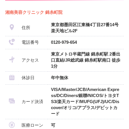
湘南美容クリニック 錦糸町院
東京都墨田区江東橋4丁目27番14号
住所
楽天地ビル2F
電話番号
0120-979-654
東京メトロ半蔵門線 錦糸町駅 2番出
アクセス
口直結/JR総武線 錦糸町駅南口 徒歩
1分
休診日
年中無休
VISA/Master/JCB/American Expre
ss/DC/Diners/銀聯/NICOS/トヨタT
カード決済
S3/楽天カード/MUFG(UFJ)/UC/Dis
cover/オリコ/アプラス/デビットカ
ード
医療ローン
可