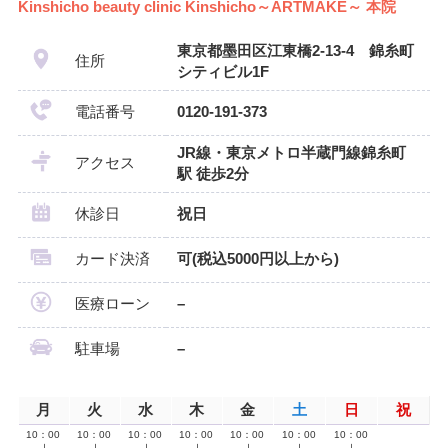
Kinshicho beauty clinic Kinshicho～ARTMAKE～ 本院
東京都墨田区江東橋2-13-4 錦糸町
住所
シティビル1F
電話番号
0120-191-373
JR線・東京メトロ半蔵門線錦糸町
アクセス
駅 徒歩2分
休診日
祝日
カード決済
可(税込5000円以上から)
医療ローン
–
駐車場
–
月
火
水
木
金
土
日
祝
10：00
10：00
10：00
10：00
10：00
10：00
10：00