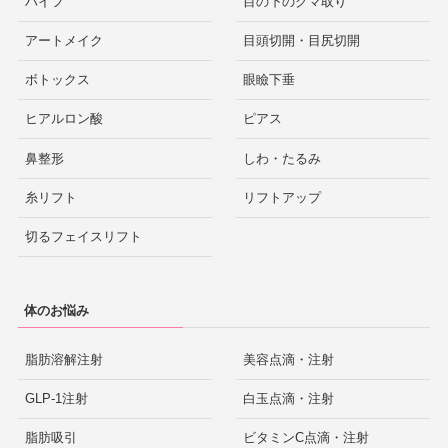
ハイフ
目の下のクマ取り
アートメイク
目頭切開・目尻切開
ボトックス
眼瞼下垂
ヒアルロン酸
ピアス
鼻整形
しわ・たるみ
糸リフト
リフトアップ
切るフェイスリフト
体のお悩み
脂肪溶解注射
美容点滴・注射
GLP-1注射
白玉点滴・注射
脂肪吸引
ビタミンC点滴・注射