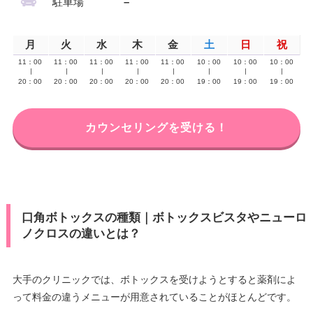
駐車場
–
月
火
水
木
金
土
日
祝
11：00
11：00
11：00
11：00
11：00
10：00
10：00
10：00
∣
∣
∣
∣
∣
∣
∣
∣
20：00
20：00
20：00
20：00
20：00
19：00
19：00
19：00
カウンセリングを受ける！
口角ボトックスの種類｜ボトックスビスタやニューロ
ノクロスの違いとは？
大手のクリニックでは、ボトックスを受けようとすると薬剤によ
って料金の違うメニューが用意されていることがほとんどです。