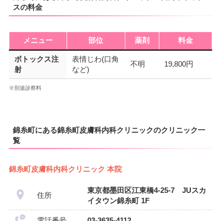
スの料金
メニュー
部位
薬剤
料金
ボトックス注
表情じわ(口角
不明
19,800円
射
など)
※別途診察料
錦糸町にある錦糸町皮膚科内科クリニックのクリニック一
覧
錦糸町皮膚科内科クリニック 本院
東京都墨田区江東橋4-25-7 JUスカ
住所
イタウン錦糸町 1F
電話番号
03-3635-4112