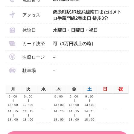
錦糸町駅JR総武線南口またはメト
アクセス
ロ半蔵門線2番出口 徒歩3分
休診日
水曜日・日曜日・祝日
カード決済
可（1万円以上の時）
医療ローン
–
駐車場
–
月
火
水
木
金
土
日
祝
9：00
9：00
9：00
9：00
9：00
∣
∣
∣
∣
∣
13：00
13：00
13：00
13：00
13：00
–
–
–
14：15
14：15
14：15
14：15
14：15
∣
∣
∣
∣
∣
18：00
18：00
18：00
18：00
18：00