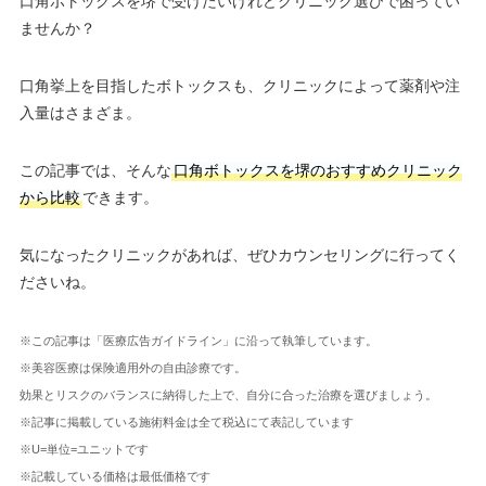
口角ボトックスを堺で受けたいけれどクリニック選びで困ってい
ませんか？
口角挙上を目指したボトックスも、クリニックによって薬剤や注
入量はさまざま。
この記事では、そんな
口角ボトックスを堺のおすすめクリニック
から比較
できます。
気になったクリニックがあれば、ぜひカウンセリングに行ってく
ださいね。
※この記事は「医療広告ガイドライン」に沿って執筆しています。
※美容医療は保険適用外の自由診療です。
効果とリスクのバランスに納得した上で、自分に合った治療を選びましょう。
※記事に掲載している施術料金は全て税込にて表記しています
※U=単位=ユニットです
※記載している価格は最低価格です