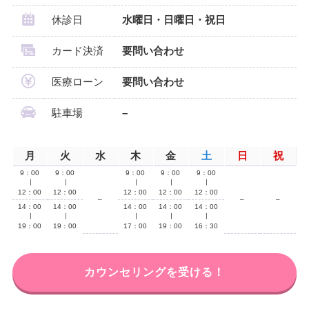
休診日
水曜日・日曜日・祝日
カード決済
要問い合わせ
医療ローン
要問い合わせ
駐車場
–
月
火
水
木
金
土
日
祝
9：00
9：00
9：00
9：00
9：00
∣
∣
∣
∣
∣
12：00
12：00
12：00
12：00
12：00
–
–
–
14：00
14：00
14：00
14：00
14：00
∣
∣
∣
∣
∣
19：00
19：00
17：00
19：00
16：30
カウンセリングを受ける！