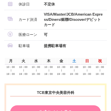
休診日
不定休
VISA/Master/JCB/American Expre
カード決済
ss/Diners/銀聯/Discover/デビット
カード
医療ローン
可
駐車場
提携駐車場有
月
火
水
木
金
土
日
祝
10：00
10：00
10：00
10：00
10：00
10：00
10：00
10：00
∣
∣
∣
∣
∣
∣
∣
∣
19：00
19：00
19：00
19：00
19：00
19：00
19：00
19：00
TCB東京中央美容外科