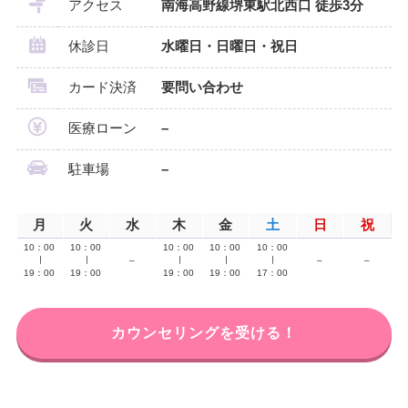
アクセス
南海高野線堺東駅北西口 徒歩3分
休診日
水曜日・日曜日・祝日
カード決済
要問い合わせ
医療ローン
–
駐車場
–
月
火
水
木
金
土
日
祝
10：00
10：00
10：00
10：00
10：00
∣
∣
–
∣
∣
∣
–
–
19：00
19：00
19：00
19：00
17：00
カウンセリングを受ける！