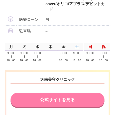
cover/オリコ/アプラス/デビットカ
ード
医療ローン
可
駐車場
–
月
火
水
木
金
土
日
祝
9：00
9：00
9：00
9：00
9：00
9：00
9：00
∣
∣
∣
–
∣
∣
∣
∣
18：00
18：00
18：00
18：00
18：00
18：00
18：00
湘南美容クリニック
公式サイトを見る