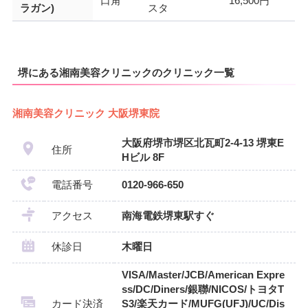
口角
16,500円
ラガン)
スタ
堺にある湘南美容クリニックのクリニック一覧
湘南美容クリニック 大阪堺東院
大阪府堺市堺区北瓦町2-4-13 堺東E
住所
Hビル 8F
電話番号
0120-966-650
アクセス
南海電鉄堺東駅すぐ
休診日
木曜日
VISA/Master/JCB/American Expre
ss/DC/Diners/銀聯/NICOS/トヨタT
カード決済
S3/楽天カード/MUFG(UFJ)/UC/Dis