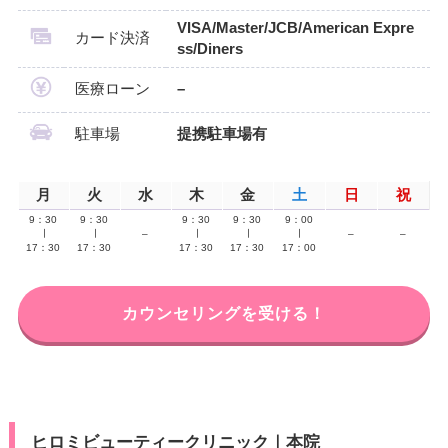
VISA/Master/JCB/American Expre
カード決済
ss/Diners
医療ローン
–
駐車場
提携駐車場有
月
火
水
木
金
土
日
祝
9：30
9：30
9：30
9：30
9：00
∣
∣
–
∣
∣
∣
–
–
17：30
17：30
17：30
17：30
17：00
カウンセリングを受ける！
ヒロミビューティークリニック｜本院