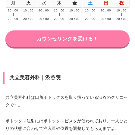
月
火
水
木
金
土
日
祝
10：00
10：00
10：00
10：00
10：00
10：00
10：00
10：00
∣
∣
∣
∣
∣
∣
∣
∣
20：00
20：00
20：00
20：00
20：00
20：00
20：00
20：00
カウンセリングを受ける！
共立美容外科｜渋谷院
共立美容外科は口角ボトックスを取り扱っている渋谷のクリニッ
クです。
ボトックス注射にはボトックスビスタが使われており、一人ひと
りの状態に合わせて注入量や位置を調整してもらえますよ。