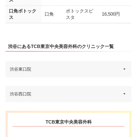
ス
口角ボトック
ボトックスビ
口角
16,500円
ス
スタ
渋谷にあるTCB東京中央美容外科のクリニック一覧
渋谷東口院
東京都渋谷区渋谷2-19-15 宮益坂
渋谷西口院
住所
ビルディング 3F
電話番号
0120-427-745
東京都渋谷区道玄坂2-23-12 フォ
住所
TCB東京中央美容外科
JR渋谷駅 徒歩2分/東京メトロ渋
ンティスビル 3F
アクセス
谷駅 徒歩2分