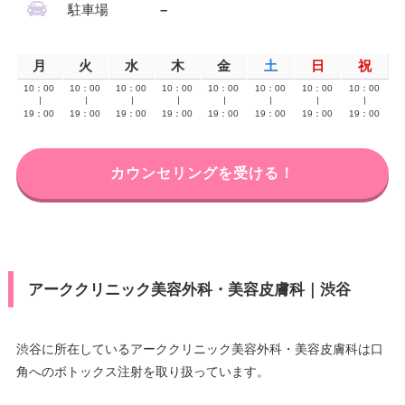
駐車場
–
月
火
水
木
金
土
日
祝
10：00
10：00
10：00
10：00
10：00
10：00
10：00
10：00
∣
∣
∣
∣
∣
∣
∣
∣
19：00
19：00
19：00
19：00
19：00
19：00
19：00
19：00
カウンセリングを受ける！
アーククリニック美容外科・美容皮膚科｜渋谷
渋谷に所在しているアーククリニック美容外科・美容皮膚科は口
角へのボトックス注射を取り扱っています。