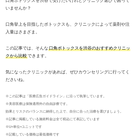
口角ボトックスを渋谷で受けたいけれどクリニック選びで困って
いませんか？
口角挙上を目指したボトックスも、クリニックによって薬剤や注
入量はさまざま。
この記事では、そんな
口角ボトックスを渋谷のおすすめクリニッ
クから比較
できます。
気になったクリニックがあれば、ぜひカウンセリングに行ってく
ださいね。
※この記事は「医療広告ガイドライン」に沿って執筆しています。
※美容医療は保険適用外の自由診療です。
効果とリスクのバランスに納得した上で、自分に合った治療を選びましょう。
※記事に掲載している施術料金は全て税込にて表記しています
※U=単位=ユニットです
※記載している価格は最低価格です