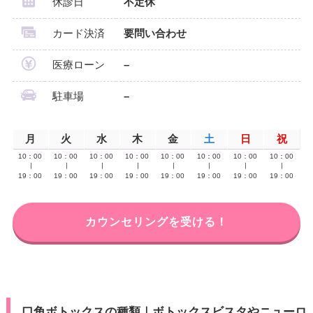
休診日
不定休
カード決済
要問い合わせ
医療ローン
–
駐車場
–
月
火
水
木
金
土
日
祝
10：00
10：00
10：00
10：00
10：00
10：00
10：00
10：00
∣
∣
∣
∣
∣
∣
∣
∣
19：00
19：00
19：00
19：00
19：00
19：00
19：00
19：00
カウンセリングを受ける！
口角ボトックスの種類｜ボトックスビスタやニューロ