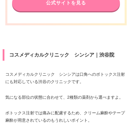
休診日
不定休
公式サイトを見る
東京メトロ表参道駅B3出口 徒歩
アクセス
VISA/Master/JCB/American Ex
30秒
press/DC/Diners/銀聯/NICOS/ト
カード決
休診日
月曜日・木曜日
ヨタTS3/楽天カード/MUFG(UF
済
J)/UC/Discover/オリコ/アプラス/
VISA/Master/JCB/American Ex
デビットカード
press/DC/Diners/銀聯/NICOS/ト
カード決
医療ロー
ヨタTS3/楽天カード/MUFG(UF
可
済
ン
コスメディカルクリニック シンシア｜渋谷院
J)/UC/Discover/オリコ/アプラス/
デビットカード
駐車場
–
医療ロー
コスメディカルクリニック シンシアは口角へのボトックス注射
可
ン
にも対応している渋谷のクリニックです。
月
火
水
木
金
土
日
祝
駐車場
–
9：00
9：00
9：00
9：00
9：00
9：00
9：00
9：00
∣
∣
∣
∣
∣
∣
∣
∣
気になる部位の状態に合わせて、2種類の薬剤から選べますよ。
18：00
18：00
18：00
18：00
18：00
18：00
18：00
18：00
月
火
水
木
金
土
日
祝
ボトックス注射では痛みに配慮するため、クリーム麻酔やテープ
10：00
10：00
10：00
10：00
10：00
10：00
–
∣
∣
–
∣
∣
∣
∣
麻酔が用意されているのもうれしいポイント。
19：00
19：00
19：00
19：00
19：00
19：00