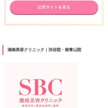
電話番号
0120-197-254
休診日
不定休
公式サイトを見る
JR渋谷駅 徒歩7分/京王井の頭線
アクセス
VISA/Master/JCB/American Ex
渋谷駅 徒歩5分
カード決
press/Diners/銀聯/Discover/デ
済
休診日
不定休
ビットカード
医療ロー
VISA/Master/JCB/American Ex
可
カード決
ン
press/Diners/銀聯/Discover/デ
済
ビットカード
駐車場
–
湘南美容クリニック｜渋谷院・南青山院
医療ロー
可
ン
月
火
水
木
金
土
日
祝
駐車場
–
10：00
10：00
10：00
10：00
10：00
10：00
10：00
10：00
∣
∣
∣
∣
∣
∣
∣
∣
19：00
19：00
19：00
19：00
19：00
19：00
19：00
19：00
月
火
水
木
金
土
日
祝
10：00
10：00
10：00
10：00
10：00
10：00
10：00
10：00
∣
∣
∣
∣
∣
∣
∣
∣
19：00
19：00
19：00
19：00
19：00
19：00
19：00
19：00