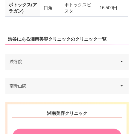
ボトックス(ア
ボトックスビ
口角
16,500円
ラガン)
スタ
渋谷にある湘南美容クリニックのクリニック一覧
渋谷院
東京都渋谷区宇田川町20-11 渋谷
南青山院
住所
三葉ビル 5F
電話番号
0120-5489-02
東京都港区南青山5-6-26 青山246
住所
湘南美容クリニック
JR渋谷駅ハチ公口 徒歩3分/東京
ビル 8F
アクセス
メトロ渋谷駅A3出口 徒歩1分
電話番号
0120-487-101