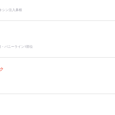
キシン注入鼻根
根・バニーライン1部位
ク