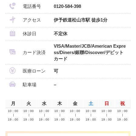
電話番号
0120-584-398
アクセス
伊予鉄道松山市駅 徒歩1分
休診日
不定休
VISA/Master/JCB/American Expre
カード決済
ss/Diners/銀聯/Discover/デビット
カード
医療ローン
可
駐車場
–
月
火
水
木
金
土
日
祝
10：00
10：00
10：00
10：00
10：00
10：00
10：00
10：00
∣
∣
∣
∣
∣
∣
∣
∣
19：00
19：00
19：00
19：00
19：00
19：00
19：00
19：00