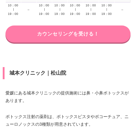
10：00
10：00
10：00
10：00
10：00
10：00
∣
–
∣
∣
∣
∣
∣
–
19：00
19：00
19：00
19：00
19：00
19：00
カウンセリングを受ける！
城本クリニック｜松山院
愛媛にある城本クリニックの提供施術には鼻・小鼻ボトックスが
あります。
ボトックス注射の薬剤は、ボトックスビスタやボコーチュア、ニ
ューロノックスの3種類が用意されています。