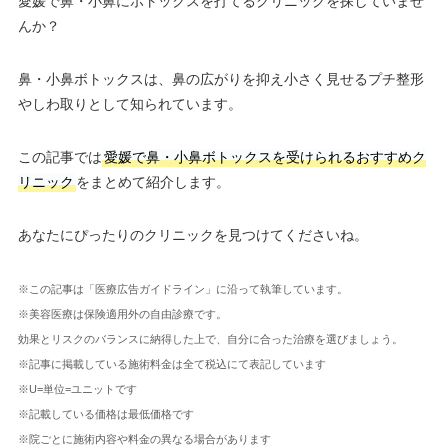
愛媛で鼻・小鼻にボトックスを打てるクリニックを探していませ
んか？
鼻・小鼻ボトックスは、鼻の広がりを抑え小さく見せるプチ整形
やしわ取りとして知られています。
この記事では
愛媛で鼻・小鼻ボトックスを受けられるおすすめク
リニック
をまとめて紹介します。
あなたにぴったりのクリニックを見つけてくださいね。
※この記事は「医療広告ガイドライン」に沿って執筆しています。
※美容医療は保険適用外の自由診療です。
効果とリスクのバランスに納得した上で、自分に合った治療を選びましょう。
※記事に掲載している施術料金は全て税込にて表記しています
※U=単位=ユニットです
※記載している価格は最低価格です
※院ごとに施術内容や料金の異なる場合があります