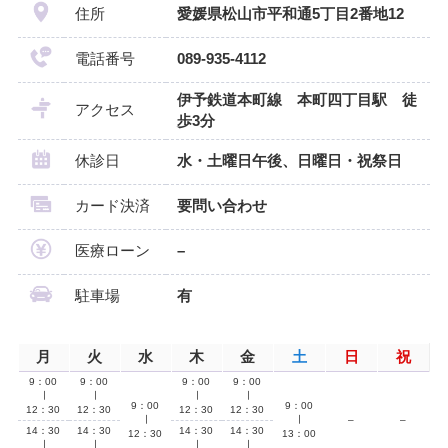
住所
愛媛県松山市平和通5丁目2番地12
電話番号
089-935-4112
伊予鉄道本町線 本町四丁目駅 徒
アクセス
歩3分
休診日
水・土曜日午後、日曜日・祝祭日
カード決済
要問い合わせ
医療ローン
–
駐車場
有
月
火
水
木
金
土
日
祝
9：00
9：00
9：00
9：00
∣
∣
∣
∣
9：00
9：00
12：30
12：30
12：30
12：30
∣
∣
–
–
14：30
14：30
14：30
14：30
12：30
13：00
∣
∣
∣
∣