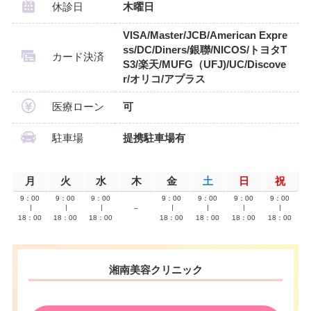
休診日
木曜日
VISA/Master/JCB/American Expre
ss/DC/Diners/銀聯/NICOS/トヨタT
カード決済
S3/楽天/MUFG（UFJ)/UC/Discove
r/オリコ/アプラス
医療ローン
可
駐車場
提携駐車場有
月
火
水
木
金
土
日
祝
9：00
9：00
9：00
9：00
9：00
9：00
9：00
∣
∣
∣
–
∣
∣
∣
∣
18：00
18：00
18：00
18：00
18：00
18：00
18：00
湘南美容クリニック