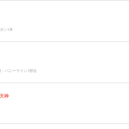
ガン1本
根・バニーライン1部位
天神