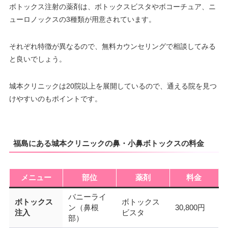
18：00
18：00
18：00
18：00
18：00
18：00
18：00
ボトックス注射の薬剤は、ボトックスビスタやボコーチュア、ニ
月
火
水
木
金
土
日
祝
ューロノックスの3種類が用意されています。
10：00
10：00
10：00
10：00
10：00
10：00
–
∣
∣
–
∣
∣
∣
∣
それぞれ特徴が異なるので、無料カウンセリングで相談してみる
19：00
19：00
19：00
19：00
19：00
19：00
と良いでしょう。
城本クリニックは20院以上を展開しているので、通える院を見つ
けやすいのもポイントです。
福島にある城本クリニックの鼻・小鼻ボトックスの料金
メニュー
部位
薬剤
料金
バニーライ
ボトックス
ボトックス
ン（鼻根
30,800円
注入
ビスタ
部）