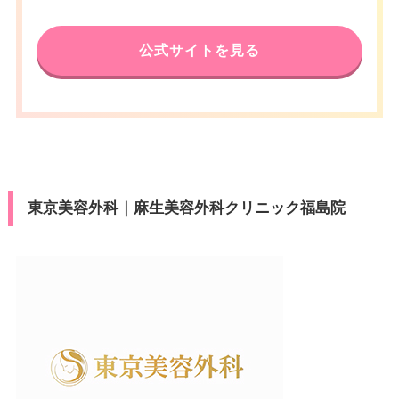
電話番号
0120-197-221
休診日
不定休
公式サイトを見る
アクセス
郡山駅北口 徒歩1分
VISA/Master/JCB/American Ex
カード決
press/Diners/銀聯/Discover/デ
済
休診日
不定休
ビットカード
医療ロー
VISA/Master/JCB/American Ex
可
カード決
ン
press/Diners/銀聯/Discover/デ
済
ビットカード
駐車場
提携駐車場有
東京美容外科｜麻生美容外科クリニック福島院
医療ロー
可
ン
月
火
水
木
金
土
日
祝
駐車場
提携駐車場有
10：00
10：00
10：00
10：00
10：00
10：00
10：00
10：00
∣
∣
∣
∣
∣
∣
∣
∣
19：00
19：00
19：00
19：00
19：00
19：00
19：00
19：00
月
火
水
木
金
土
日
祝
10：00
10：00
10：00
10：00
10：00
10：00
10：00
10：00
∣
∣
∣
∣
∣
∣
∣
∣
19：00
19：00
19：00
19：00
19：00
19：00
19：00
19：00