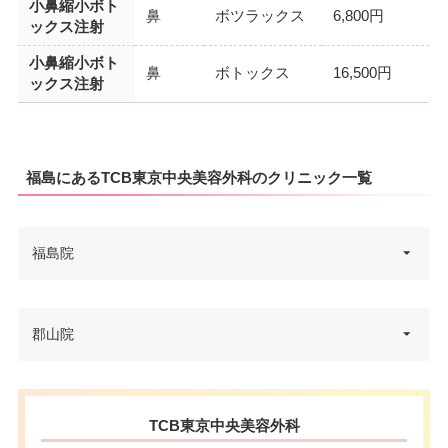
小鼻縮小ボト
鼻
ボツラックス
6,800円
ックス注射
小鼻縮小ボト
鼻
ボトックス
16,500円
ックス注射
福島にあるTCB東京中央美容外科のクリニック一覧
福島院
福島県福島市置賜町1-29 佐平ビ
郡山院
住所
ル 1F
電話番号
0120-197-220
福島県郡山市駅前2丁目10-19 エ
住所
TCB東京中央美容外科
リート31ビル 4F
アクセス
JR福島駅東口 徒歩2分