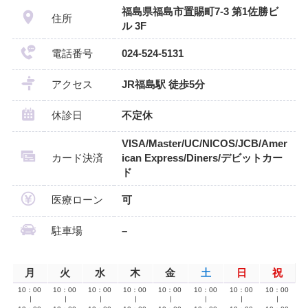
福島県福島市置賜町7-3 第1佐勝ビ
住所
ル 3F
電話番号
024-524-5131
アクセス
JR福島駅 徒歩5分
休診日
不定休
VISA/Master/UC/NICOS/JCB/Amer
カード決済
ican Express/Diners/デビットカー
ド
医療ローン
可
駐車場
–
月
火
水
木
金
土
日
祝
10：00
10：00
10：00
10：00
10：00
10：00
10：00
10：00
∣
∣
∣
∣
∣
∣
∣
∣