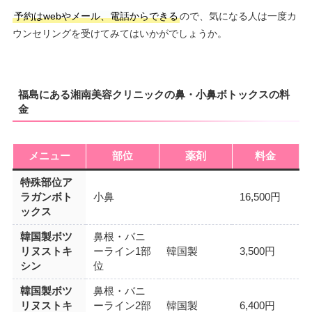
予約はwebやメール、電話からできる
ので、気になる人は一度カ
ウンセリングを受けてみてはいかがでしょうか。
福島にある湘南美容クリニックの鼻・小鼻ボトックスの料
金
メニュー
部位
薬剤
料金
特殊部位ア
ラガンボト
小鼻
16,500円
ックス
韓国製ボツ
鼻根・バニ
リヌストキ
ーライン1部
韓国製
3,500円
シン
位
韓国製ボツ
鼻根・バニ
リヌストキ
ーライン2部
韓国製
6,400円