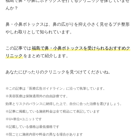
福島で鼻・小鼻にボトックスを打てるクリニックを探していませ
んか？
鼻・小鼻ボトックスは、鼻の広がりを抑え小さく見せるプチ整形
やしわ取りとして知られています。
この記事では
福島で鼻・小鼻ボトックスを受けられるおすすめク
リニック
をまとめて紹介します。
あなたにぴったりのクリニックを見つけてくださいね。
※この記事は「医療広告ガイドライン」に沿って執筆しています。
※美容医療は保険適用外の自由診療です。
効果とリスクのバランスに納得した上で、自分に合った治療を選びましょう。
※記事に掲載している施術料金は全て税込にて表記しています
※U=単位=ユニットです
※記載している価格は最低価格です
※院ごとに施術内容や料金の異なる場合があります