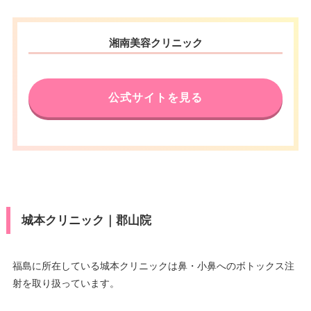
電話番号
0120-979-430
福島県郡山市駅前一丁目16番7号
住所
湘南美容クリニック
アティ郡山 8F
アクセス
JR福島駅 徒歩1分
電話番号
0120-239-140
休診日
火曜日
公式サイトを見る
アクセス
JR郡山駅西口 徒歩3分
VISA/Master/JCB/American Ex
press/DC/Diners/銀聯/NICOS/ト
カード決
休診日
月曜日・木曜日
ヨタTS3/楽天カード/MUFG(UF
済
J)/UC/Discover/オリコ/アプラス/
VISA/Master/JCB/American Ex
デビットカード
press/DC/Diners/銀聯/NICOS/ト
カード決
医療ロー
ヨタTS3/楽天カード/MUFG(UF
可
済
ン
J)/UC/Discover/オリコ/アプラス/
城本クリニック｜郡山院
デビットカード
駐車場
提携駐車場有
医療ロー
可
ン
福島に所在している城本クリニックは鼻・小鼻へのボトックス注
月
火
水
木
金
土
日
祝
射を取り扱っています。
駐車場
提携駐車場有
9：00
9：00
9：00
9：00
9：00
9：00
9：00
∣
–
∣
∣
∣
∣
∣
∣