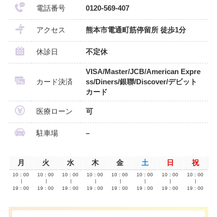
電話番号
0120-569-407
アクセス
熊本市電通町筋停留所 徒歩1分
休診日
不定休
VISA/Master/JCB/American Expre
カード決済
ss/Diners/銀聯/Discover/デビット
カード
医療ローン
可
駐車場
–
月
火
水
木
金
土
日
祝
10：00
10：00
10：00
10：00
10：00
10：00
10：00
10：00
∣
∣
∣
∣
∣
∣
∣
∣
19：00
19：00
19：00
19：00
19：00
19：00
19：00
19：00