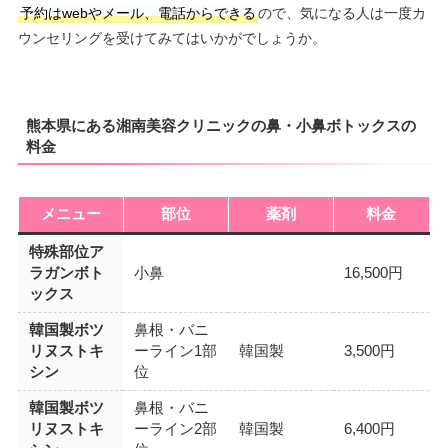
予約はwebやメール、電話からできる
ので、気になる人は一度カ
ウンセリングを受けてみてはいかがでしょうか。
熊本県にある湘南美容クリニックの鼻・小鼻ボトックスの
料金
メニュー
部位
薬剤
料金
特殊部位ア
ラガンボト
小鼻
16,500円
ックス
韓国製ボツ
鼻根・バニ
リヌストキ
ーライン1部
韓国製
3,500円
シン
位
韓国製ボツ
鼻根・バニ
リヌストキ
ーライン2部
韓国製
6,400円