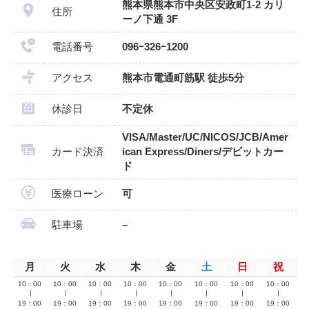
熊本県熊本市中央区安政町1-2 カリ
住所
ーノ下通 3F
電話番号
096ｰ326ｰ1200
アクセス
熊本市電通町筋駅 徒歩5分
休診日
不定休
VISA/Master/UC/NICOS/JCB/Amer
カード決済
ican Express/Diners/デビットカー
ド
医療ローン
可
駐車場
–
月
火
水
木
金
土
日
祝
10：00
10：00
10：00
10：00
10：00
10：00
10：00
10：00
∣
∣
∣
∣
∣
∣
∣
∣
19：00
19：00
19：00
19：00
19：00
19：00
19：00
19：00