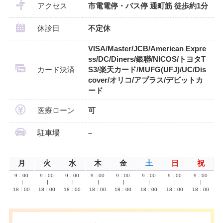
アクセス
市電電停・バス停 通町筋 徒歩約1分
休診日
不定休
VISA/Master/JCB/American Expre
ss/DC/Diners/銀聯/NICOS/トヨタT
カード決済
S3/楽天カード/MUFG(UFJ)/UC/Dis
cover/オリコ/アプラス/デビットカ
ード
医療ローン
可
駐車場
–
月
火
水
木
金
土
日
祝
9：00
9：00
9：00
9：00
9：00
9：00
9：00
9：00
∣
∣
∣
∣
∣
∣
∣
∣
18：00
18：00
18：00
18：00
18：00
18：00
18：00
18：00