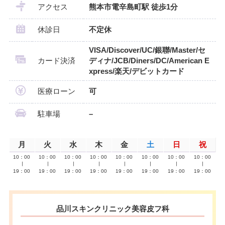
アクセス
熊本市電辛島町駅 徒歩1分
休診日
不定休
VISA/Discover/UC/銀聯/Master/セ
カード決済
ディナ/JCB/Diners/DC/American E
xpress/楽天/デビットカード
医療ローン
可
駐車場
–
月
火
水
木
金
土
日
祝
10：00
10：00
10：00
10：00
10：00
10：00
10：00
10：00
∣
∣
∣
∣
∣
∣
∣
∣
19：00
19：00
19：00
19：00
19：00
19：00
19：00
19：00
品川スキンクリニック美容皮フ科