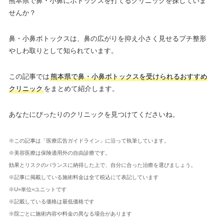
熊本県で鼻・小鼻にボトックスを打てるクリニックを探していま
せんか？
鼻・小鼻ボトックスは、鼻の広がりを抑え小さく見せるプチ整形
やしわ取りとして知られています。
この記事では
熊本県で鼻・小鼻ボトックスを受けられるおすすめ
クリニック
をまとめて紹介します。
あなたにぴったりのクリニックを見つけてくださいね。
※この記事は「医療広告ガイドライン」に沿って執筆しています。
※美容医療は保険適用外の自由診療です。
効果とリスクのバランスに納得した上で、自分に合った治療を選びましょう。
※記事に掲載している施術料金は全て税込にて表記しています
※U=単位=ユニットです
※記載している価格は最低価格です
※院ごとに施術内容や料金の異なる場合があります