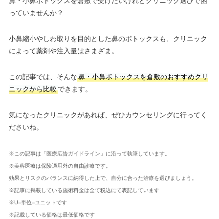
鼻・小鼻ボトックスを倉敷で受けたいけれどクリニック選びで困
っていませんか？
小鼻縮小やしわ取りを目的とした鼻のボトックスも、クリニック
によって薬剤や注入量はさまざま。
この記事では、そんな
鼻・小鼻ボトックスを倉敷のおすすめクリ
ニックから比較
できます。
気になったクリニックがあれば、ぜひカウンセリングに行ってく
ださいね。
※この記事は「医療広告ガイドライン」に沿って執筆しています。
※美容医療は保険適用外の自由診療です。
効果とリスクのバランスに納得した上で、自分に合った治療を選びましょう。
※記事に掲載している施術料金は全て税込にて表記しています
※U=単位=ユニットです
※記載している価格は最低価格です