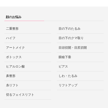
顔のお悩み
二重整形
目の下のたるみ
ハイフ
目の下のクマ取り
アートメイク
目頭切開・目尻切開
ボトックス
眼瞼下垂
ヒアルロン酸
ピアス
鼻整形
しわ・たるみ
糸リフト
リフトアップ
切るフェイスリフト