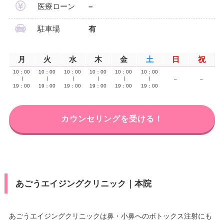
医療ローン
–
駐車場
有
月
火
水
木
金
土
日
祝
10：00
10：00
10：00
10：00
10：00
10：00
∣
∣
∣
∣
∣
∣
–
–
19：00
19：00
19：00
19：00
19：00
19：00
カウンセリングを受ける！
あごうエイジングクリニック｜本院
あごうエイジングクリニックは鼻・小鼻へのボトックス注射にも