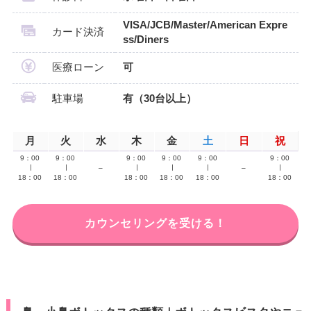
VISA/JCB/Master/American Expre
カード決済
ss/Diners
医療ローン
可
駐車場
有（30台以上）
月
火
水
木
金
土
日
祝
9：00
9：00
9：00
9：00
9：00
9：00
∣
∣
–
∣
∣
∣
–
∣
18：00
18：00
18：00
18：00
18：00
18：00
カウンセリングを受ける！