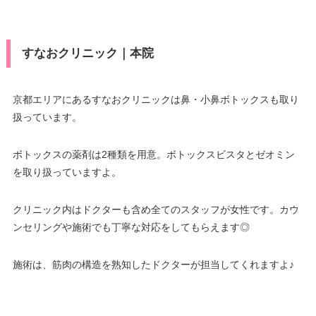
駐車場
–
医療ロー
VISA/Master/JCB/American Ex
可
ン
press/DC/Diners/銀聯/NICOS/ト
カード決
ヨタTS3/楽天カード/MUFG(UF
月
火
水
木
金
土
日
祝
済
すなおクリニック｜本院
駐車場
–
J)/UC/Discover/オリコ/アプラス/
10：00
10：00
10：00
10：00
10：00
10：00
10：00
10：00
デビットカード
∣
∣
∣
∣
∣
∣
∣
∣
19：00
19：00
19：00
19：00
19：00
19：00
19：00
19：00
月
火
水
木
金
土
日
祝
医療ロー
京都エリアにあるすなおクリニックは鼻・小鼻ボトックスも取り
可
ン
扱っています。
10：00
10：00
10：00
10：00
10：00
10：00
–
∣
∣
–
∣
∣
∣
∣
19：00
19：00
19：00
19：00
19：00
19：00
駐車場
–
ボトックスの薬剤は2種類を用意。ボトックスビスタとゼオミン
を取り扱っていますよ。
月
火
水
木
金
土
日
祝
9：00
9：00
9：00
9：00
9：00
9：00
9：00
9：00
クリニック内はドクターも含め全てのスタッフが女性です。カウ
∣
∣
∣
∣
∣
∣
∣
∣
18：00
18：00
18：00
18：00
18：00
18：00
18：00
18：00
ンセリングや施術でも丁寧な対応をしてもらえます◎
施術は、筋肉の構造を熟知したドクターが担当してくれますよ♪