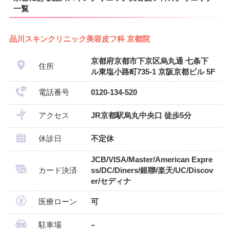
一覧
品川スキンクリニック美容皮フ科 京都院
京都府京都市下京区烏丸通 七条下
住所
ル東塩小路町735-1 京阪京都ビル 5F
電話番号
0120-134-520
アクセス
JR京都駅烏丸中央口 徒歩5分
休診日
不定休
JCB/VISA/Master/American Expre
カード決済
ss/DC/Diners/銀聯/楽天/UC/Discov
er/セディナ
医療ローン
可
駐車場
–