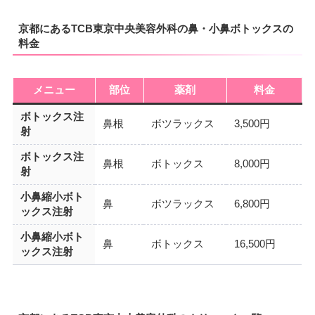
京都にあるTCB東京中央美容外科の鼻・小鼻ボトックスの
料金
メニュー
部位
薬剤
料金
ボトックス注
鼻根
ボツラックス
3,500円
射
ボトックス注
鼻根
ボトックス
8,000円
射
小鼻縮小ボト
鼻
ボツラックス
6,800円
ックス注射
小鼻縮小ボト
鼻
ボトックス
16,500円
ックス注射