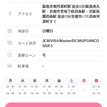
阪急京都河原町駅 徒歩1分/阪急烏丸
駅・京都市営地下鉄四条駅・京阪祇
アクセス
園四条駅 徒歩7分/京都市バス四条河
原町すぐ
休診日
日曜日
JCB/VISA/Master/DC/MUFG/NICO
カード決済
S/UFJ
医療ローン
可
駐車場
–
月
火
水
木
金
土
日
祝
10：30
10：30
9：30
10：30
10：30
9：30
10：30
∣
∣
∣
∣
∣
∣
–
∣
19：00
19：00
18：00
19：00
19：00
18：00
19：00