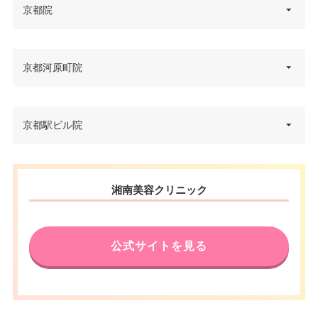
京都院
京都府京都市下京区立売東町12-
京都河原町院
住所
1
電話番号
0120-5489-64
京都府京都市下京区御旅町46番
京都駅ビル院
住所
地下鉄四条駅・阪急河原町駅 徒
地 寺内ノースサイドビル 4F
アクセス
歩3分
電話番号
0120-099-700
京都府京都市下京区烏丸通塩小
休診日
不定休
湘南美容クリニック
住所
路下る東塩小路町901 京都駅ビ
アクセス
阪急河原町駅 徒歩1分
JCB/VISA/Master/American Ex
ル 9F
カード決
press/DC/Diners/銀聯/NICOS/ト
休診日
月曜日・木曜日
電話番号
0120-037-260
済
ヨタTS3/楽天/MUFG/UC/Discov
公式サイトを見る
er/オリコ/アプラス
JCB/VISA/Master/American Ex
アクセス
京都駅 直結
カード決
press/DC/Diners/銀聯/NICOS/ト
医療ロー
可
済
ヨタTS3/楽天/MUFG/UC/Discov
ン
休診日
正月
er/オリコ/アプラス