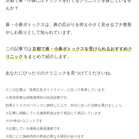
京都で鼻・小鼻にボトックスを打てるクリニックを探していませ
んか？
鼻・小鼻ボトックスは、鼻の広がりを抑え小さく見せるプチ整形
やしわ取りとして知られています。
この記事では
京都で鼻・小鼻ボトックスを受けられるおすすめク
リニック
をまとめて紹介します。
あなたにぴったりのクリニックを見つけてくださいね。
※この記事は「医療広告ガイドライン」に沿って執筆しています。
※美容医療は保険適用外の自由診療です。
効果とリスクのバランスに納得した上で、自分に合った治療を選びましょう。
※記事に掲載している施術料金は全て税込にて表記しています
※U=単位=ユニットです
※記載している価格は最低価格です
※院ごとに施術内容や料金の異なる場合があります