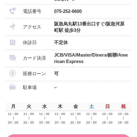
電話番号
075-252-6600
阪急烏丸駅13番出口すぐ/阪急河原
アクセス
町駅 徒歩3分
休診日
不定休
JCB/VISA/Master/Diners/銀聯/Ame
カード決済
rican Express
医療ローン
可
駐車場
–
月
火
水
木
金
土
日
祝
11：00
11：00
11：00
11：00
11：00
11：00
10：00
10：00
∣
∣
∣
∣
∣
∣
∣
∣
20：00
20：00
20：00
20：00
20：00
20：00
19：00
19：00