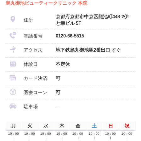
烏丸御池ビューティークリニック 本院
京都府京都市中京区龍池町448-2伊
住所
と幸ビル 5F
電話番号
0120-66-5515
アクセス
地下鉄烏丸御池駅2番出口 すぐ
休診日
不定休
カード決済
可
医療ローン
可
駐車場
–
月
火
水
木
金
土
日
祝
10：00
10：00
10：00
10：00
10：00
10：00
10：00
10：00
∣
∣
∣
∣
∣
∣
∣
∣