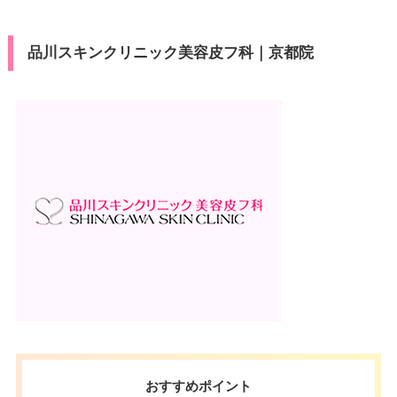
ン
VISA/Master/JCB/American Ex
カード決
press/Diners/銀聯/Discover/デ
済
駐車場
–
ビットカード
品川スキンクリニック美容皮フ科｜京都院
医療ロー
可
月
火
水
木
金
土
日
祝
ン
10：00
10：00
10：00
10：00
10：00
10：00
10：00
10：00
駐車場
–
∣
∣
∣
∣
∣
∣
∣
∣
19：00
19：00
19：00
19：00
19：00
19：00
19：00
19：00
月
火
水
木
金
土
日
祝
10：00
10：00
10：00
10：00
10：00
10：00
10：00
10：00
∣
∣
∣
∣
∣
∣
∣
∣
19：00
19：00
19：00
19：00
19：00
19：00
19：00
19：00
おすすめポイント