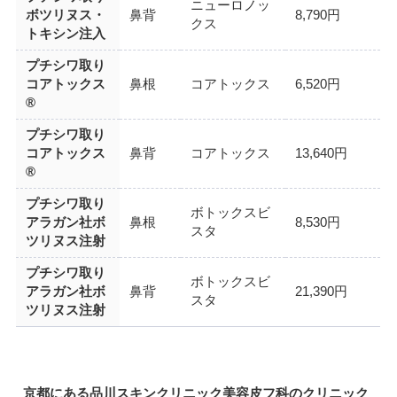
ニューロノッ
ボツリヌス・
鼻背
8,790円
クス
トキシン注入
プチシワ取り
コアトックス
鼻根
コアトックス
6,520円
®
プチシワ取り
コアトックス
鼻背
コアトックス
13,640円
®
プチシワ取り
ボトックスビ
アラガン社ボ
鼻根
8,530円
スタ
ツリヌス注射
プチシワ取り
ボトックスビ
アラガン社ボ
鼻背
21,390円
スタ
ツリヌス注射
京都にある品川スキンクリニック美容皮フ科のクリニック