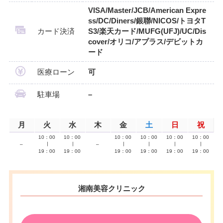
VISA/Master/JCB/American Expre
ss/DC/Diners/銀聯/NICOS/トヨタT
カード決済
S3/楽天カード/MUFG(UFJ)/UC/Dis
cover/オリコ/アプラス/デビットカ
ード
医療ローン
可
駐車場
–
月
火
水
木
金
土
日
祝
10：00
10：00
10：00
10：00
10：00
10：00
–
∣
∣
–
∣
∣
∣
∣
19：00
19：00
19：00
19：00
19：00
19：00
湘南美容クリニック