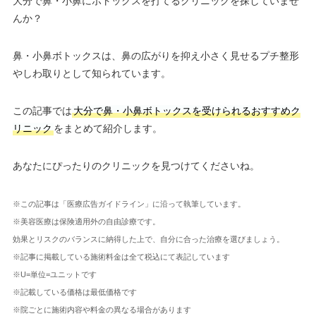
大分で鼻・小鼻にボトックスを打てるクリニックを探していませ
んか？
鼻・小鼻ボトックスは、鼻の広がりを抑え小さく見せるプチ整形
やしわ取りとして知られています。
この記事では
大分で鼻・小鼻ボトックスを受けられるおすすめク
リニック
をまとめて紹介します。
あなたにぴったりのクリニックを見つけてくださいね。
※この記事は「医療広告ガイドライン」に沿って執筆しています。
※美容医療は保険適用外の自由診療です。
効果とリスクのバランスに納得した上で、自分に合った治療を選びましょう。
※記事に掲載している施術料金は全て税込にて表記しています
※U=単位=ユニットです
※記載している価格は最低価格です
※院ごとに施術内容や料金の異なる場合があります