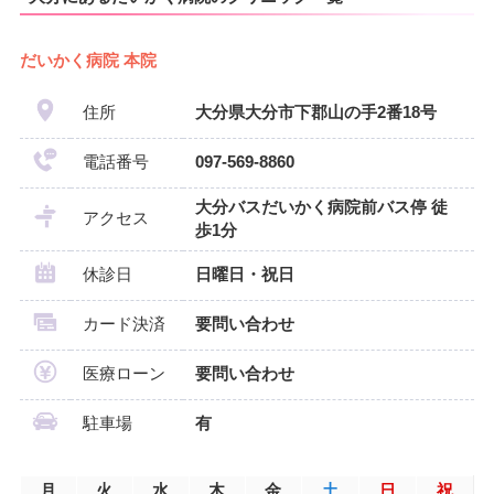
だいかく病院 本院
住所
大分県大分市下郡山の手2番18号
電話番号
097-569-8860
大分バスだいかく病院前バス停 徒
アクセス
歩1分
休診日
日曜日・祝日
カード決済
要問い合わせ
医療ローン
要問い合わせ
駐車場
有
月
火
水
木
金
土
日
祝