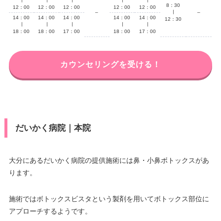
∣
∣
∣
∣
∣
8：30
12：00
12：00
12：00
12：00
12：00
–
∣
–
14：00
14：00
14：00
14：00
14：00
12：30
∣
∣
∣
∣
∣
18：00
18：00
17：00
18：00
17：00
カウンセリングを受ける！
だいかく病院｜本院
大分にあるだいかく病院の提供施術には鼻・小鼻ボトックスがあ
ります。
施術ではボトックスビスタという製剤を用いてボトックス部位に
アプローチするようです。