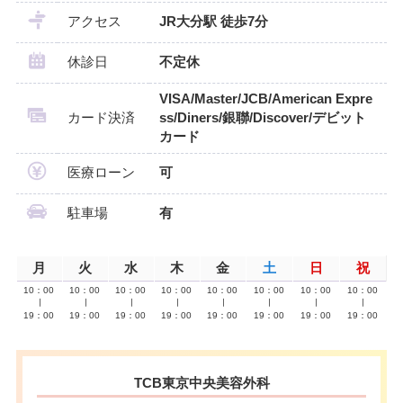
アクセス
JR大分駅 徒歩7分
休診日
不定休
VISA/Master/JCB/American Expre
カード決済
ss/Diners/銀聯/Discover/デビット
カード
医療ローン
可
駐車場
有
月
火
水
木
金
土
日
祝
10：00
10：00
10：00
10：00
10：00
10：00
10：00
10：00
∣
∣
∣
∣
∣
∣
∣
∣
19：00
19：00
19：00
19：00
19：00
19：00
19：00
19：00
TCB東京中央美容外科