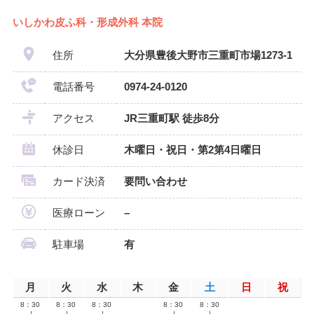
いしかわ皮ふ科・形成外科 本院
住所
大分県豊後大野市三重町市場1273-1
電話番号
0974-24-0120
アクセス
JR三重町駅 徒歩8分
休診日
木曜日・祝日・第2第4日曜日
カード決済
要問い合わせ
医療ローン
–
駐車場
有
月
火
水
木
金
土
日
祝
8：30
8：30
8：30
8：30
8：30