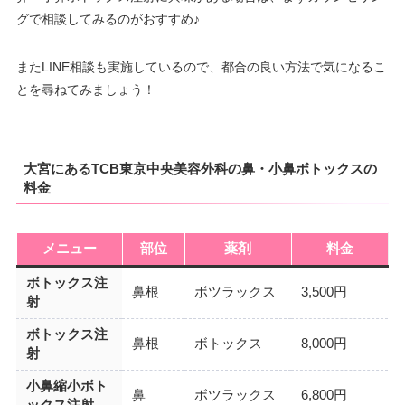
グで相談してみるのがおすすめ♪
またLINE相談も実施しているので、都合の良い方法で気になるこ
とを尋ねてみましょう！
大宮にあるTCB東京中央美容外科の鼻・小鼻ボトックスの
料金
メニュー
部位
薬剤
料金
ボトックス注
鼻根
ボツラックス
3,500円
射
ボトックス注
鼻根
ボトックス
8,000円
射
小鼻縮小ボト
鼻
ボツラックス
6,800円
ックス注射