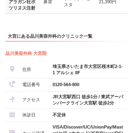
アラガン社ボ
鼻背
21,390円
スタ
ツリヌス注射
大宮にある品川美容外科のクリニック一覧
品川美容外科 大宮院
埼玉県さいたま市大宮区桜木町2-1-
住所
1 アルシェ 8F
電話番号
0120-564-800
JR大宮駅西口 徒歩1分 / 東武アーバ
アクセス
ンパークライン大宮駅 徒歩2分
休診日
不定休
VISA/Discover/UC/UnionPay/Mast