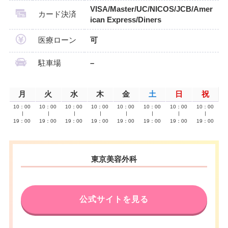
VISA/Master/UC/NICOS/JCB/Amer
カード決済
ican Express/Diners
医療ローン
可
駐車場
–
月
火
水
木
金
土
日
祝
10：00
10：00
10：00
10：00
10：00
10：00
10：00
10：00
∣
∣
∣
∣
∣
∣
∣
∣
19：00
19：00
19：00
19：00
19：00
19：00
19：00
19：00
東京美容外科
公式サイトを見る