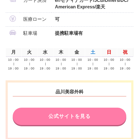
カード決済
er/セディナカード/JCB/Diners/DC/
American Express/楽天
医療ローン
可
駐車場
提携駐車場有
月
火
水
木
金
土
日
祝
10：00
10：00
10：00
10：00
10：00
10：00
10：00
10：00
∣
∣
∣
∣
∣
∣
∣
∣
19：00
19：00
19：00
19：00
19：00
19：00
19：00
19：00
品川美容外科
公式サイトを見る