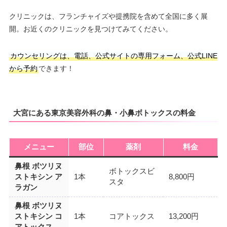
クリニックは、フランチャイズや提携院を含めて全国に多く展
開。お近くのクリニックを見つけてみてください。
カウンセリングは、電話、公式サイトの専用フォーム、公式LINE
から予約
できます！
大宮にある東京美容外科の鼻・小鼻ボトックスの料金
メニュー
部位
薬剤
料金
鼻根 ボツリヌ
ボトックスビ
ストキシン ア
1本
8,800円
スタ
ラガン
鼻根 ボツリヌ
ストキシン コ
1本
コアトックス
13,200円
アトックス