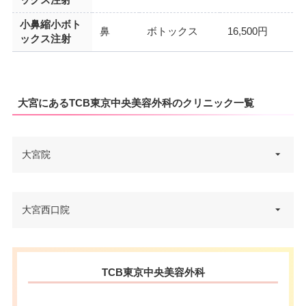
小鼻縮小ボト
鼻
ボトックス
16,500円
ックス注射
大宮にあるTCB東京中央美容外科のクリニック一覧
大宮院
埼玉県さいたま市大宮区仲町1-1
大宮西口院
住所
5 VORT大宮 7F
電話番号
0120-197-253
埼玉県さいたま市大宮区桜木町2
住所
TCB東京中央美容外科
-3 ダイエー大宮店 3F
アクセス
JR大宮駅東口 徒歩2分
電話番号
0120-569-427