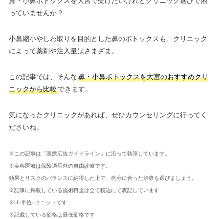
鼻・小鼻ボトックスを大宮で受けたいけれどクリニック選びで困
っていませんか？
小鼻縮小やしわ取りを目的とした鼻のボトックスも、クリニック
によって薬剤や注入量はさまざま。
この記事では、そんな
鼻・小鼻ボトックスを大宮のおすすめクリ
ニックから比較
できます。
気になったクリニックがあれば、ぜひカウンセリングに行ってく
ださいね。
※この記事は「医療広告ガイドライン」に沿って執筆しています。
※美容医療は保険適用外の自由診療です。
効果とリスクのバランスに納得した上で、自分に合った治療を選びましょう。
※記事に掲載している施術料金は全て税込にて表記しています
※U=単位=ユニットです
※記載している価格は最低価格です