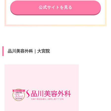
休診日
不定休
公式サイトを見る
アクセス
JR大宮駅 徒歩3分
カード決
VISA/Master/UnionPay
済
休診日
不定休
医療ロー
可
ン
VISA/Master/JCB/American Ex
カード決
press/Diners/銀聯/Discover/デ
済
駐車場
提携駐車場有
ビットカード
品川美容外科｜大宮院
医療ロー
可
月
火
水
木
金
土
日
祝
ン
10：00
10：00
10：00
10：00
10：00
10：00
10：00
10：00
駐車場
–
∣
∣
∣
∣
∣
∣
∣
∣
19：00
19：00
19：00
19：00
19：00
19：00
19：00
19：00
月
火
水
木
金
土
日
祝
10：00
10：00
10：00
10：00
10：00
10：00
10：00
10：00
∣
∣
∣
∣
∣
∣
∣
∣
19：00
19：00
19：00
19：00
19：00
19：00
19：00
19：00