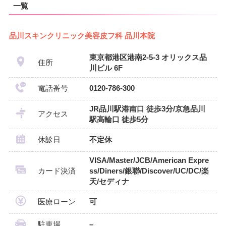
一覧
品川スキンクリニック美容皮フ科 品川本院
東京都港区港南2-5-3 オリックス品
住所
川ビル 6F
電話番号
0120-786-300
JR品川駅港南口 徒歩3分/京急品川
アクセス
駅高輪口 徒歩5分
休診日
不定休
VISA/Master/JCB/American Expre
カード決済
ss/Diners/銀聯/Discover/UC/DC/楽
天/セディナ
医療ローン
可
駐車場
–