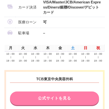
VISA/Master/JCB/American Expre
カード決済
ss/Diners/銀聯/Discover/デビット
カード
医療ローン
可
駐車場
–
月
火
水
木
金
土
日
祝
10：00
10：00
10：00
10：00
10：00
10：00
10：00
10：00
∣
∣
∣
∣
∣
∣
∣
∣
19：00
19：00
19：00
19：00
19：00
19：00
19：00
19：00
TCB東京中央美容外科
公式サイトを見る