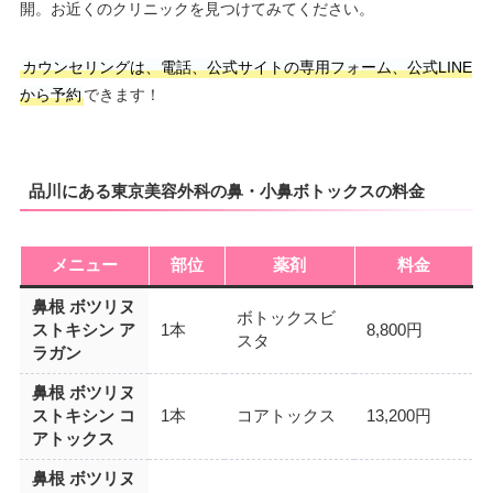
開。お近くのクリニックを見つけてみてください。
カウンセリングは、電話、公式サイトの専用フォーム、公式LINE
から予約
できます！
品川にある東京美容外科の鼻・小鼻ボトックスの料金
メニュー
部位
薬剤
料金
鼻根 ボツリヌ
ボトックスビ
ストキシン ア
1本
8,800円
スタ
ラガン
鼻根 ボツリヌ
ストキシン コ
1本
コアトックス
13,200円
アトックス
鼻根 ボツリヌ