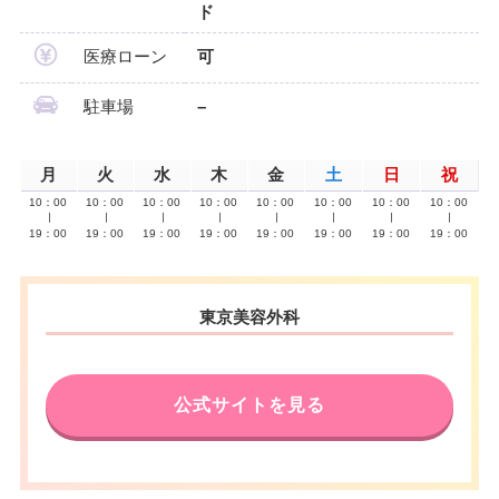
ド
医療ローン
可
駐車場
–
月
火
水
木
金
土
日
祝
10：00
10：00
10：00
10：00
10：00
10：00
10：00
10：00
∣
∣
∣
∣
∣
∣
∣
∣
19：00
19：00
19：00
19：00
19：00
19：00
19：00
19：00
東京美容外科
公式サイトを見る