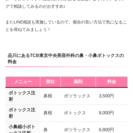
グで相談してみるのがおすすめ♪
またLINE相談も実施しているので、都合の良い方法で気になるこ
とを尋ねてみましょう！
品川にあるTCB東京中央美容外科の鼻・小鼻ボトックスの
料金
メニュー
部位
薬剤
料金
ボトックス注
鼻根
ボツラックス
3,500円
射
ボトックス注
鼻根
ボトックス
8,000円
射
小鼻縮小ボト
鼻
ボツラックス
6,800円
ックス注射