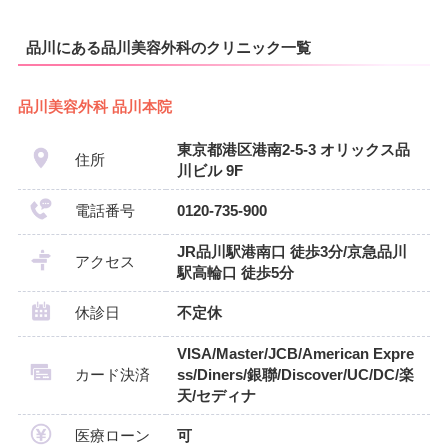
品川にある品川美容外科のクリニック一覧
品川美容外科 品川本院
東京都港区港南2-5-3 オリックス品
住所
川ビル 9F
電話番号
0120-735-900
JR品川駅港南口 徒歩3分/京急品川
アクセス
駅高輪口 徒歩5分
休診日
不定休
VISA/Master/JCB/American Expre
カード決済
ss/Diners/銀聯/Discover/UC/DC/楽
天/セディナ
医療ローン
可