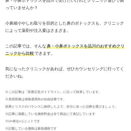
鼻・小鼻ボトックスを品川で受けたいけれどクリニック選びで困
っていませんか？
小鼻縮小やしわ取りを目的とした鼻のボトックスも、クリニック
によって薬剤や注入量はさまざま。
この記事では、そんな
鼻・小鼻ボトックスを品川のおすすめクリ
ニックから比較
できます。
気になったクリニックがあれば、ぜひカウンセリングに行ってく
ださいね。
※この記事は「医療広告ガイドライン」に沿って執筆しています。
※美容医療は保険適用外の自由診療です。
効果とリスクのバランスに納得した上で、自分に合った治療を選びましょう。
※記事に掲載している施術料金は全て税込にて表記しています
※U=単位=ユニットです
※記載している価格は最低価格です