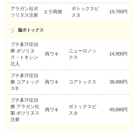
アラガン社ボ
ボトックスビ
エラ両側
19,760円
ツリヌス注射
スタ
脇ボトックス
プチ多汗症治
療 ボツリヌ
ニューロノッ
両ワキ
14,900円
ス・トキシン
クス
注入
プチ多汗症治
療 コアトック
両ワキ
コアトックス
38,880円
ス®
プチ多汗症治
療 アラガン社
ボトックスビ
両ワキ
49,680円
製 ボツリヌス
スタ
注射