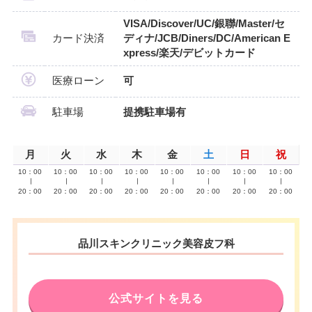
VISA/Discover/UC/銀聯/Master/セ
カード決済
ディナ/JCB/Diners/DC/American E
xpress/楽天/デビットカード
医療ローン
可
駐車場
提携駐車場有
月
火
水
木
金
土
日
祝
10：00
10：00
10：00
10：00
10：00
10：00
10：00
10：00
∣
∣
∣
∣
∣
∣
∣
∣
20：00
20：00
20：00
20：00
20：00
20：00
20：00
20：00
品川スキンクリニック美容皮フ科
公式サイトを見る