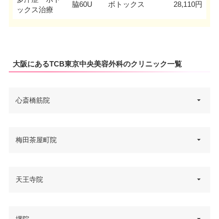
脇60U
ボトックス
28,110円
ックス治療
大阪にあるTCB東京中央美容外科のクリニック一覧
心斎橋筋院
大阪府大阪市中央区心斎橋筋1-4-
梅田茶屋町院
住所
12 心斎橋日光ビル 4F
電話番号
0120-197-255
大阪府大阪市北区茶屋町2-28 セ
天王寺院
住所
大阪メトロ心斎橋駅出口6 徒歩2
ントラル茶屋町 3・4F
アクセス
分/JR難波駅 徒歩15分
電話番号
0120-197-268
大阪府大阪市阿倍野区阿倍野筋