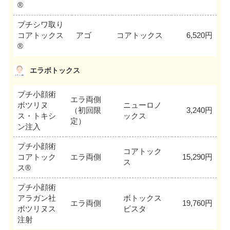
®
プチシワ取り
コアトックス
アゴ
コアトックス
6,520円
®
エラボトックス
プチ小顔術
エラ両側
ボツリヌ
ニューロノ
（初回限
3,240円
ス・トキシ
ックス
定）
ン注入
プチ小顔術
コアトック
コアトック
エラ両側
15,290円
ス
ス®
プチ小顔術
アラガン社
ボトックス
エラ両側
19,760円
ボツリヌス
ビスタ
注射