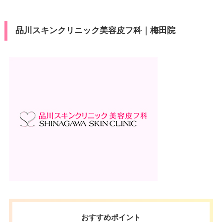
10：00
10：00
10：00
10：00
10：00
10：00
10：00
10：00
ン
press/Diners/銀聯/Discover/デ
済
∣
∣
∣
∣
∣
∣
∣
∣
月
火
水
木
金
土
日
祝
ビットカード
19：00
19：00
19：00
19：00
19：00
19：00
19：00
19：00
駐車場
提携駐車場有
10：00
10：00
10：00
10：00
10：00
10：00
10：00
10：00
品川スキンクリニック美容皮フ科｜梅田院
医療ロー
∣
∣
∣
∣
∣
∣
∣
∣
可
19：00
19：00
19：00
19：00
19：00
19：00
19：00
19：00
ン
月
火
水
木
金
土
日
祝
駐車場
–
9：00
9：00
9：00
9：00
9：00
∣
∣
∣
–
∣
∣
–
–
18：00
18：00
18：00
18：00
18：00
月
火
水
木
金
土
日
祝
10：00
10：00
10：00
10：00
10：00
10：00
10：00
10：00
∣
∣
∣
∣
∣
∣
∣
∣
19：00
19：00
19：00
19：00
19：00
19：00
19：00
19：00
おすすめポイント