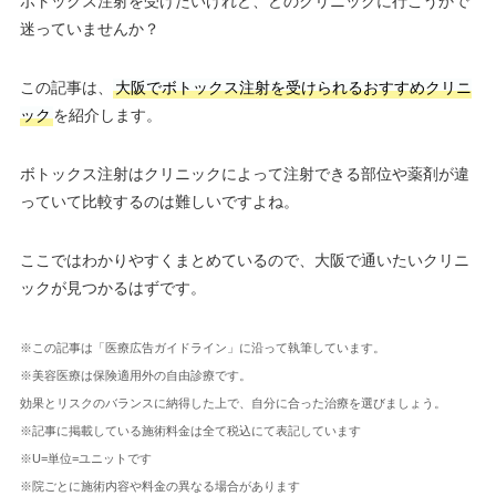
ボトックス注射を受けたいけれど、どのクリニックに行こうかで
迷っていませんか？
この記事は、
大阪でボトックス注射を受けられるおすすめクリニ
ック
を紹介します。
ボトックス注射はクリニックによって注射できる部位や薬剤が違
っていて比較するのは難しいですよね。
ここではわかりやすくまとめているので、大阪で通いたいクリニ
ックが見つかるはずです。
※この記事は「医療広告ガイドライン」に沿って執筆しています。
※美容医療は保険適用外の自由診療です。
効果とリスクのバランスに納得した上で、自分に合った治療を選びましょう。
※記事に掲載している施術料金は全て税込にて表記しています
※U=単位=ユニットです
※院ごとに施術内容や料金の異なる場合があります