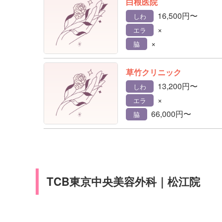
白根医院
16,500円〜
しわ
×
エラ
×
脇
草竹クリニック
13,200円〜
しわ
×
エラ
66,000円〜
脇
TCB東京中央美容外科｜松江院