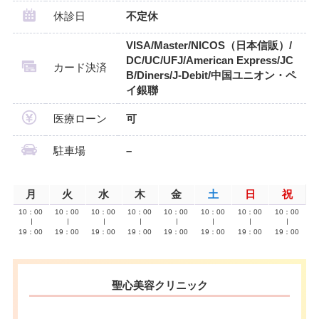
休診日
不定休
VISA/Master/NICOS（日本信販）/
DC/UC/UFJ/American Express/JC
カード決済
B/Diners/J-Debit/中国ユニオン・ペ
イ銀聯
医療ローン
可
駐車場
–
月
火
水
木
金
土
日
祝
10：00
10：00
10：00
10：00
10：00
10：00
10：00
10：00
∣
∣
∣
∣
∣
∣
∣
∣
19：00
19：00
19：00
19：00
19：00
19：00
19：00
19：00
聖心美容クリニック