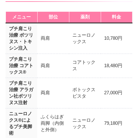
メニュー
部位
薬剤
料金
プチ肩こり
治療 ボツリ
ニューロノ
両肩
10,780円
ヌス・トキ
ックス
シン注入
プチ肩こり
コアトック
治療 コアト
両肩
18,480円
ス
ックス®
プチ肩こり
治療 アラガ
ボトックス
両肩
27,000円
ン社ボツリ
ビスタ
ヌス注射
ニューロノ
ふくらはぎ
クス®によ
ニューロノ
両脚（内側
79,180円
るプチ美脚
ックス
と外側）
術