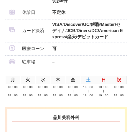
徒歩6分
休診日
不定休
VISA/Discover/UC/銀聯/Master/セ
カード決済
ディナ/JCB/Diners/DC/American E
xpress/楽天/デビットカード
医療ローン
可
駐車場
–
月
火
水
木
金
土
日
祝
10：00
10：00
10：00
10：00
10：00
10：00
10：00
10：00
∣
∣
∣
∣
∣
∣
∣
∣
19：00
19：00
19：00
19：00
19：00
19：00
19：00
19：00
品川美容外科