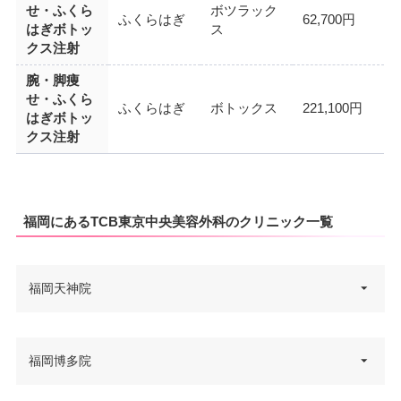
せ・ふくら
ボツラック
ふくらはぎ
62,700円
はぎボトッ
ス
クス注射
腕・脚痩
せ・ふくら
ふくらはぎ
ボトックス
221,100円
はぎボトッ
クス注射
福岡にあるTCB東京中央美容外科のクリニック一覧
福岡天神院
福岡県福岡市中央区天神2-7-6 D
福岡博多院
住所
ADAビル 6F