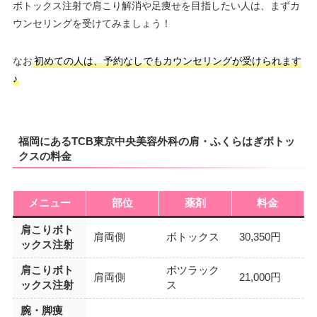
ボトックス注射で肩こり解消や足痩せを目指したい人は、まずカ
ウンセリングを受けてみましょう！
なお
初めての人は、予約なしでもカウンセリングが受けられます
♪
福岡にあるTCB東京中央美容外科の肩・ふくらはぎボトッ
クスの料金
メニュー
部位
薬剤
料金
肩こりボト
肩両側
ボトックス
30,350円
ックス注射
肩こりボト
ボツラック
肩両側
21,000円
ックス注射
ス
腕・脚痩