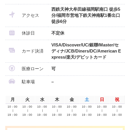
西鉄天神大牟田線福岡駅南口 徒歩5
アクセス
分/福岡市営地下鉄天神南駅1番出口
徒歩6分
休診日
不定休
VISA/Discover/UC/銀聯/Master/セ
カード決済
ディナ/JCB/Diners/DC/American E
xpress/楽天/デビットカード
医療ローン
可
駐車場
–
月
火
水
木
金
土
日
祝
10：00
10：00
10：00
10：00
10：00
10：00
10：00
10：00
∣
∣
∣
∣
∣
∣
∣
∣
19：00
19：00
19：00
19：00
19：00
19：00
19：00
19：00