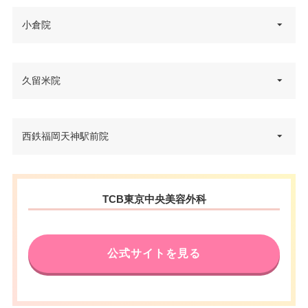
電話番号
0120-197-247
福岡県福岡市博多区博多駅東2-4-
小倉院
住所
西鉄福岡（天神）駅北口 徒歩5
6 ハカタベビル 3F
アクセス
分/福岡市営地下鉄天神駅 徒歩4
電話番号
0120-427-754
分
福岡県北九州市小倉北区米町1-1-
久留米院
住所
JR博多駅筑紫口 徒歩3分/福岡市
1 小倉駅前ひびきビル 4F
休診日
不定休
アクセス
営地下鉄博多駅西1口 徒歩5分
電話番号
0120-427-749
VISA/Master/JCB/American Ex
カード決
福岡県久留米市東町39-8 第21上
西鉄福岡天神駅前院
休診日
不定休
press/Diners/銀聯/Discover/デ
住所
済
JR小倉駅 徒歩3分/北九州モノレ
野ビル 3F
ビットカード
アクセス
VISA/Master/JCB/American Ex
ール平和通駅 徒歩1分
カード決
医療ロー
電話番号
0120-584-441
press/Diners/銀聯/Discover/デ
可
済
ン
福岡県福岡市中央区天神1-4-1 西
休診日
不定休
ビットカード
住所
TCB東京中央美容外科
日本新聞会館 15F
アクセス
西鉄久留米駅 徒歩3分
医療ロー
駐車場
–
VISA/Master/JCB/American Ex
可
カード決
ン
電話番号
0120-253-523
press/Diners/銀聯/Discover/デ
休診日
不定休
済
ビットカード
公式サイトを見る
駐車場
–
月
火
水
木
金
土
日
祝
福岡市地下鉄天神南駅 徒歩1分/
VISA/Master/JCB/American Ex
医療ロー
カード決
アクセス
西鉄福岡（天神）駅 徒歩3分/福
10：00
10：00
10：00
10：00
10：00
10：00
10：00
10：00
可
press/Diners/銀聯/Discover/デ
ン
済
∣
∣
∣
∣
∣
∣
∣
∣
岡市地下鉄天神駅 徒歩5分
ビットカード
19：00
19：00
19：00
19：00
19：00
19：00
19：00
19：00
月
火
水
木
金
土
日
祝