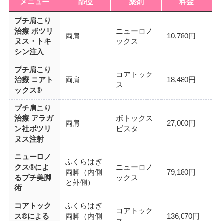
メニュー
部位
薬剤
料金
プチ肩こり
治療 ボツリ
ニューロノ
両肩
10,780円
ヌス・トキ
ックス
シン注入
プチ肩こり
コアトック
治療 コアト
両肩
18,480円
ス
ックス®
プチ肩こり
治療 アラガ
ボトックス
両肩
27,000円
ン社ボツリ
ビスタ
ヌス注射
ニューロノ
ふくらはぎ
クス®によ
ニューロノ
両脚（内側
79,180円
るプチ美脚
ックス
と外側）
術
コアトック
ふくらはぎ
コアトック
ス®による
両脚（内側
136,070円
ス