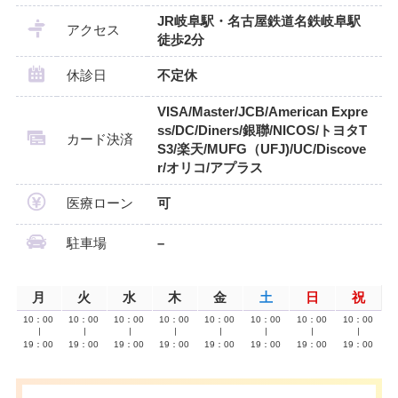
JR岐阜駅・名古屋鉄道名鉄岐阜駅
アクセス
徒歩2分
休診日
不定休
VISA/Master/JCB/American Expre
ss/DC/Diners/銀聯/NICOS/トヨタT
カード決済
S3/楽天/MUFG（UFJ)/UC/Discove
r/オリコ/アプラス
医療ローン
可
駐車場
–
月
火
水
木
金
土
日
祝
10：00
10：00
10：00
10：00
10：00
10：00
10：00
10：00
∣
∣
∣
∣
∣
∣
∣
∣
19：00
19：00
19：00
19：00
19：00
19：00
19：00
19：00