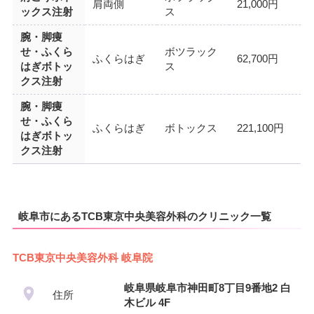
肩両側
21,000円
ックス注射
ス
腕・脚痩
せ・ふくら
ボツラック
ふくらはぎ
62,700円
はぎボトッ
ス
クス注射
腕・脚痩
せ・ふくら
ふくらはぎ
ボトックス
221,100円
はぎボトッ
クス注射
岐阜市にあるTCB東京中央美容外科のクリニック一覧
TCB東京中央美容外科 岐阜院
岐阜県岐阜市神田町8丁目9番地2 白
住所
木ビル 4F