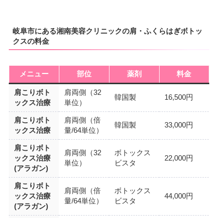
岐阜市にある湘南美容クリニックの肩・ふくらはぎボトッ
クスの料金
メニュー
部位
薬剤
料金
肩こりボト
肩両側（32
韓国製
16,500円
ックス治療
単位）
肩こりボト
肩両側（倍
韓国製
33,000円
ックス治療
量/64単位）
肩こりボト
肩両側（32
ボトックス
ックス治療
22,000円
単位）
ビスタ
(アラガン)
肩こりボト
肩両側（倍
ボトックス
ックス治療
44,000円
量/64単位）
ビスタ
(アラガン)