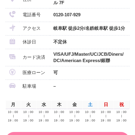
ル 7F
電話番号
0120-107-929
アクセス
岐阜駅 徒歩2分/名鉄岐阜駅 徒歩1分
休診日
不定休
VISA/UFJ/Master/UC/JCB/Diners/
カード決済
DC/American Express/銀聯
医療ローン
可
駐車場
–
月
火
水
木
金
土
日
祝
10：00
10：00
10：00
10：00
10：00
10：00
10：00
10：00
∣
∣
∣
∣
∣
∣
∣
∣
19：00
19：00
19：00
19：00
19：00
19：00
19：00
19：00