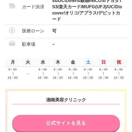
ss/DC/Diners/銀聯/NICOS/トヨタT
カード決済
S3/楽天カード/MUFG(UFJ)/UC/Dis
cover/オリコ/アプラス/デビットカ
ード
医療ローン
可
駐車場
–
月
火
水
木
金
土
日
祝
9：00
9：00
9：00
9：00
9：00
9：00
9：00
∣
–
∣
∣
∣
∣
∣
∣
18：00
18：00
18：00
18：00
18：00
18：00
18：00
湘南美容クリニック
公式サイトを見る