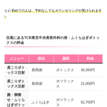
なお
初めての人は、予約なしでもカウンセリングが受けられます
♪
目黒にあるTCB東京中央美容外科の肩・ふくらはぎボトッ
クスの料金
メニュー
部位
薬剤
料金
肩こりボト
肩両側
ボトックス
30,350円
ックス注射
肩こりボト
ボツラック
肩両側
21,000円
ックス注射
ス
腕・脚痩
せ・ふくら
ボツラック
ふくらはぎ
62,700円
はぎボトッ
ス