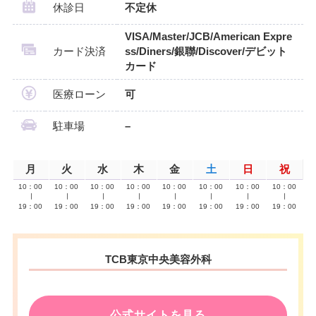
休診日
不定休
VISA/Master/JCB/American Expre
カード決済
ss/Diners/銀聯/Discover/デビット
カード
医療ローン
可
駐車場
–
月
火
水
木
金
土
日
祝
10：00
10：00
10：00
10：00
10：00
10：00
10：00
10：00
∣
∣
∣
∣
∣
∣
∣
∣
19：00
19：00
19：00
19：00
19：00
19：00
19：00
19：00
TCB東京中央美容外科
公式サイトを見る