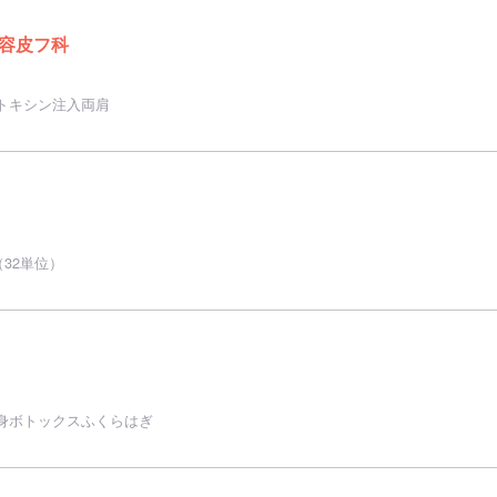
容皮フ科
トキシン注入両肩
32単位）
身ボトックスふくらはぎ