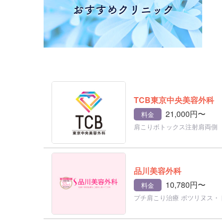
TCB東京中央美容外科
21,000円〜
料金
肩こりボトックス注射肩両側
品川美容外科
10,780円〜
料金
プチ肩こり治療 ボツリヌス・