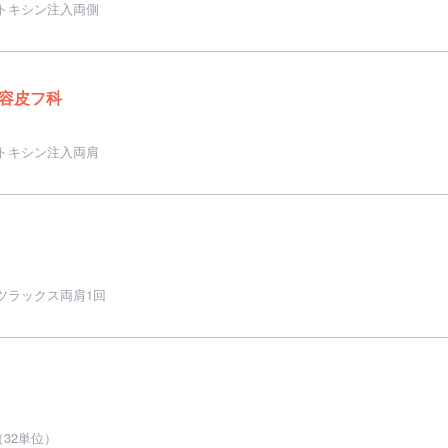
トキシン注入両側
容皮フ科
トキシン注入両肩
ツラックス両肩1回
32単位）