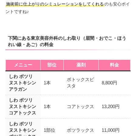
施術前に仕上がりのシミュレーションをしてくれる
のも安心ポイ
ントですね♪
下関にある東京美容外科のしわ取り（眉間・おでこ・ほう
れい線・あご）の料金
メニュー
部位
薬剤
料金
しわ ボツリ
ボトックスビ
ヌストキシン
1本
8,800円
スタ
アラガン
しわ ボツリ
ヌストキシン
1本
コアトックス
13,200円
コアトックス
しわ ボツリ
ヌストキシン
1部位
ボツラックス
11,000円