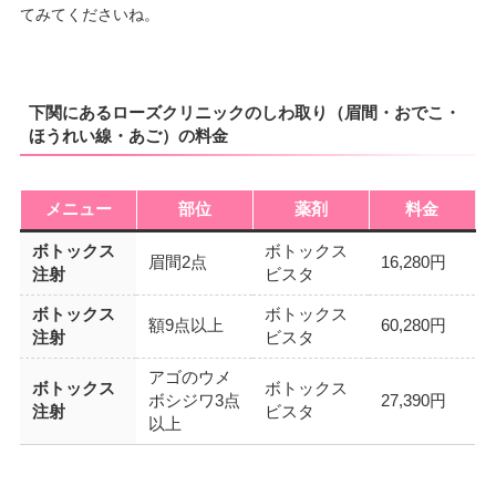
てみてくださいね。
下関にあるローズクリニックのしわ取り（眉間・おでこ・
ほうれい線・あご）の料金
メニュー
部位
薬剤
料金
ボトックス
ボトックス
眉間2点
16,280円
注射
ビスタ
ボトックス
ボトックス
額9点以上
60,280円
注射
ビスタ
アゴのウメ
ボトックス
ボトックス
ボシジワ3点
27,390円
注射
ビスタ
以上