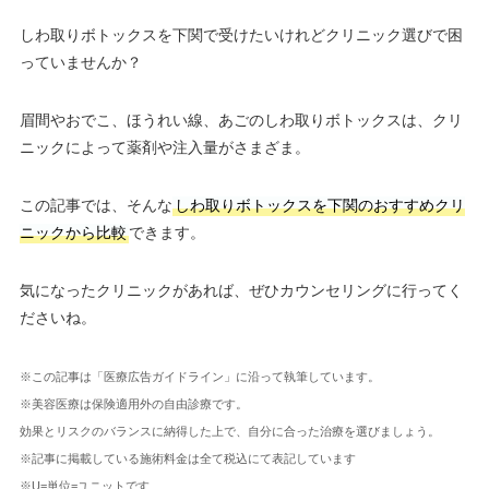
しわ取りボトックスを下関で受けたいけれどクリニック選びで困
っていませんか？
眉間やおでこ、ほうれい線、あごのしわ取りボトックスは、クリ
ニックによって薬剤や注入量がさまざま。
この記事では、そんな
しわ取りボトックスを下関のおすすめクリ
ニックから比較
できます。
気になったクリニックがあれば、ぜひカウンセリングに行ってく
ださいね。
※この記事は「医療広告ガイドライン」に沿って執筆しています。
※美容医療は保険適用外の自由診療です。
効果とリスクのバランスに納得した上で、自分に合った治療を選びましょう。
※記事に掲載している施術料金は全て税込にて表記しています
※U=単位=ユニットです