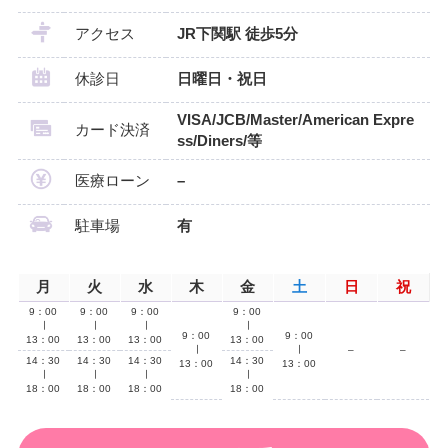
アクセス
JR下関駅 徒歩5分
休診日
日曜日・祝日
VISA/JCB/Master/American Expre
カード決済
ss/Diners/等
医療ローン
–
駐車場
有
月
火
水
木
金
土
日
祝
9：00
9：00
9：00
9：00
∣
∣
∣
∣
9：00
9：00
13：00
13：00
13：00
13：00
∣
∣
–
–
14：30
14：30
14：30
14：30
13：00
13：00
∣
∣
∣
∣
18：00
18：00
18：00
18：00