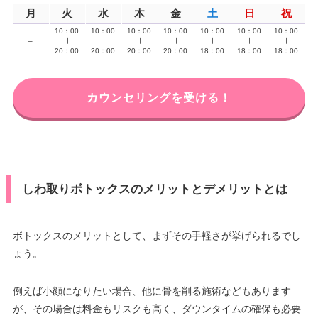
月
火
水
木
金
土
日
祝
10：00
10：00
10：00
10：00
10：00
10：00
10：00
–
∣
∣
∣
∣
∣
∣
∣
20：00
20：00
20：00
20：00
18：00
18：00
18：00
カウンセリングを受ける！
しわ取りボトックスのメリットとデメリットとは
ボトックスのメリットとして、まずその手軽さが挙げられるでし
ょう。
例えば小顔になりたい場合、他に骨を削る施術などもあります
が、その場合は料金もリスクも高く、ダウンタイムの確保も必要