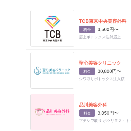
TCB東京中央美容外科
3,500円〜
料金
眉上ボトックス注射眉上
聖心美容クリニック
30,800円〜
料金
シワ取りボトックス注入額
品川美容外科
3,350円〜
料金
プチシワ取り ボツリヌス・ト