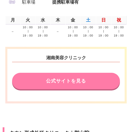
駐車場
提携駐車場有
月
火
水
木
金
土
日
祝
10：00
10：00
10：00
10：00
10：00
10：00
–
∣
∣
–
∣
∣
∣
∣
19：00
19：00
19：00
19：00
19：00
19：00
湘南美容クリニック
公式サイトを見る