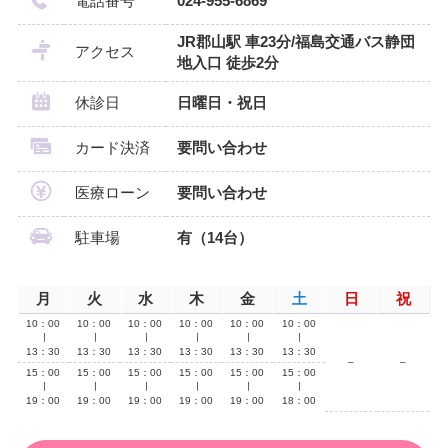
電話番号
024-955-6869
JR郡山駅 車23分/福島交通バス静団
アクセス
地入口 徒歩2分
休診日
日曜日・祝日
カード決済
要問い合わせ
医療ローン
要問い合わせ
駐車場
有（14台）
月
火
水
木
金
土
日
祝
10：00
10：00
10：00
10：00
10：00
10：00
∣
∣
∣
∣
∣
∣
13：30
13：30
13：30
13：30
13：30
13：30
–
–
15：00
15：00
15：00
15：00
15：00
15：00
∣
∣
∣
∣
∣
∣
19：00
19：00
19：00
19：00
19：00
18：00