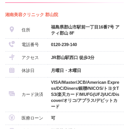
湘南美容クリニック 郡山院
福島県郡山市駅前一丁目16番7号 ア
住所
ティ郡山 8F
電話番号
0120-239-140
アクセス
JR郡山駅西口 徒歩3分
休診日
月曜日・木曜日
VISA/Master/JCB/American Expre
ss/DC/Diners/銀聯/NICOS/トヨタT
カード決済
S3/楽天カード/MUFG(UFJ)/UC/Dis
cover/オリコ/アプラス/デビットカ
ード
医療ローン
可