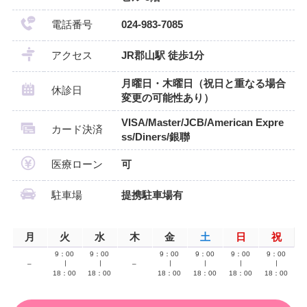
電話番号
024-983-7085
アクセス
JR郡山駅 徒歩1分
月曜日・木曜日（祝日と重なる場合
休診日
変更の可能性あり）
VISA/Master/JCB/American Expre
カード決済
ss/Diners/銀聯
医療ローン
可
駐車場
提携駐車場有
月
火
水
木
金
土
日
祝
9：00
9：00
9：00
9：00
9：00
9：00
–
∣
∣
–
∣
∣
∣
∣
18：00
18：00
18：00
18：00
18：00
18：00