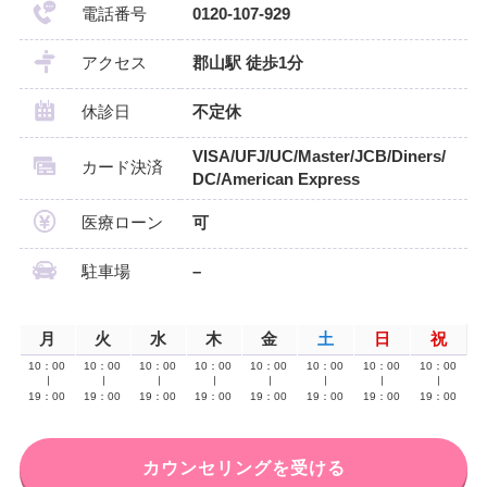
電話番号
0120-107-929
アクセス
郡山駅 徒歩1分
休診日
不定休
VISA/UFJ/UC/Master/JCB/Diners/
カード決済
DC/American Express
医療ローン
可
駐車場
–
月
火
水
木
金
土
日
祝
10：00
10：00
10：00
10：00
10：00
10：00
10：00
10：00
∣
∣
∣
∣
∣
∣
∣
∣
19：00
19：00
19：00
19：00
19：00
19：00
19：00
19：00
カウンセリングを受ける