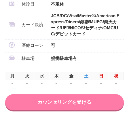
休診日
不定休
JCB/DC/Visa/Master®/American E
xpress/Diners/銀聯/MUFG/楽天カ
カード決済
ード/UFJ/NICOS/セディナ/OMC/U
C/デビットカード
医療ローン
可
駐車場
提携駐車場有
月
火
水
木
金
土
日
祝
–
–
–
–
–
–
–
–
カウンセリングを受ける