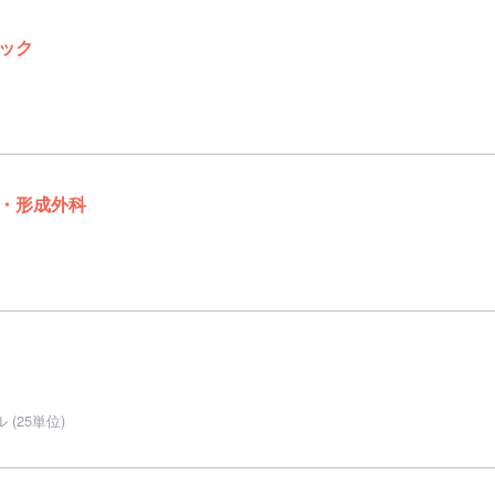
ック
・形成外科
(25単位)