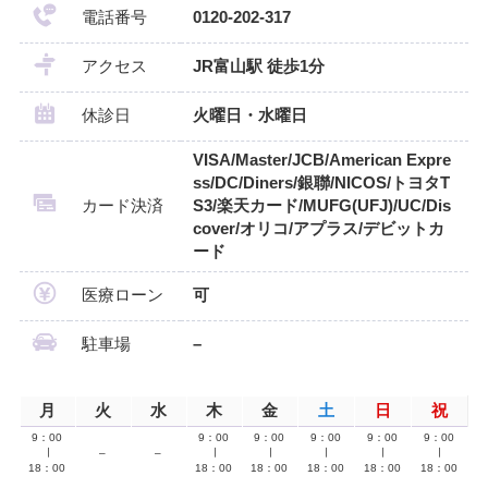
電話番号
0120-202-317
アクセス
JR富山駅 徒歩1分
休診日
火曜日・水曜日
VISA/Master/JCB/American Expre
ss/DC/Diners/銀聯/NICOS/トヨタT
カード決済
S3/楽天カード/MUFG(UFJ)/UC/Dis
cover/オリコ/アプラス/デビットカ
ード
医療ローン
可
駐車場
–
月
火
水
木
金
土
日
祝
9：00
9：00
9：00
9：00
9：00
9：00
∣
–
–
∣
∣
∣
∣
∣
18：00
18：00
18：00
18：00
18：00
18：00