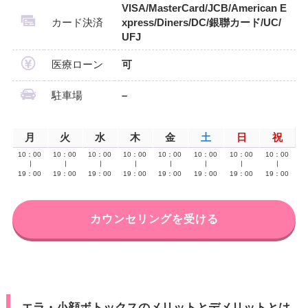
VISA/MasterCard/JCB/American E
カード決済
xpress/Diners/DC/銀聯カード/UC/
UFJ
医療ローン
可
駐車場
–
月
火
水
木
金
土
日
祝
10：00
10：00
10：00
10：00
10：00
10：00
10：00
10：00
∣
∣
∣
∣
∣
∣
∣
∣
19：00
19：00
19：00
19：00
19：00
19：00
19：00
19：00
カウンセリングを受ける
エラ・小顔ボトックスのメリットとデメリットとは