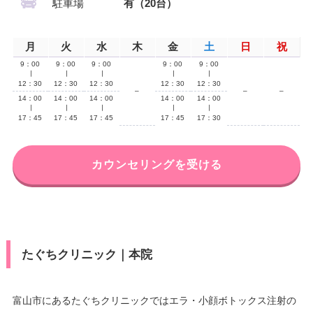
駐車場
有（20台）
月
火
水
木
金
土
日
祝
9：00
9：00
9：00
9：00
9：00
∣
∣
∣
∣
∣
12：30
12：30
12：30
12：30
12：30
–
–
–
14：00
14：00
14：00
14：00
14：00
∣
∣
∣
∣
∣
17：45
17：45
17：45
17：45
17：30
カウンセリングを受ける
たぐちクリニック｜本院
富山市にあるたぐちクリニックではエラ・小顔ボトックス注射の