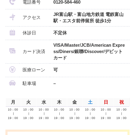
電話番号
0120-584-460
JR富山駅・富山地方鉄道 電鉄富山
アクセス
駅・エスタ前停留所 徒歩1分
休診日
不定休
VISA/Master/JCB/American Expre
カード決済
ss/Diners/銀聯/Discover/デビット
カード
医療ローン
可
駐車場
–
月
火
水
木
金
土
日
祝
10：00
10：00
10：00
10：00
10：00
10：00
10：00
10：00
∣
∣
∣
∣
∣
∣
∣
∣
19：00
19：00
19：00
19：00
19：00
19：00
19：00
19：00