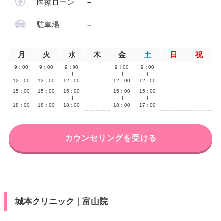
医療ローン
–
駐車場
–
月
火
水
木
金
土
日
祝
9：00
9：00
9：00
9：00
9：00
∣
∣
∣
∣
∣
12：00
12：00
12：00
12：00
12：00
–
–
–
15：00
15：00
15：00
15：00
15：00
∣
∣
∣
∣
∣
18：00
18：00
18：00
18：00
17：00
カウンセリングを受ける
城本クリニック｜富山院