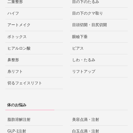
二重整形
目の下のたるみ
ハイフ
目の下のクマ取り
アートメイク
目頭切開・目尻切開
ボトックス
眼瞼下垂
ヒアルロン酸
ピアス
鼻整形
しわ・たるみ
糸リフト
リフトアップ
切るフェイスリフト
体のお悩み
脂肪溶解注射
美容点滴・注射
GLP-1注射
白玉点滴・注射