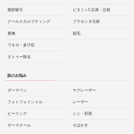
脂肪吸引
ビタミンC点滴・注射
クールスカルプティング
プラセンタ注射
豊胸
脱毛
ワキガ・多汗症
タトゥー除去
肌のお悩み
ダーマペン
ヤグレーザー
フォトフェイシャル
レーザー
ピーリング
シミ・肝斑
サーマクール
そばかす