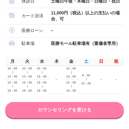
休診日
土曜日午後・木曜日・日曜日・祝日
11,000円（税込）以上の支払いの場
カード決済
合、可
医療ローン
–
駐車場
医療モール駐車場有（重傷者専用）
月
火
水
木
金
土
日
祝
10：00
10：00
10：00
10：00
∣
∣
∣
∣
9：30
13：00
13：00
13：00
13：00
–
∣
–
–
15：00
15：00
15：00
15：00
13：00
∣
∣
∣
∣
19：00
19：00
19：00
19：00
カウンセリングを受ける