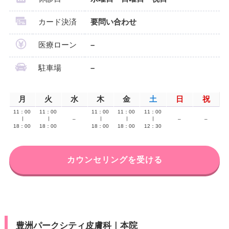
カード決済
要問い合わせ
医療ローン
–
駐車場
–
月
火
水
木
金
土
日
祝
11：00
11：00
11：00
11：00
11：00
∣
∣
–
∣
∣
∣
–
–
18：00
18：00
18：00
18：00
12：30
カウンセリングを受ける
豊洲パークシティ皮膚科｜本院