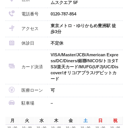
ムスクエア 5F
電話番号
0120-787-854
東京メトロ・ゆりかもめ豊洲駅 徒
アクセス
歩3分
休診日
不定休
VISA/Master/JCB/American Expre
ss/DC/Diners/銀聯/NICOS/トヨタT
カード決済
S3/楽天カード/MUFG(UFJ)/UC/Dis
cover/オリコ/アプラス/デビットカ
ード
医療ローン
可
駐車場
–
月
火
水
木
金
土
日
祝
10：00
10：00
10：00
10：00
10：00
10：00
10：00
10：00