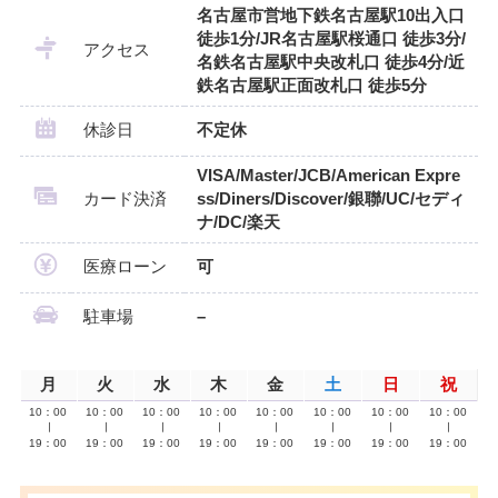
名古屋市営地下鉄名古屋駅10出入口
徒歩1分/JR名古屋駅桜通口 徒歩3分/
アクセス
名鉄名古屋駅中央改札口 徒歩4分/近
鉄名古屋駅正面改札口 徒歩5分
休診日
不定休
VISA/Master/JCB/American Expre
カード決済
ss/Diners/Discover/銀聯/UC/セディ
ナ/DC/楽天
医療ローン
可
駐車場
–
月
火
水
木
金
土
日
祝
10：00
10：00
10：00
10：00
10：00
10：00
10：00
10：00
∣
∣
∣
∣
∣
∣
∣
∣
19：00
19：00
19：00
19：00
19：00
19：00
19：00
19：00