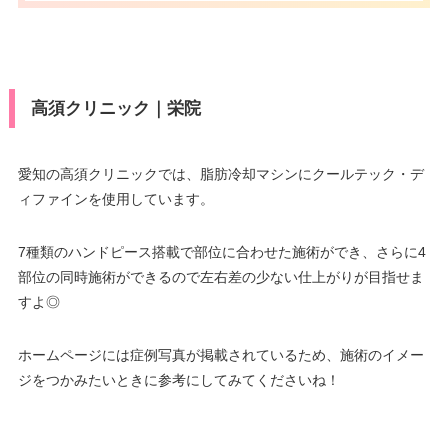
ン
休診日
月曜日・木曜日
DC/楽天/オリコ/アプラス
月
火
水
木
金
土
日
祝
駐車場
–
VISA/Master/JCB/American Ex
10：00
10：00
10：00
10：00
10：00
10：00
10：00
10：00
医療ロー
可
∣
∣
∣
∣
∣
∣
∣
∣
カード決
press/Diners/Discover/銀聯/NIC
ン
19：00
19：00
19：00
19：00
19：00
19：00
19：00
19：00
済
OS/トヨタTS3/UC/MUFG(UFJ)/
月
火
水
木
金
土
日
祝
高須クリニック｜栄院
DC/楽天/オリコ/アプラス
駐車場
–
9：00
9：00
9：00
9：00
9：00
9：00
9：00
9：00
医療ロー
∣
∣
∣
∣
∣
∣
∣
∣
可
18：00
18：00
18：00
18：00
18：00
18：00
18：00
18：00
ン
月
火
水
木
金
土
日
祝
愛知の高須クリニックでは、脂肪冷却マシンにクールテック・デ
ィファインを使用しています。
9：00
9：00
9：00
9：00
9：00
9：00
駐車場
–
–
∣
∣
–
∣
∣
∣
∣
18：00
18：00
18：00
18：00
18：00
18：00
7種類のハンドピース搭載で部位に合わせた施術ができ、さらに4
月
火
水
木
金
土
日
祝
部位の同時施術ができるので左右差の少ない仕上がりが目指せま
10：00
10：00
10：00
10：00
10：00
10：00
すよ◎
–
∣
∣
–
∣
∣
∣
∣
19：00
19：00
19：00
19：00
19：00
19：00
ホームページには症例写真が掲載されているため、施術のイメー
ジをつかみたいときに参考にしてみてくださいね！