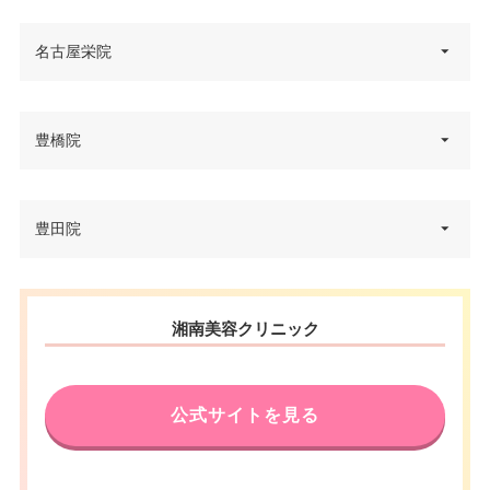
愛知県名古屋市中村区名駅3丁目
名古屋栄院
住所
26-8 KDX名古屋駅前ビル 12F
電話番号
0120-5489-82
愛知県名古屋市中区錦3丁目16-2
豊橋院
住所
JR・名鉄・近鉄・地下鉄名古屋
7 栄パークサイドプレイス 6F
アクセス
駅 徒歩3分
電話番号
0120-966-630
愛知県豊橋市駅前大通1丁目135
豊田院
休診日
不定休
住所
名古屋市営地下鉄栄駅2番出口 徒
ココラアベニュー 3F
アクセス
VISA/Master/JCB/American Ex
歩1分
電話番号
0120-110-729
カード決
press/Diners/Discover/銀聯/NIC
愛知県豊田市喜多町3丁目110番
休診日
不定休
済
OS/トヨタTS3/UC/MUFG(UFJ)/
住所
湘南美容クリニック
地 コモ・スクエア・イースト 2F
DC/楽天/オリコ/アプラス
アクセス
豊橋駅東口 徒歩1分
VISA/Master/JCB/American Ex
医療ロー
電話番号
0120-324-515
カード決
press/Diners/Discover/銀聯/NIC
休診日
可
月曜日・木曜日
ン
済
OS/トヨタTS3/UC/MUFG(UFJ)/
公式サイトを見る
名古屋市営地下鉄豊田市駅 徒歩2
DC/楽天/オリコ/アプラス
VISA/Master/JCB/American Ex
アクセス
駐車場
–
分
カード決
press/Diners/Discover/銀聯/NIC
医療ロー
可
済
OS/トヨタTS3/UC/MUFG(UFJ)/