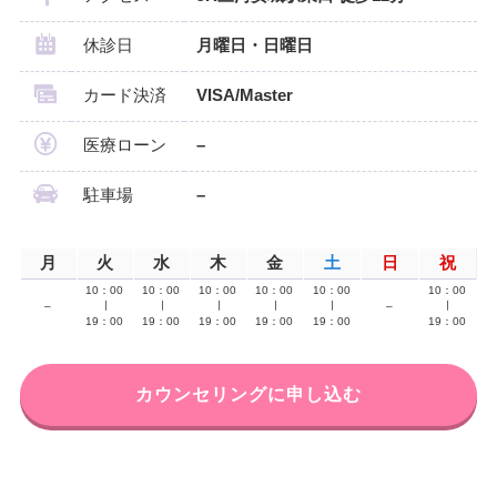
休診日
月曜日・日曜日
カード決済
VISA/Master
医療ローン
–
駐車場
–
月
火
水
木
金
土
日
祝
10：00
10：00
10：00
10：00
10：00
10：00
–
∣
∣
∣
∣
∣
–
∣
19：00
19：00
19：00
19：00
19：00
19：00
カウンセリングに申し込む