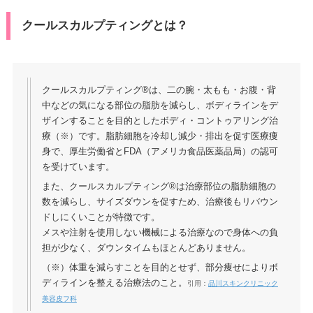
クールスカルプティングとは？
クールスカルプティング®は、二の腕・太もも・お腹・背
中などの気になる部位の脂肪を減らし、ボディラインをデ
ザインすることを目的としたボディ・コントゥアリング治
療（※）です。脂肪細胞を冷却し減少・排出を促す医療痩
身で、厚生労働省とFDA（アメリカ食品医薬品局）の認可
を受けています。
また、クールスカルプティング®は治療部位の脂肪細胞の
数を減らし、サイズダウンを促すため、治療後もリバウン
ドしにくいことが特徴です。
メスや注射を使用しない機械による治療なので身体への負
担が少なく、ダウンタイムもほとんどありません。
（※）体重を減らすことを目的とせず、部分痩せによりボ
ディラインを整える治療法のこと。
引用：
品川スキンクリニック
美容皮フ科