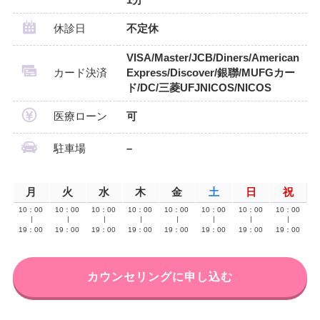
休診日
不定休
VISA/Master/JCB/Diners/American
カード決済
Express/Discover/銀聯/MUFGカー
ド/DC/三菱UFJNICOS/NICOS
医療ローン
可
駐車場
–
月
火
水
木
金
土
日
祝
10：00
10：00
10：00
10：00
10：00
10：00
10：00
10：00
∣
∣
∣
∣
∣
∣
∣
∣
19：00
19：00
19：00
19：00
19：00
19：00
19：00
19：00
カウンセリングに申し込む