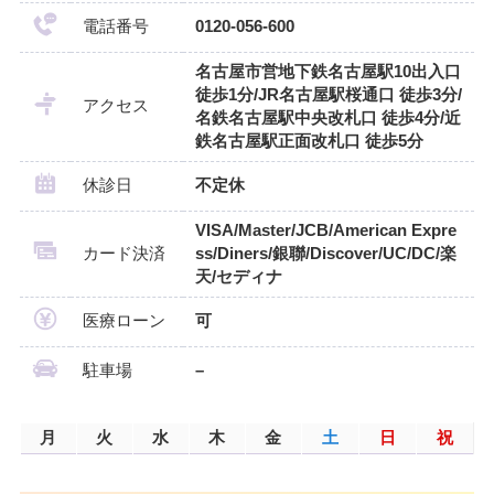
電話番号
0120-056-600
名古屋市営地下鉄名古屋駅10出入口
徒歩1分/JR名古屋駅桜通口 徒歩3分/
アクセス
名鉄名古屋駅中央改札口 徒歩4分/近
鉄名古屋駅正面改札口 徒歩5分
休診日
不定休
VISA/Master/JCB/American Expre
カード決済
ss/Diners/銀聯/Discover/UC/DC/楽
天/セディナ
医療ローン
可
駐車場
–
月
火
水
木
金
土
日
祝