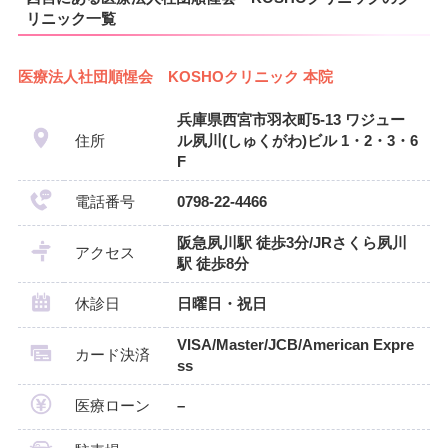
リニック一覧
医療法人社団順惺会 KOSHOクリニック 本院
兵庫県西宮市羽衣町5-13 ワジュー
住所
ル夙川(しゅくがわ)ビル 1・2・3・6
F
電話番号
0798-22-4466
阪急夙川駅 徒歩3分/JRさくら夙川
アクセス
駅 徒歩8分
休診日
日曜日・祝日
VISA/Master/JCB/American Expre
カード決済
ss
医療ローン
–