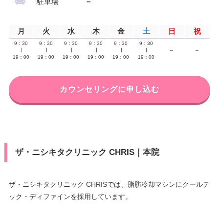
駐車場
–
月
火
水
木
金
土
日
祝
9：30
9：30
9：30
9：30
9：30
9：30
∣
∣
∣
∣
∣
∣
–
–
19：00
19：00
19：00
19：00
19：00
19：00
カウンセリングに申し込む
ザ・ニシキタクリニック CHRIS｜本院
ザ・ニシキタクリニック CHRISでは、脂肪冷却マシンにクールテ
ック・ディファインを採用しています。