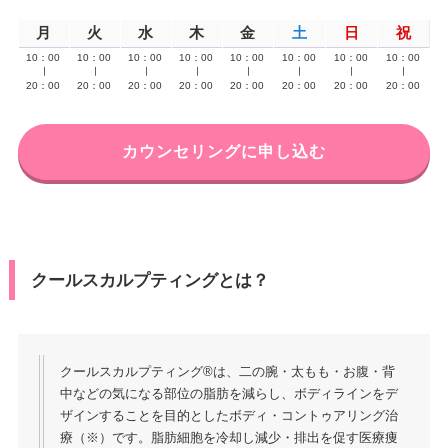
月
火
水
木
金
土
日
祝
10：00
10：00
10：00
10：00
10：00
10：00
10：00
10：00
∣
∣
∣
∣
∣
∣
∣
∣
20：00
20：00
20：00
20：00
20：00
20：00
20：00
20：00
カウンセリングに申し込む
クールスカルプティングとは？
クールスカルプティング®は、二の腕・太もも・お腹・背
中などの気になる部位の脂肪を減らし、ボディラインをデ
ザインすることを目的としたボディ・コントゥアリング治
療（※）です。脂肪細胞を冷却し減少・排出を促す医療痩