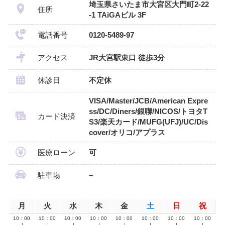
埼玉県さいたま市大宮区大門町2-22
住所
-1 TAiGAビル 3F
電話番号
0120-5489-97
アクセス
JR大宮駅東口 徒歩3分
休診日
不定休
VISA/Master/JCB/American Expre
ss/DC/Diners/銀聯/NICOS/トヨタT
カード決済
S3/楽天カード/MUFG(UFJ)/UC/Dis
cover/オリコ/アプラス
医療ローン
可
駐車場
–
月
火
水
木
金
土
日
祝
10：00
10：00
10：00
10：00
10：00
10：00
10：00
10：00