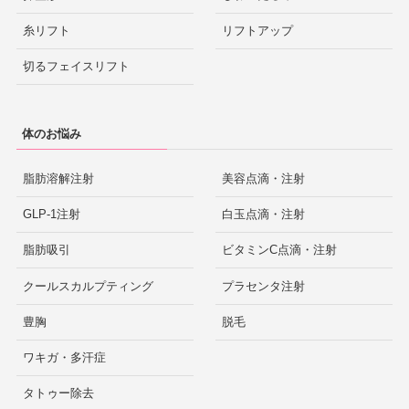
糸リフト
リフトアップ
切るフェイスリフト
体のお悩み
脂肪溶解注射
美容点滴・注射
GLP-1注射
白玉点滴・注射
脂肪吸引
ビタミンC点滴・注射
クールスカルプティング
プラセンタ注射
豊胸
脱毛
ワキガ・多汗症
タトゥー除去