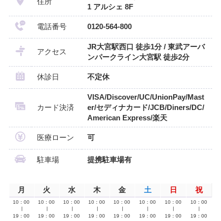
住所
1 アルシェ 8F
電話番号
0120-564-800
JR大宮駅西口 徒歩1分 / 東武アーバ
アクセス
ンパークライン大宮駅 徒歩2分
休診日
不定休
VISA/Discover/UC/UnionPay/Mast
カード決済
er/セディナカード/JCB/Diners/DC/
American Express/楽天
医療ローン
可
駐車場
提携駐車場有
月
火
水
木
金
土
日
祝
10：00
10：00
10：00
10：00
10：00
10：00
10：00
10：00
∣
∣
∣
∣
∣
∣
∣
∣
19：00
19：00
19：00
19：00
19：00
19：00
19：00
19：00