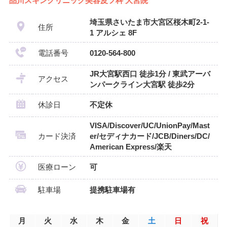
品川スキンクリニック美容皮フ科 大宮院
埼玉県さいたま市大宮区桜木町2-1-
住所
1 アルシェ 8F
電話番号
0120-564-800
JR大宮駅西口 徒歩1分 / 東武アーバ
アクセス
ンパークライン大宮駅 徒歩2分
休診日
不定休
VISA/Discover/UC/UnionPay/Mast
カード決済
er/セディナカード/JCB/Diners/DC/
American Express/楽天
医療ローン
可
駐車場
提携駐車場有
月
火
水
木
金
土
日
祝