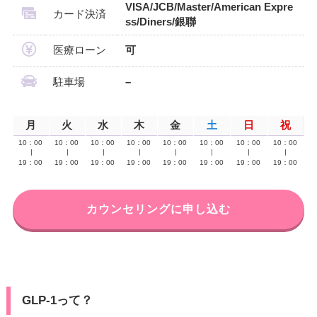
VISA/JCB/Master/American Expre
カード決済
ss/Diners/銀聯
医療ローン
可
駐車場
–
月
火
水
木
金
土
日
祝
10：00
10：00
10：00
10：00
10：00
10：00
10：00
10：00
∣
∣
∣
∣
∣
∣
∣
∣
19：00
19：00
19：00
19：00
19：00
19：00
19：00
19：00
カウンセリングに申し込む
GLP-1って？