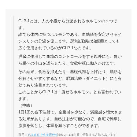
GLP-1とは、人の小腸から分泌されるホルモンの１つで
す。
誰でも体内に持つホルモンであり、血糖値を安定させるイ
ンスリンの分泌を促します。2型糖尿病の治療薬としても
広く使用されているのがGLP-1なのです。
膵臓に作用して血糖のコントロールをする以外にも、胃か
ら腸への排出を遅らせたり、食欲中枢に働きかけます。
その結果、食欲を抑えたり、基礎代謝を上げたり、脂肪を
分解させやすくするなど、肥満治療（ダイエット）にも有
効であり注目されています。
このことからGLP-1は「痩せるホルモン」とも言われてい
ます。
（中略）
1日1回の皮下注射で、空腹感を少なく、満腹感を増大させ
る効果があります。自己注射が可能なので、自宅で簡単に
脂肪を落とし、体重を減らすことができます。
引用：
TCB東京中央美容外科
※GLP-1は内服で摂取する方法もあります