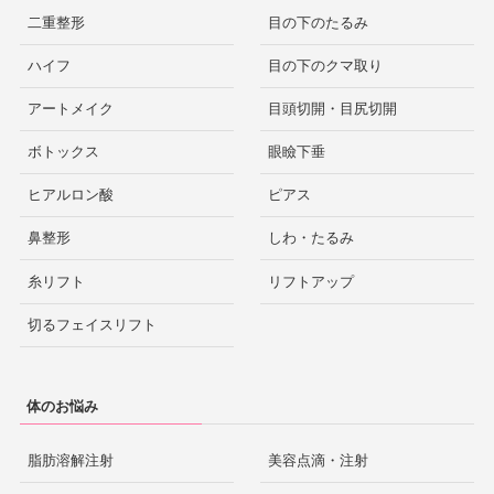
二重整形
目の下のたるみ
ハイフ
目の下のクマ取り
アートメイク
目頭切開・目尻切開
ボトックス
眼瞼下垂
ヒアルロン酸
ピアス
鼻整形
しわ・たるみ
糸リフト
リフトアップ
切るフェイスリフト
体のお悩み
脂肪溶解注射
美容点滴・注射