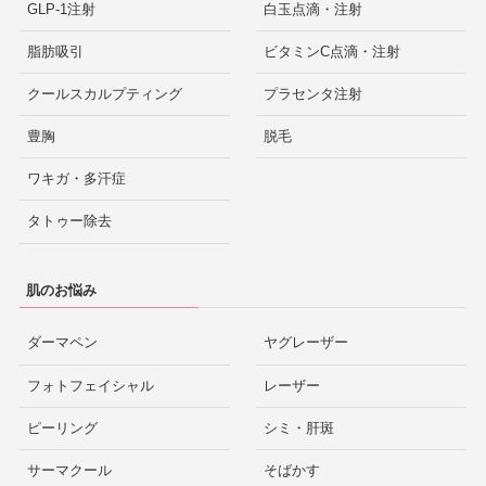
GLP-1注射
白玉点滴・注射
脂肪吸引
ビタミンC点滴・注射
クールスカルプティング
プラセンタ注射
豊胸
脱毛
ワキガ・多汗症
タトゥー除去
肌のお悩み
ダーマペン
ヤグレーザー
フォトフェイシャル
レーザー
ピーリング
シミ・肝斑
サーマクール
そばかす