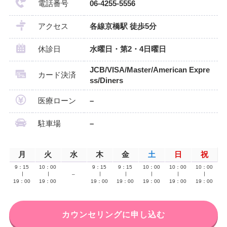
電話番号
06-4255-5556
アクセス
各線京橋駅 徒歩5分
休診日
水曜日・第2・4日曜日
JCB/VISA/Master/American Expre
カード決済
ss/Diners
医療ローン
–
駐車場
–
月
火
水
木
金
土
日
祝
9：15
10：00
9：15
9：15
10：00
10：00
10：00
∣
∣
–
∣
∣
∣
∣
∣
19：00
19：00
19：00
19：00
19：00
19：00
19：00
カウンセリングに申し込む