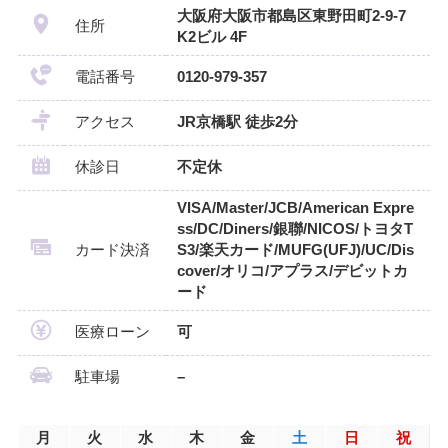
大阪府大阪市都島区東野田町2-9-7
住所
K2ビル 4F
電話番号
0120-979-357
アクセス
JR京橋駅 徒歩2分
休診日
不定休
VISA/Master/JCB/American Expre
ss/DC/Diners/銀聯/NICOS/トヨタT
カード決済
S3/楽天カード/MUFG(UFJ)/UC/Dis
cover/オリコ/アプラス/デビットカ
ード
医療ローン
可
駐車場
–
月
火
水
木
金
土
日
祝