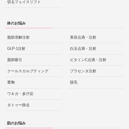
切るフェイスリフト
体のお悩み
脂肪溶解注射
美容点滴・注射
GLP-1注射
白玉点滴・注射
脂肪吸引
ビタミンC点滴・注射
クールスカルプティング
プラセンタ注射
豊胸
脱毛
ワキガ・多汗症
タトゥー除去
肌のお悩み