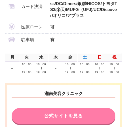
ss/DC/Diners/銀聯/NICOS/トヨタT
カード決済
S3/楽天/MUFG（UFJ)/UC/Discove
r/オリコ/アプラス
医療ローン
可
駐車場
有
月
火
水
木
金
土
日
祝
10：00
10：00
10：00
10：00
10：00
10：00
–
∣
∣
–
∣
∣
∣
∣
19：00
19：00
19：00
19：00
19：00
19：00
湘南美容クリニック
公式サイトを見る