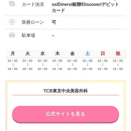
カード決済
ss/Diners/銀聯/Discover/デビット
カード
医療ローン
可
駐車場
–
月
火
水
木
金
土
日
祝
10：00
10：00
10：00
10：00
10：00
10：00
10：00
10：00
∣
∣
∣
∣
∣
∣
∣
∣
19：00
19：00
19：00
19：00
19：00
19：00
19：00
19：00
TCB東京中央美容外科
公式サイトを見る