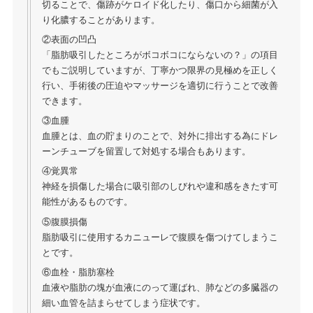
切ることで、傷跡がケロイド化したり、傷口から細菌が入
り化膿することがあります。
②表面の凹凸
「脂肪吸引したところがボコボコにならないの？」の項目
でもご説明していますが、丁寧かつ限界の見極めを正しく
行い、手術後の圧迫やマッサージを適切に行うことで改善
できます。
③血腫
血腫とは、血の貯まりのことで、対外に排出する為にドレ
ーンチューブを留置して対処する場合もあります。
④覚異常
神経を損傷した場合に吸引部のしびれや違和感をきたす可
能性があるものです。
⑤腹膜損傷
脂肪吸引に使用するカニューレで腹膜を傷つけてしまうこ
とです。
⑥血栓・脂肪塞栓
血液や脂肪の塊が血液にのって運ばれ、肺などの多臓器の
細い血管を詰まらせてしまう症状です。