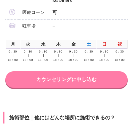
ss/Diners
医療ローン
可
駐車場
–
月
火
水
木
金
土
日
祝
9：30
9：30
9：30
9：30
9：30
9：30
9：30
9：30
∣
∣
∣
∣
∣
∣
∣
∣
18：00
18：00
18：00
18：00
18：00
18：00
18：00
18：00
カウンセリングに申し込む
施術部位｜他にはどんな場所に施術できるの？