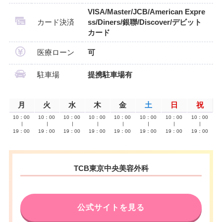
VISA/Master/JCB/American Expre
カード決済
ss/Diners/銀聯/Discover/デビット
カード
医療ローン
可
駐車場
提携駐車場有
月
火
水
木
金
土
日
祝
10：00
10：00
10：00
10：00
10：00
10：00
10：00
10：00
∣
∣
∣
∣
∣
∣
∣
∣
19：00
19：00
19：00
19：00
19：00
19：00
19：00
19：00
TCB東京中央美容外科
公式サイトを見る