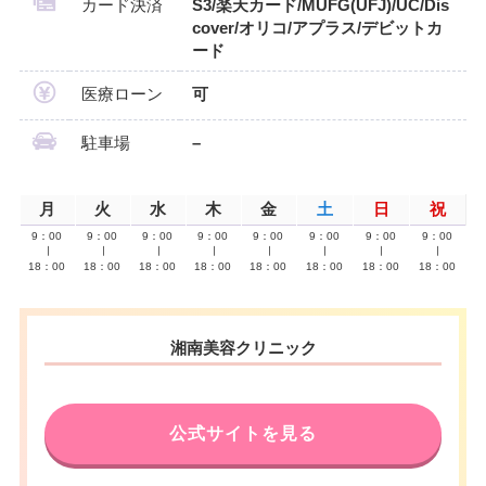
カード決済
S3/楽天カード/MUFG(UFJ)/UC/Dis
cover/オリコ/アプラス/デビットカ
ード
医療ローン
可
駐車場
–
月
火
水
木
金
土
日
祝
9：00
9：00
9：00
9：00
9：00
9：00
9：00
9：00
∣
∣
∣
∣
∣
∣
∣
∣
18：00
18：00
18：00
18：00
18：00
18：00
18：00
18：00
湘南美容クリニック
公式サイトを見る