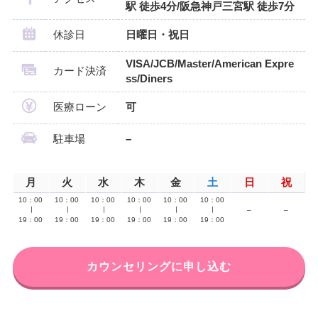
駅 徒歩4分/阪急神戸三宮駅 徒歩7分
休診日
日曜日・祝日
VISA/JCB/Master/American Expre
カード決済
ss/Diners
医療ローン
可
駐車場
–
月
火
水
木
金
土
日
祝
10：00
10：00
10：00
10：00
10：00
10：00
∣
∣
∣
∣
∣
∣
–
–
19：00
19：00
19：00
19：00
19：00
19：00
カウンセリングに申し込む