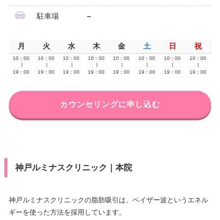
駐車場
–
月
火
水
木
金
土
日
祝
10：00
10：00
10：00
10：00
10：00
10：00
10：00
10：00
∣
∣
∣
∣
∣
∣
∣
∣
19：00
19：00
19：00
19：00
19：00
19：00
19：00
19：00
カウンセリングに申し込む
神戸ルミナスクリニック｜本院
神戸ルミナスクリニックの脂肪吸引は、ベイザー波というエネル
ギーを使った方法を採用しています。