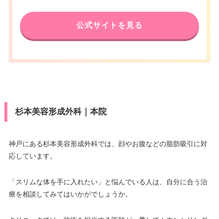
アクセス
JR三ノ宮駅 徒歩7分
電話番号
0120-021-883
公式サイトを見る
休診日
不定休
アクセス
阪急三宮駅西口 徒歩5分
VISA/Master/JCB/American Ex
休診日
不定休
press/DC/Diners/銀聯/NICOS/ト
カード決
ヨタTS3/楽天カード/MUFG(UF
済
VISA/Master/JCB/American Ex
J)/UC/Discover/オリコ/アプラス/
press/DC/Diners/銀聯/NICOS/ト
デビットカード
カード決
ヨタTS3/楽天カード/MUFG(UF
済
医療ロー
J)/UC/Discover/オリコ/アプラス/
可
杉本美容形成外科｜本院
ン
デビットカード
医療ロー
駐車場
–
可
ン
神戸にある杉本美容形成外科では、顔やお腹などの脂肪吸引に対
応しています。
駐車場
–
月
火
水
木
金
土
日
祝
10：00
10：00
10：00
10：00
10：00
10：00
10：00
10：00
「スリムな体を手に入れたい」と悩んでいる人は、自分に合う治
∣
∣
∣
∣
∣
∣
∣
∣
19：00
19：00
19：00
19：00
19：00
19：00
19：00
19：00
月
火
水
木
金
土
日
祝
療を相談してみてはいかがでしょうか。
10：00
10：00
10：00
10：00
10：00
10：00
10：00
10：00
∣
∣
∣
∣
∣
∣
∣
∣
19：00
19：00
19：00
19：00
19：00
19：00
19：00
19：00