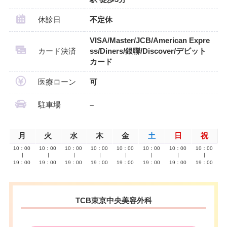
休診日
不定休
VISA/Master/JCB/American Expre
カード決済
ss/Diners/銀聯/Discover/デビット
カード
医療ローン
可
駐車場
–
月
火
水
木
金
土
日
祝
10：00
10：00
10：00
10：00
10：00
10：00
10：00
10：00
∣
∣
∣
∣
∣
∣
∣
∣
19：00
19：00
19：00
19：00
19：00
19：00
19：00
19：00
TCB東京中央美容外科