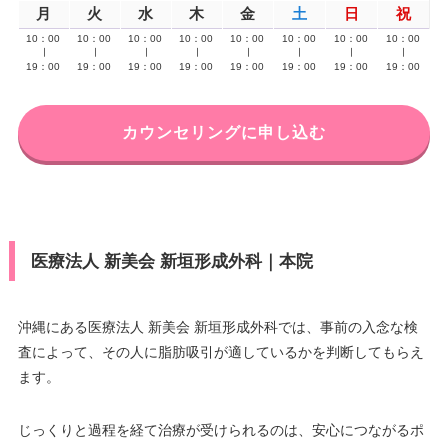
月
火
水
木
金
土
日
祝
10：00
10：00
10：00
10：00
10：00
10：00
10：00
10：00
∣
∣
∣
∣
∣
∣
∣
∣
19：00
19：00
19：00
19：00
19：00
19：00
19：00
19：00
カウンセリングに申し込む
医療法人 新美会 新垣形成外科｜本院
沖縄にある医療法人 新美会 新垣形成外科では、事前の入念な検
査によって、その人に脂肪吸引が適しているかを判断してもらえ
ます。
じっくりと過程を経て治療が受けられるのは、安心につながるポ