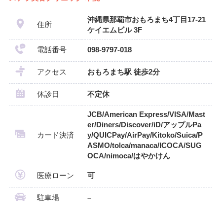
沖縄県那覇市おもろまち4丁目17-21
住所
ケイエムビル 3F
電話番号
098-9797-018
アクセス
おもろまち駅 徒歩2分
休診日
不定休
JCB/American Express/VISA/Mast
er/Diners/Discover/iD/アップルPa
カード決済
y/QUICPay/AirPay/Kitoko/Suica/P
ASMO/tolca/manaca/ICOCA/SUG
OCA/nimoca/はやかけん
医療ローン
可
駐車場
–