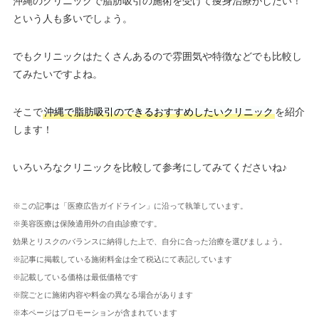
沖縄のクリニックで脂肪吸引の施術を受けて痩身治療がしたい！
という人も多いでしょう。
でもクリニックはたくさんあるので雰囲気や特徴などでも比較し
てみたいですよね。
そこで
沖縄で脂肪吸引のできるおすすめしたいクリニック
を紹介
します！
いろいろなクリニックを比較して参考にしてみてくださいね♪
※この記事は「医療広告ガイドライン」に沿って執筆しています。
※美容医療は保険適用外の自由診療です。
効果とリスクのバランスに納得した上で、自分に合った治療を選びましょう。
※記事に掲載している施術料金は全て税込にて表記しています
※記載している価格は最低価格です
※院ごとに施術内容や料金の異なる場合があります
※本ページはプロモーションが含まれています