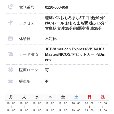
電話番号
0120-658-958
琉球バスおもろまち3丁目 徒歩1分/
アクセス
ゆいレール おもろまち駅 徒歩15分/
古島駅 徒歩15分/那覇空港 車25分
休診日
不定休
JCB/American Express/VISA/UC/
カード決済
Master/NICOS/デビットカード/Din
ers
医療ローン
可
駐車場
有
月
火
水
木
金
土
日
祝
10：00
10：00
10：00
10：00
10：00
10：00
10：00
10：00
∣
∣
∣
∣
∣
∣
∣
∣
19：00
19：00
19：00
19：00
19：00
19：00
19：00
19：00