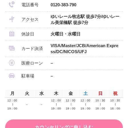
電話番号
0120-383-790
ゆいレール牧志駅 徒歩7分/ゆいレー
アクセス
ル美栄橋駅 徒歩7分
休診日
火曜日・水曜日
VISA/Master/JCB/American Expre
カード決済
ss/DC/NICOS/UFJ
医療ローン
–
駐車場
–
月
火
水
木
金
土
日
祝
12：00
12：00
12：00
12：00
10：30
10：30
∣
–
–
∣
∣
∣
∣
∣
19：00
19：00
19：00
19：00
18：00
18：00
カウンセリングに申し込む