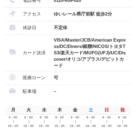
電話番号
0120-659-020
アクセス
ゆいレール県庁前駅 徒歩2分
休診日
不定休
VISA/Master/JCB/American Expre
ss/DC/Diners/銀聯/NICOS/トヨタT
カード決済
S3/楽天カード/MUFG(UFJ)/UC/Dis
cover/オリコ/アプラス/デビットカ
ード
医療ローン
可
駐車場
–
月
火
水
木
金
土
日
祝
9：00
9：00
9：00
9：00
9：00
9：00
9：00
9：00
∣
∣
∣
∣
∣
∣
∣
∣
18：00
18：00
18：00
18：00
18：00
18：00
18：00
18：00