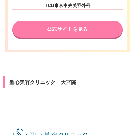
埼玉県さいたま市大宮区桜木町2
住所
TCB東京中央美容外科
-3 ダイエー大宮店 3F
アクセス
JR大宮駅東口 徒歩2分
電話番号
0120-569-427
休診日
不定休
公式サイトを見る
アクセス
JR大宮駅 徒歩3分
カード決
VISA/Master/UnionPay
済
休診日
不定休
医療ロー
可
ン
VISA/Master/JCB/American Ex
カード決
press/Diners/銀聯/Discover/デ
済
駐車場
提携駐車場有
ビットカード
聖心美容クリニック｜大宮院
医療ロー
可
月
火
水
木
金
土
日
祝
ン
10：00
10：00
10：00
10：00
10：00
10：00
10：00
10：00
駐車場
–
∣
∣
∣
∣
∣
∣
∣
∣
19：00
19：00
19：00
19：00
19：00
19：00
19：00
19：00
月
火
水
木
金
土
日
祝
10：00
10：00
10：00
10：00
10：00
10：00
10：00
10：00
∣
∣
∣
∣
∣
∣
∣
∣