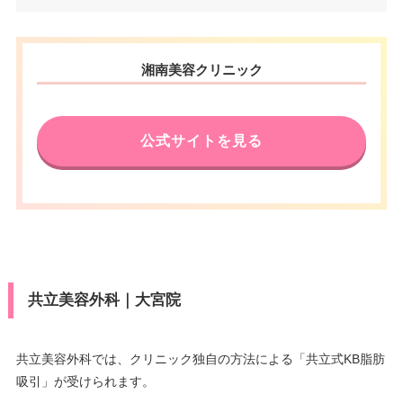
-22-1 TAiGAビル 3F
電話番号
0120-5489-97
埼玉県さいたま市大宮区桜木町
湘南美容クリニック
住所
一丁目6番地2 そごう大宮店本館
アクセス
JR大宮駅東口 徒歩3分
13F
休診日
不定休
電話番号
0120-373-359
公式サイトを見る
VISA/Master/JCB/American Ex
アクセス
大宮駅西口 徒歩2分
カード決
press/DC/Diners/銀聯/NICOS/ト
済
ヨタTS3/楽天カード/MUFG(UF
休診日
火曜日・水曜日
J)/UC/Discover/オリコ/アプラス
医療ロー
VISA/Master/JCB/American Ex
可
ン
press/DC/Diners/銀聯/NICOS/ト
カード決
ヨタTS3/楽天カード/MUFG(UF
済
共立美容外科｜大宮院
駐車場
–
J)/UC/Discover/オリコ/アプラス/
デビットカード
月
火
水
木
金
土
日
祝
医療ロー
共立美容外科では、クリニック独自の方法による「共立式KB脂肪
可
ン
吸引」が受けられます。
10：00
10：00
10：00
10：00
10：00
10：00
10：00
10：00
∣
∣
∣
∣
∣
∣
∣
∣