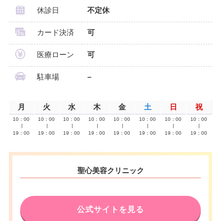
休診日
不定休
カード決済
可
医療ローン
可
駐車場
–
月
火
水
木
金
土
日
祝
10：00
10：00
10：00
10：00
10：00
10：00
10：00
10：00
∣
∣
∣
∣
∣
∣
∣
∣
19：00
19：00
19：00
19：00
19：00
19：00
19：00
19：00
聖心美容クリニック
公式サイトを見る