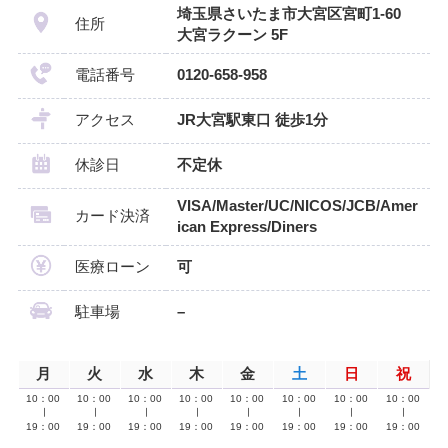
埼玉県さいたま市大宮区宮町1-60
住所
大宮ラクーン 5F
電話番号
0120-658-958
アクセス
JR大宮駅東口 徒歩1分
休診日
不定休
VISA/Master/UC/NICOS/JCB/Amer
カード決済
ican Express/Diners
医療ローン
可
駐車場
–
月
火
水
木
金
土
日
祝
10：00
10：00
10：00
10：00
10：00
10：00
10：00
10：00
∣
∣
∣
∣
∣
∣
∣
∣
19：00
19：00
19：00
19：00
19：00
19：00
19：00
19：00