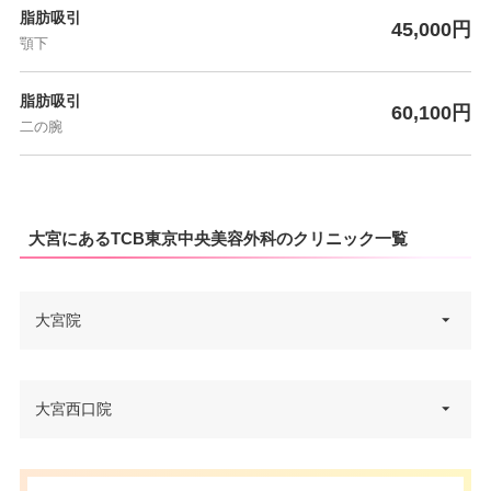
脂肪吸引
45,000円
顎下
脂肪吸引
60,100円
二の腕
大宮にあるTCB東京中央美容外科のクリニック一覧
大宮院
埼玉県さいたま市大宮区仲町1-1
大宮西口院
住所
5 VORT大宮 7F
電話番号
0120-197-253