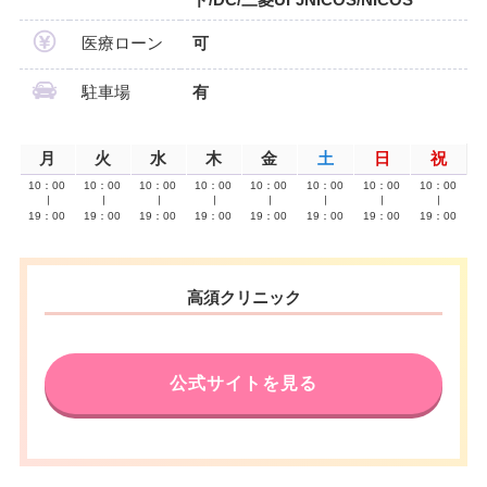
医療ローン
可
駐車場
有
月
火
水
木
金
土
日
祝
10：00
10：00
10：00
10：00
10：00
10：00
10：00
10：00
∣
∣
∣
∣
∣
∣
∣
∣
19：00
19：00
19：00
19：00
19：00
19：00
19：00
19：00
高須クリニック
公式サイトを見る