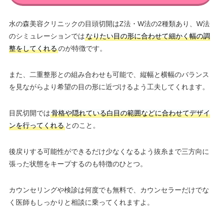
水の森美容クリニックの目頭切開はZ法・W法の2種類あり、W法
のシミュレーションでは
なりたい目の形に合わせて細かく幅の調
整をしてくれる
のが特徴です。
また、二重整形との組み合わせも可能で、縦幅と横幅のバランス
を見ながらより希望の目の形に近づけるよう工夫してくれます。
目尻切開では
骨格や隠れている白目の範囲などに合わせてデザイ
ンを行ってくれる
とのこと。
後戻りする可能性ができるだけ少なくなるよう抜糸まで三方向に
張った状態をキープするのも特徴のひとつ。
カウンセリングや検診は何度でも無料で、カウンセラーだけでな
く医師もしっかりと相談に乗ってくれますよ。