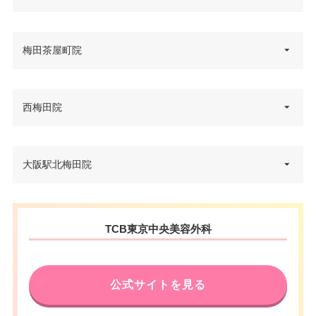
大阪府大阪市北区梅田2-1-21 レ
梅田茶屋町院
住所
イズ ウメダビル 8F
電話番号
0120-197-262
大阪府大阪市北区茶屋町2-28 セ
西梅田院
住所
JR大阪駅 徒歩4分 /大阪メトロ西
ントラル茶屋町 3・4F
アクセス
梅田駅 徒歩3分
電話番号
0120-197-268
大阪府大阪市北区梅田2-1-21 レ
大阪駅北梅田院
休診日
不定休
住所
阪急大阪梅田駅 徒歩3分/大阪メ
イズウメダビル 8F
アクセス
VISA/Master/JCB/American Ex
トロ梅田駅 徒歩5分/JR大阪駅 徒
カード決
電話番号
0120-569-413
press/Diners/銀聯/Discover/デ
歩7分
済
大阪府大阪市北区芝田2-6-30 梅
ビットカード
住所
TCB東京中央美容外科
JR大阪駅 徒歩4分/大阪メトロ西
田清和ビル 2F
休診日
不定休
アクセス
医療ロー
梅田駅 徒歩3分
可
ン
電話番号
0120-584-609
VISA/Master/JCB/American Ex
カード決
休診日
不定休
press/Diners/銀聯/Discover/デ
公式サイトを見る
済
駐車場
提携駐車場有
大阪メトロ梅田駅 徒歩3分/阪急
ビットカード
アクセス
VISA/Master/JCB/American Ex
大阪梅田駅 徒歩4分/JR大阪駅 徒
カード決