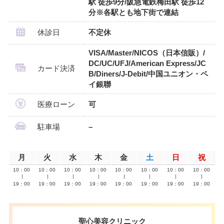
駅 徒歩9分/阪急電鉄梅田駅 徒歩12
分※各駅とも地下街で連結
休診日
不定休
VISA/Master/NICOS（日本信販）/
DC/UC/UFJ/American Express/JC
カード決済
B/Diners/J-Debit/中国ユニオン・ペ
イ銀聯
医療ローン
可
駐車場
–
月
火
水
木
金
土
日
祝
10：00
10：00
10：00
10：00
10：00
10：00
10：00
10：00
∣
∣
∣
∣
∣
∣
∣
∣
19：00
19：00
19：00
19：00
19：00
19：00
19：00
19：00
聖心美容クリニック