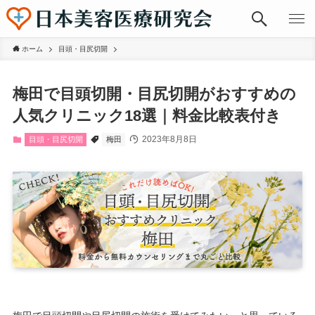
ホーム
目頭・目尻切開
梅田で目頭切開・目尻切開がおすすめの
人気クリニック18選｜料金比較表付き
2023年8月8日
目頭・目尻切開
梅田