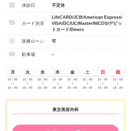
休診日
不定休
LifeCARD/JCB/American Express/
カード決済
VISA/DC/UC/Master/NICOS/デビッ
トカード/Diners
医療ローン
可
駐車場
–
月
火
水
木
金
土
日
祝
10：00
10：00
10：00
10：00
10：00
10：00
10：00
10：00
∣
∣
∣
∣
∣
∣
∣
∣
19：00
19：00
19：00
19：00
19：00
19：00
19：00
19：00
東京美容外科