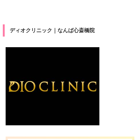
済
休診日
不定休
ビットカード
医療ロー
VISA/Master/JCB/American Ex
可
カード決
ン
press/Diners/銀聯/Discover/デ
済
ディオクリニック｜なんば心斎橋院
ビットカード
駐車場
–
医療ロー
可
ン
月
火
水
木
金
土
日
祝
駐車場
–
10：00
10：00
10：00
10：00
10：00
10：00
10：00
10：00
∣
∣
∣
∣
∣
∣
∣
∣
19：00
19：00
19：00
19：00
19：00
19：00
19：00
19：00
月
火
水
木
金
土
日
祝
10：00
10：00
10：00
10：00
10：00
10：00
10：00
10：00
∣
∣
∣
∣
∣
∣
∣
∣
19：00
19：00
19：00
19：00
19：00
19：00
19：00
19：00