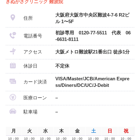
きぬがさクリニック 難波院
大阪府大阪市中央区難波4-7-6 R2ビ
住所
ル 1〜5F
初診専用 0120-77-5511 代表 06
電話番号
-6631-8111
アクセス
大阪メトロ難波駅21番出口 徒歩1分
休診日
不定休
VISA/Master/JCB/American Expre
カード決済
ss/Diners/DC/UC/J-Debit
医療ローン
–
駐車場
–
月
火
水
木
金
土
日
祝
10：00
10：00
10：00
10：00
10：00
10：00
10：00
10：00