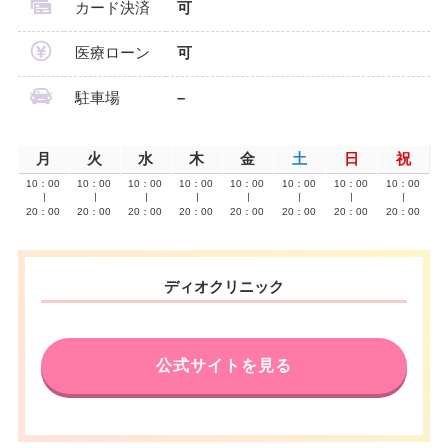
カード決済
可
医療ローン
可
駐車場
–
月
火
水
木
金
土
日
祝
10：00
10：00
10：00
10：00
10：00
10：00
10：00
10：00
∣
∣
∣
∣
∣
∣
∣
∣
20：00
20：00
20：00
20：00
20：00
20：00
20：00
20：00
ディオクリニック
公式サイトを見る