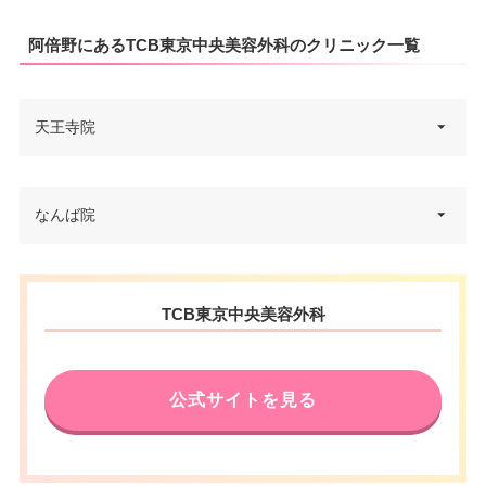
阿倍野にあるTCB東京中央美容外科のクリニック一覧
天王寺院
大阪府大阪市阿倍野区阿倍野筋
なんば院
住所
一丁目5番36号 アベノセンター
ビル 2F
大阪府大阪市中央区難波4-2-1 難
電話番号
0120-569-408
住所
TCB東京中央美容外科
波御堂筋ビルディング 9F
JR天王寺駅 徒歩3分/近鉄大阪阿
アクセス
電話番号
0120-569-430
部野橋駅 徒歩4分
公式サイトを見る
御堂筋線なんば駅 徒歩1分/千日
休診日
不定休
アクセス
前線・四ツ谷橋線なんば駅 徒歩5
VISA/Master/JCB/American Ex
分
カード決
press/Diners/銀聯/Discover/デ