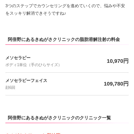
3つのステップでカウンセリングを進めていくので、悩みや不安
10：00
10：00
10：00
10：00
10：00
10：00
10：00
∣
∣
–
∣
∣
∣
∣
∣
をスッキリ解消できそうですね♪
19：00
19：00
19：00
19：00
19：00
19：00
19：00
阿倍野にあるきぬがさクリニックの脂肪溶解注射の料金
メソセラピー
10,970円
ボディ1単位（手のひらサイズ）
メソセラピーフェイス
109,780円
顔6回
阿倍野にあるきぬがさクリニックのクリニック一覧