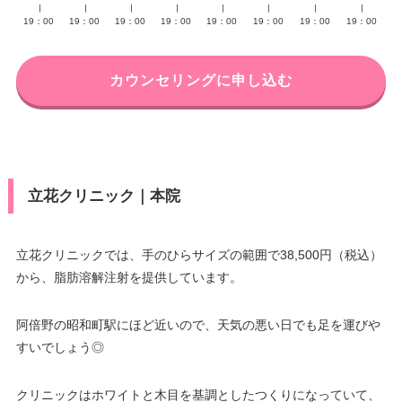
∣
∣
∣
∣
∣
∣
∣
∣
19：00
19：00
19：00
19：00
19：00
19：00
19：00
19：00
カウンセリングに申し込む
立花クリニック｜本院
立花クリニックでは、手のひらサイズの範囲で38,500円（税込）
から、脂肪溶解注射を提供しています。
阿倍野の昭和町駅にほど近いので、天気の悪い日でも足を運びや
すいでしょう◎
クリニックはホワイトと木目を基調としたつくりになっていて、