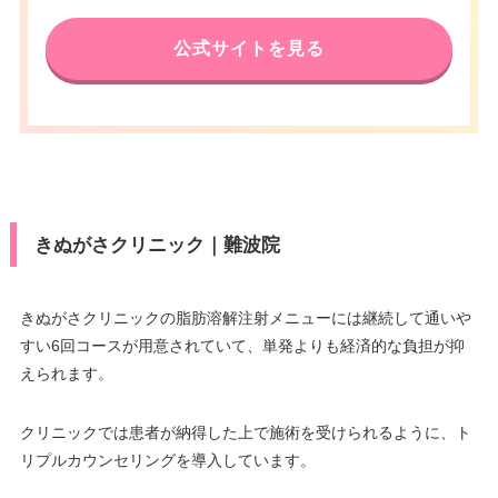
電話番号
0120-553-302
アクセス
駅 徒歩2分/近鉄大阪阿部野橋駅
徒歩1分
公式サイトを見る
南海なんば駅直結/大阪メトロな
んば駅 徒歩3分/大阪メトロなん
休診日
不定休
アクセス
ば駅・阪神・近鉄大阪難波駅 徒
VISA/Master/JCB/American Ex
歩5分
press/DC/Diners/銀聯/NICOS/ト
カード決
休診日
水曜日
ヨタTS3/楽天カード/MUFG(UF
済
J)/UC/Discover/オリコ/アプラス/
VISA/Master/JCB/American Ex
デビットカード
きぬがさクリニック｜難波院
press/DC/Diners/銀聯/NICOS/ト
カード決
医療ロー
ヨタTS3/楽天カード/MUFG(UF
可
済
ン
J)/UC/Discover/オリコ/アプラス/
デビットカード
きぬがさクリニックの脂肪溶解注射メニューには継続して通いや
駐車場
–
すい6回コースが用意されていて、単発よりも経済的な負担が抑
医療ロー
可
えられます。
ン
月
火
水
木
金
土
日
祝
駐車場
–
10：00
10：00
10：00
10：00
10：00
10：00
10：00
10：00
クリニックでは患者が納得した上で施術を受けられるように、ト
∣
∣
∣
∣
∣
∣
∣
∣
リプルカウンセリングを導入しています。
19：00
19：00
19：00
19：00
19：00
19：00
19：00
19：00
月
火
水
木
金
土
日
祝