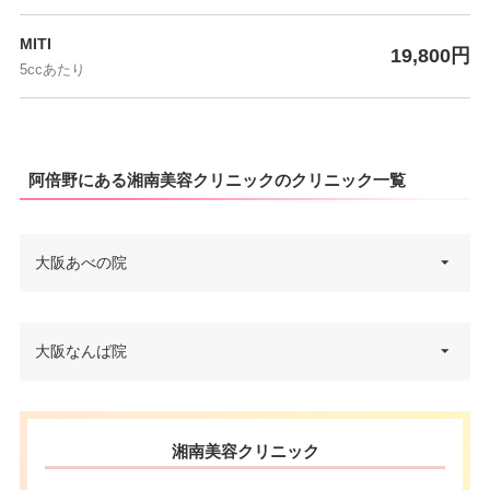
MITI
19,800円
5ccあたり
阿倍野にある湘南美容クリニックのクリニック一覧
大阪あべの院
大阪府大阪市阿倍野区阿倍野筋1
大阪なんば院
住所
-3-21 岸本ビル 8F あべのハルカ
ス隣り
大阪府大阪市中央区難波5-1-60
電話番号
0120-129-456
住所
湘南美容クリニック
スイスホテル南海大阪 6F
JR天王寺駅・大阪メトロ天王寺