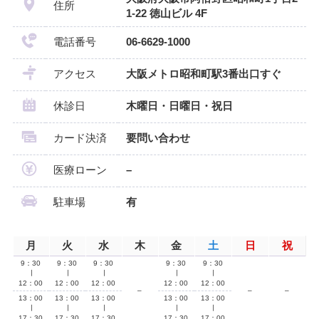
住所
1-22 徳山ビル 4F
電話番号
06-6629-1000
アクセス
大阪メトロ昭和町駅3番出口すぐ
休診日
木曜日・日曜日・祝日
カード決済
要問い合わせ
医療ローン
–
駐車場
有
月
火
水
木
金
土
日
祝
9：30
9：30
9：30
9：30
9：30
∣
∣
∣
∣
∣
12：00
12：00
12：00
12：00
12：00
–
–
–
13：00
13：00
13：00
13：00
13：00
∣
∣
∣
∣
∣
17：30
17：30
17：30
17：30
17：00