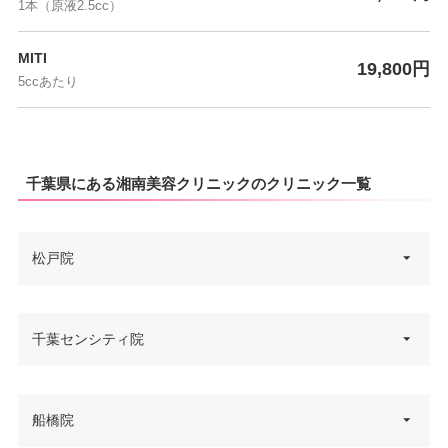
1本（原液2.5cc）
MITI
19,800円
5ccあたり
千葉県にある湘南美容クリニックのクリニック一覧
松戸院
千葉県松戸市松戸1307-1 松戸ビ
千葉センシティ院
住所
ル 2F
電話番号
0120-966-611
千葉県千葉市中央区新町1000番
船橋院
住所
地 センシティビルディング 9F
アクセス
JR松戸駅 徒歩4分