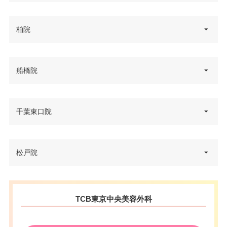
千葉県千葉市中央区新千葉2-2-1
柏院
住所
新日本EXビル 3F
電話番号
0120-427-738
千葉県柏市柏1丁目2番37号 柏ち
船橋院
住所
JR千葉駅 徒歩2分/京成千葉駅 徒
ば興銀ビル 6F
アクセス
歩4分
電話番号
0120-427-764
千葉県船橋市本町1-7-6 ドリーム
千葉東口院
休診日
不定休
住所
船橋ビル 5F
アクセス
JR柏駅 徒歩2分
VISA/Master/JCB/American Ex
カード決
電話番号
0120-502-793
press/Diners/Discover/UnionPa
休診日
不定休
済
千葉県千葉市中央区富士見2-5-15
松戸院
y
住所
JR船橋駅 徒歩5分/京成船橋駅 徒
塚本千葉第三ビルディング 5F
カード決
アクセス
医療ロー
VISA/Master/UnionPay
歩3分
可
済
ン
電話番号
0120-584-478
千葉県松戸市松戸1307-1 キテミ
休診日
不定休
医療ロー
住所
TCB東京中央美容外科
可
駐車場
有（17台）
JR千葉駅 徒歩5分/京成千葉駅・
テマツド 8F
ン
VISA/Master/JCB/American Ex
千葉中央駅 徒歩5分/千葉都市モ
カード決
アクセス
電話番号
0120-584-637
press/Diners/銀聯/Discover/デ
ノレール栄町駅・葭川公園駅 徒