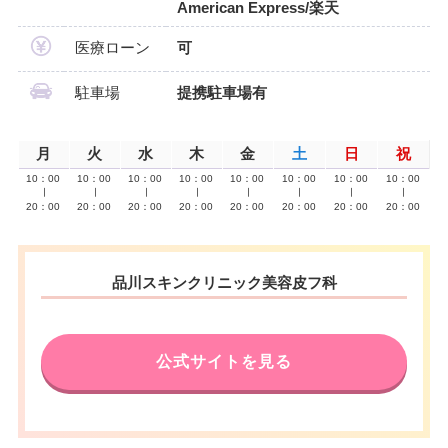
American Express/楽天
医療ローン
可
駐車場
提携駐車場有
月
火
水
木
金
土
日
祝
10：00
10：00
10：00
10：00
10：00
10：00
10：00
10：00
∣
∣
∣
∣
∣
∣
∣
∣
20：00
20：00
20：00
20：00
20：00
20：00
20：00
20：00
品川スキンクリニック美容皮フ科
公式サイトを見る