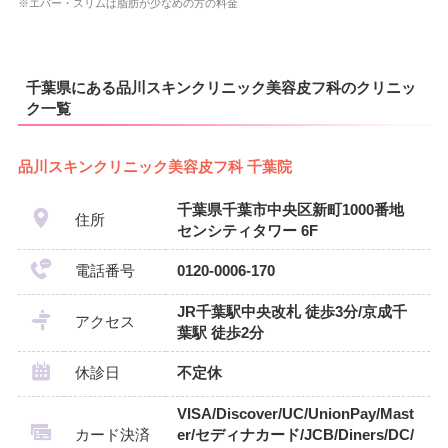
※エバー・スリムは脂肪が少なめの方の料金
千葉県にある品川スキンクリニック美容皮フ科のクリニッ
ク一覧
品川スキンクリニック美容皮フ科 千葉院
千葉県千葉市中央区新町1000番地
住所
センシティタワー 6F
電話番号
0120-0006-170
JR千葉駅中央改札 徒歩3分/京成千
アクセス
葉駅 徒歩2分
休診日
不定休
VISA/Discover/UC/UnionPay/Mast
カード決済
er/セディナカード/JCB/Diners/DC/