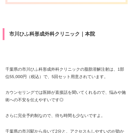
press/DC/Diners/銀聯/NICOS/ト
カード決
月
火
水
木
金
土
日
祝
ヨタTS3/楽天カード/MUFG(UF
駐車場
–
VISA/Master/JCB/American Ex
済
J)/UC/Discover/オリコ/アプラス/
10：00
10：00
10：00
10：00
10：00
10：00
press/DC/Diners/銀聯/NICOS/ト
カード決
–
∣
∣
–
∣
∣
∣
∣
デビットカード
ヨタTS3/楽天カード/MUFG(UF
19：00
19：00
19：00
19：00
19：00
19：00
済
月
火
水
木
金
土
日
祝
J)/UC/Discover/オリコ/アプラス/
医療ロー
市川ひふ科形成外科クリニック｜本院
可
デビットカード
10：00
10：00
10：00
10：00
10：00
10：00
10：00
10：00
ン
∣
∣
∣
∣
∣
∣
∣
∣
19：00
19：00
19：00
19：00
19：00
19：00
19：00
19：00
医療ロー
可
駐車場
–
ン
駐車場
–
千葉県の市川ひふ科形成外科クリニックの脂肪溶解注射は、1部
月
火
水
木
金
土
日
祝
位55,000円（税込）で、5回セット用意されています。
9：00
9：00
9：00
9：00
9：00
9：00
–
∣
∣
–
∣
∣
∣
∣
月
火
水
木
金
土
日
祝
18：00
18：00
18：00
18：00
18：00
18：00
9：00
9：00
9：00
9：00
9：00
9：00
カウンセリングでは医師が直接話を聞いてくれるので、悩みや施
∣
–
∣
–
∣
∣
∣
∣
術への不安を伝えやすいです◎
18：00
18：00
18：00
18：00
18：00
18：00
さらに完全予約制なので、待ち時間も少ないですよ。
千葉県の市川駅から歩いて2分と、アクセスもしやすいのが助か