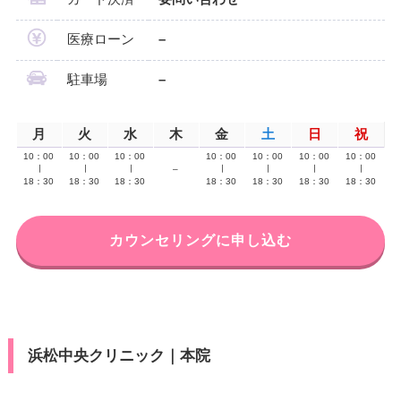
医療ローン
–
駐車場
–
月
火
水
木
金
土
日
祝
10：00
10：00
10：00
10：00
10：00
10：00
10：00
∣
∣
∣
–
∣
∣
∣
∣
18：30
18：30
18：30
18：30
18：30
18：30
18：30
カウンセリングに申し込む
浜松中央クリニック｜本院