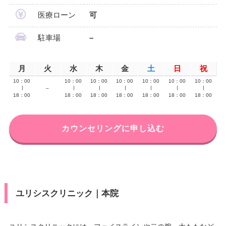
医療ローン
可
駐車場
–
月
火
水
木
金
土
日
祝
10：00
10：00
10：00
10：00
10：00
10：00
10：00
∣
–
∣
∣
∣
∣
∣
∣
18：00
18：00
18：00
18：00
18：00
18：00
18：00
カウンセリングに申し込む
ユリシスクリニック｜本院