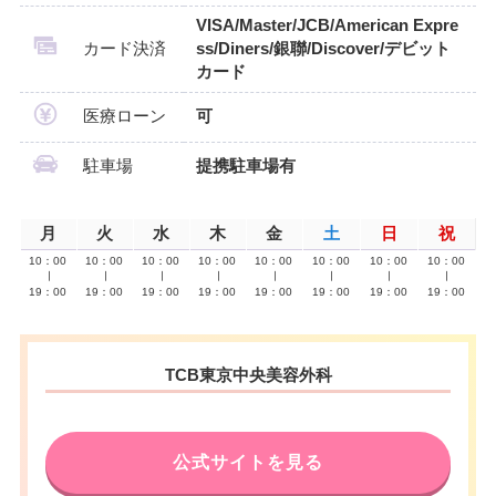
VISA/Master/JCB/American Expre
カード決済
ss/Diners/銀聯/Discover/デビット
カード
医療ローン
可
駐車場
提携駐車場有
月
火
水
木
金
土
日
祝
10：00
10：00
10：00
10：00
10：00
10：00
10：00
10：00
∣
∣
∣
∣
∣
∣
∣
∣
19：00
19：00
19：00
19：00
19：00
19：00
19：00
19：00
TCB東京中央美容外科
公式サイトを見る