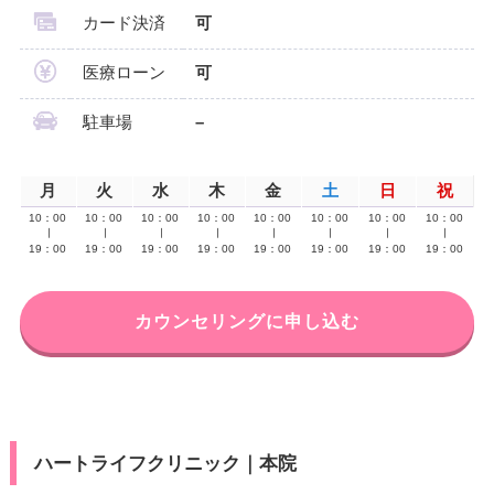
カード決済
可
医療ローン
可
駐車場
–
月
火
水
木
金
土
日
祝
10：00
10：00
10：00
10：00
10：00
10：00
10：00
10：00
∣
∣
∣
∣
∣
∣
∣
∣
19：00
19：00
19：00
19：00
19：00
19：00
19：00
19：00
カウンセリングに申し込む
ハートライフクリニック｜本院