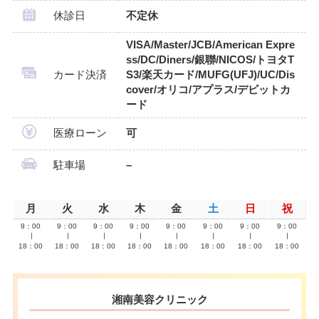
休診日
不定休
VISA/Master/JCB/American Expre
ss/DC/Diners/銀聯/NICOS/トヨタT
カード決済
S3/楽天カード/MUFG(UFJ)/UC/Dis
cover/オリコ/アプラス/デビットカ
ード
医療ローン
可
駐車場
–
月
火
水
木
金
土
日
祝
9：00
9：00
9：00
9：00
9：00
9：00
9：00
9：00
∣
∣
∣
∣
∣
∣
∣
∣
18：00
18：00
18：00
18：00
18：00
18：00
18：00
18：00
湘南美容クリニック