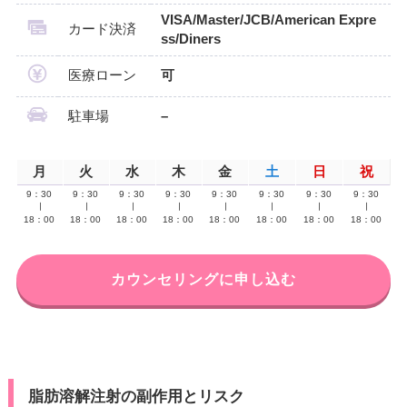
VISA/Master/JCB/American Expre
カード決済
ss/Diners
医療ローン
可
駐車場
–
月
火
水
木
金
土
日
祝
9：30
9：30
9：30
9：30
9：30
9：30
9：30
9：30
∣
∣
∣
∣
∣
∣
∣
∣
18：00
18：00
18：00
18：00
18：00
18：00
18：00
18：00
カウンセリングに申し込む
脂肪溶解注射の副作用とリスク